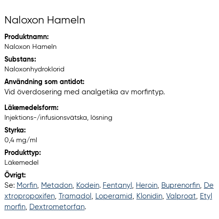
Naloxon Hameln
Produktnamn:
Naloxon Hameln
Substans:
Naloxonhydroklorid
Användning som antidot:
Vid överdosering med analgetika av morfintyp.
Läkemedelsform:
Injektions-/infusionsvätska, lösning
Styrka:
0,4 mg/ml
Produkttyp:
Läkemedel
Övrigt:
Se:
Morfin
,
Metadon
,
Kodein
.
Fentanyl
,
Heroin
,
Buprenorfin
,
De
xtropropoxifen
,
Tramadol
,
Loperamid
,
Klonidin
,
Valproat
,
Etyl
morfin
,
Dextrometorfan
.