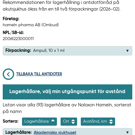
Rekommendationen för lagerhållning i antidotförråd på
akutsjukhus ökas från en till två förpackningar (2026-02).
Företag:
hameln pharma AB (Ombud)
NPL/SB-id:
20061223000011
Förpackning:
Ampull, 10 x 1 ml
TILLBAKA TILL ANTIDOTER
Lagerhållare, välj min utgångspunkt för avstånd
Listan visar alla (93) lagerhållare av Naloxon Hameln, sorterat
på namn
Sortera:
Lagerhållare
Ort
Avstånd, km
Lagerhållare:
Akademiska sjukhuset