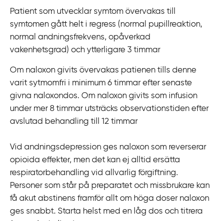
Patient som utvecklar symtom övervakas till
symtomen gått helt i regress (normal pupillreaktion,
normal andningsfrekvens, opåverkad
vakenhetsgrad) och ytterligare 3 timmar
Om naloxon givits övervakas patienen tills denne
varit sytmomfri i minimum 6 timmar efter senaste
givna naloxondos. Om naloxon givits som infusion
under mer 8 timmar utsträcks observationstiden efter
avslutad behandling till 12 timmar
Vid andningsdepression ges naloxon som reverserar
opioida effekter, men det kan ej alltid ersätta
respiratorbehandling vid allvarlig förgiftning.
Personer som står på preparatet och missbrukare kan
få akut abstinens framför allt om höga doser naloxon
ges snabbt. Starta helst med en låg dos och titrera