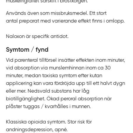
muskelrigiditet särskilt i bröstkorgen.
i
l
Används även som missbruksmedel. Ett stort
l
antal preparat med varierande effekt finns i omlopp.
i
n
Naloxon är specifik antidot.
n
Symtom / fynd
e
h
Vid parenteral tillförsel insätter effekten inom minuter,
å
vid absorption via munslemhinnan inom ca 30
l
minuter, medan toxiska symtom efter kutan
l
applicering kan vara fördröjda upp till ett halvt dygn
eller mer. Nedsvald substans har låg
biotillgänglighet. Ökad peroral absorption när
plåster tuggas / kvarhålles i munnen.
Klassiska opioida symtom. Stor risk för
andningsdepression, apné.