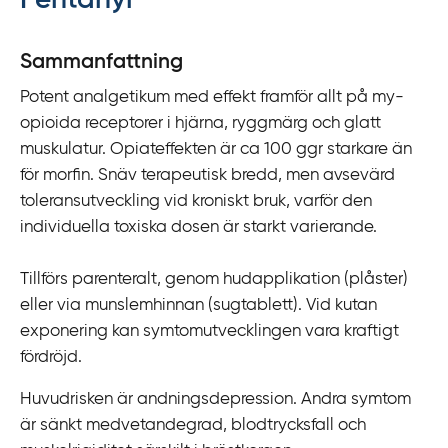
Fentanyl
y
t
Sammanfattning
a
Potent analgetikum med effekt framför allt på my-
f
opioida receptorer i hjärna, ryggmärg och glatt
ö
muskulatur. Opiateffekten är ca 100 ggr starkare än
r
för morfin. Snäv terapeutisk bredd, men avsevärd
d
toleransutveckling vid kroniskt bruk, varför den
i
individuella toxiska dosen är starkt varierande.
r
e
Tillförs parenteralt, genom hudapplikation (plåster)
k
eller via munslemhinnan (sugtablett). Vid kutan
t
exponering kan symtomutvecklingen vara kraftigt
l
fördröjd.
ä
n
Huvudrisken är andningsdepression. Andra symtom
k
är sänkt medvetandegrad, blodtrycksfall och
t