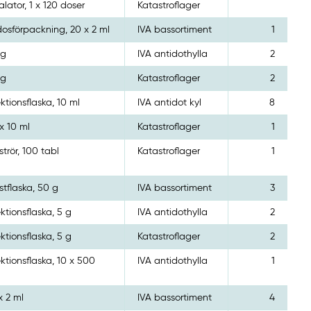
alator, 1 x 120 doser
Katastroflager
osförpackning, 20 x 2 ml
IVA bassortiment
1
 g
IVA antidothylla
2
 g
Katastroflager
2
ektionsflaska, 10 ml
IVA antidot kyl
8
x 10 ml
Katastroflager
1
strör, 100 tabl
Katastroflager
1
stflaska, 50 g
IVA bassortiment
3
ektionsflaska, 5 g
IVA antidothylla
2
ektionsflaska, 5 g
Katastroflager
2
ektionsflaska, 10 x 500
IVA antidothylla
1
g
x 2 ml
IVA bassortiment
4