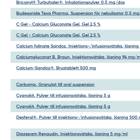
Bricanyl® Turbuhaler®, Inhalationspulver 0,5 mg/dos
Budesonide Teva Pharma, Suspension för nebulisator 0,5 mg
C Gel - Calcium Gluconate Gel, Gel 2,5 %
C Gel - Calcium Gluconate Gel, Gel 2,5 %
Calcium folinate Sandoz, Injektions-/infusionsvätska, lösnin
Calciumgluconat B. Braun, Injektionsvätska, lösning 94 mg/m
Calcium-Sandoz®, Brustablett 500 mg
Carbomix, Granulat till oral suspension
Cyanokit, Pulver till infusionsvätska, lösning 5 g
Cyanokit, Pulver till infusionsvätska, lösning 5 g
Desferal®, Pulver till injektions-/infusionsvätska, lösning 500
Diazepam Renaudin, Injektionsvätska, lösning 5 mg/ml