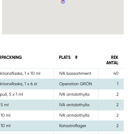
RPACKNING
PLATS
REK
ANTAL
ektionsflaska, 1 x 10 ml
IVA bassortiment
40
ektionsflaska, 1 x 6 st
Operation GRÖN
1
ull, 5 x 1 ml
IVA antidothylla
2
 5 ml
IVA antidothylla
2
 10 ml
IVA antidothylla
2
 10 ml
Katastroflager
2