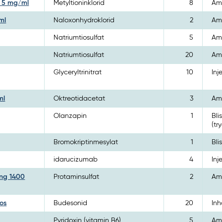
g 5 mg/ml
Metyltioninklorid
8
Amp
ml
Naloxonhydroklorid
2
Amp
Natriumtiosulfat
5
Amp
Natriumtiosulfat
20
Amp
Glyceryltrinitrat
10
Inj
ml
Oktreotidacetat
3
Amp
Olanzapin
1
Bli
(tr
Bromokriptinmesylat
1
Bli
idarucizumab
4
Inj
ing 1400
Protaminsulfat
2
Amp
os
Budesonid
20
Inh
Pyridoxin (vitamin B6)
5
Amp