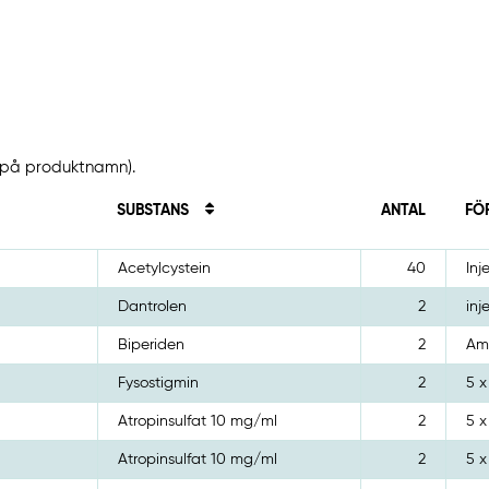
t på produktnamn).
SUBSTANS
ANTAL
FÖ
Acetylcystein
40
Inj
Dantrolen
2
inj
Biperiden
2
Amp
Fysostigmin
2
5 x
Atropinsulfat 10 mg/ml
2
5 x
Atropinsulfat 10 mg/ml
2
5 x