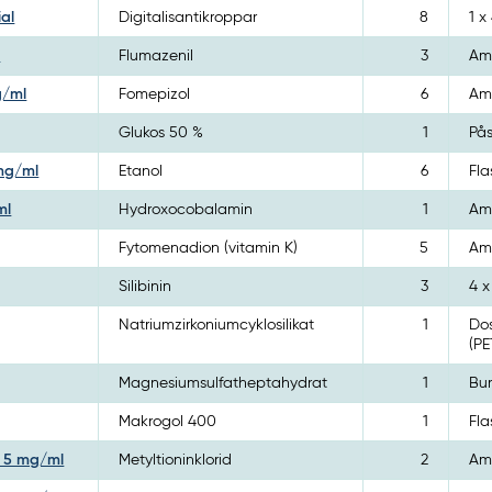
ial
Digitalisantikroppar
8
1 
l
Flumazenil
3
Amp
g/ml
Fomepizol
6
Amp
Glukos 50 %
1
Pås
 mg/ml
Etanol
6
Fla
ml
Hydroxocobalamin
1
Amp
Fytomenadion (vitamin K)
5
Amp
Silibinin
3
4 
Natriumzirkoniumcyklosilikat
1
Dos
(PE
Magnesiumsulfatheptahydrat
1
Bur
Makrogol 400
1
Fla
g 5 mg/ml
Metyltioninklorid
2
Amp