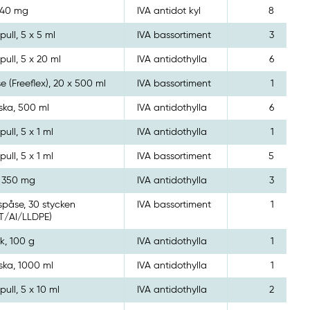
x 40 mg
IVA antidot kyl
8
ull, 5 x 5 ml
IVA bassortiment
3
ull, 5 x 20 ml
IVA antidothylla
6
e (Freeflex), 20 x 500 ml
IVA bassortiment
1
ska, 500 ml
IVA antidothylla
6
ull, 5 x 1 ml
IVA antidothylla
1
ull, 5 x 1 ml
IVA bassortiment
5
x 350 mg
IVA antidothylla
3
påse, 30 stycken
IVA bassortiment
1
T/Al/LLDPE)
k, 100 g
IVA antidothylla
1
ska, 1000 ml
IVA antidothylla
1
ull, 5 x 10 ml
IVA antidothylla
2