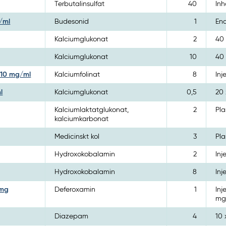
Terbutalinsulfat
40
Inh
/ml
Budesonid
1
End
Kalciumglukonat
2
40
Kalciumglukonat
10
40
g 10 mg/ml
Kalciumfolinat
8
Inj
l
Kalciumglukonat
0,5
20 
Kalciumlaktatglukonat,
2
Pla
kalciumkarbonat
Medicinskt kol
3
Pla
Hydroxokobalamin
2
Inj
Hydroxokobalamin
8
Inj
 mg
Deferoxamin
1
Inj
m
Diazepam
4
10 