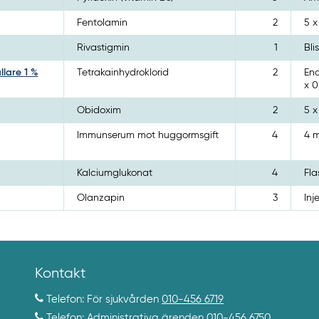
Fentolamin
2
5 x
Rivastigmin
1
Bli
lare 1 %
Tetrakainhydroklorid
2
End
x 0
Obidoxim
2
5 x
Immunserum mot huggormsgift
4
4 m
Kalciumglukonat
4
Fla
Olanzapin
3
Inj
Kontakt
Telefon: För sjukvården
010-456 6719
Telefon: Administrativa ärenden
010-456 6750