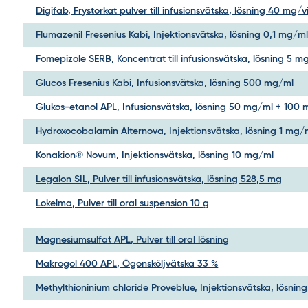
Digifab, Frystorkat pulver till infusionsvätska, lösning 40 mg/v
Flumazenil Fresenius Kabi, Injektionsvätska, lösning 0,1 mg/m
Fomepizole SERB, Koncentrat till infusionsvätska, lösning 5 m
Glucos Fresenius Kabi, Infusionsvätska, lösning 500 mg/ml
Glukos-etanol APL, Infusionsvätska, lösning 50 mg/ml + 100
Hydroxocobalamin Alternova, Injektionsvätska, lösning 1 mg/
Konakion® Novum, Injektionsvätska, lösning 10 mg/ml
Legalon SIL, Pulver till infusionsvätska, lösning 528,5 mg
Lokelma, Pulver till oral suspension 10 g
Magnesiumsulfat APL, Pulver till oral lösning
Makrogol 400 APL, Ögonsköljvätska 33 %
Methylthioninium chloride Proveblue, Injektionsvätska, lösnin