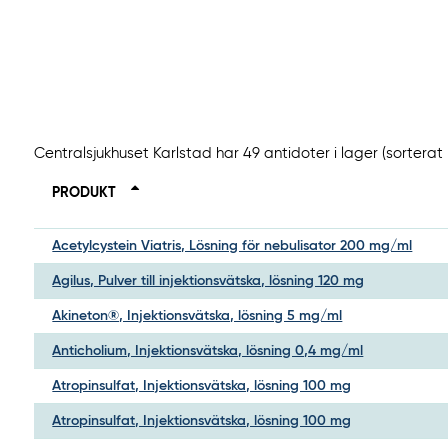
Centralsjukhuset Karlstad har 49 antidoter i lager (sortera
PRODUKT
Acetylcystein Viatris, Lösning för nebulisator 200 mg/ml
Agilus, Pulver till injektionsvätska, lösning 120 mg
Akineton®, Injektionsvätska, lösning 5 mg/ml
Anticholium, Injektionsvätska, lösning 0,4 mg/ml
Atropinsulfat, Injektionsvätska, lösning 100 mg
Atropinsulfat, Injektionsvätska, lösning 100 mg