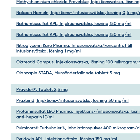
Methylthioninium chloride Proveblue, Injektionsvätska, lösnin
Naloxon Hameln, Injektions-/infusionsvätska, lösning 0,4 mg/
Natriumtiosulfat APL, Injektionsvätska, lösning 150 mg/ml
Natriumtiosulfat APL, Injektionsvätska, lösning 150 mg/ml
Nitroglycerin Karo Pharma, Infusionsvätska/koncentrat till
infusionsvätska, lösning 1 mg/ml
Oktreotid Campus, Injektionsvätska, lösning 100 mikrogram/
Olanzapin STADA, Munsönderfallande tablett 5 mg
Pravidel®, Tablett 2,5 mg
Praxbind, Injektions-/infusionsvätska, lösning 50 mg/ml
Protaminsulfat LEO Pharma, Injektions-/infusionsvätska, lösn
anti-heparin IE/ml
Pulmicort® Turbuhaler®, Inhalationspulver 400 mikrogram/d
Pyridoxin APL, Injektionsvätska, lösning 150 mg/ml