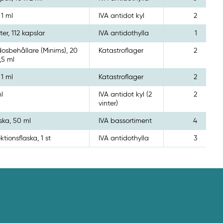
 1 ml
IVA antidot kyl
2
ster, 112 kapslar
IVA antidothylla
1
osbehållare (Minims), 20
Katastroflager
2
,5 ml
 1 ml
Katastroflager
2
l
IVA antidot kyl (2
2
vinter)
ska, 50 ml
IVA bassortiment
4
ektionsflaska, 1 st
IVA antidothylla
3