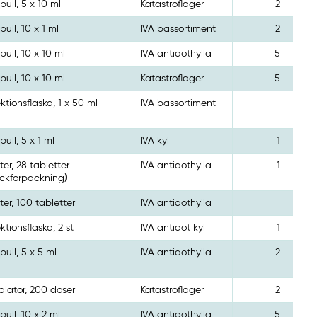
ull, 5 x 10 ml
Katastroflager
2
ull, 10 x 1 ml
IVA bassortiment
2
ull, 10 x 10 ml
IVA antidothylla
5
ull, 10 x 10 ml
Katastroflager
5
ektionsflaska, 1 x 50 ml
IVA bassortiment
ull, 5 x 1 ml
IVA kyl
1
ster, 28 tabletter
IVA antidothylla
1
yckförpackning)
ster, 100 tabletter
IVA antidothylla
ektionsflaska, 2 st
IVA antidot kyl
1
ull, 5 x 5 ml
IVA antidothylla
2
alator, 200 doser
Katastroflager
2
ull, 10 x 2 ml
IVA antidothylla
5