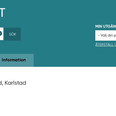
MIN UTGÅ
SÖK
ÅTERSTÄLL
Information
d, Karlstad