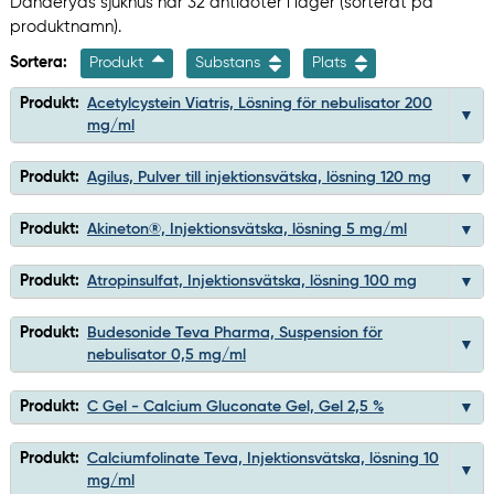
Danderyds sjukhus har 32 antidoter i lager (sorterat på
produktnamn).
Sortera:
Produkt
Substans
Plats
Produkt:
Acetylcystein Viatris, Lösning för nebulisator 200
mg/ml
Produkt:
Agilus, Pulver till injektionsvätska, lösning 120 mg
Produkt:
Akineton®, Injektionsvätska, lösning 5 mg/ml
Produkt:
Atropinsulfat, Injektionsvätska, lösning 100 mg
Produkt:
Budesonide Teva Pharma, Suspension för
nebulisator 0,5 mg/ml
Produkt:
C Gel - Calcium Gluconate Gel, Gel 2,5 %
Produkt:
Calciumfolinate Teva, Injektionsvätska, lösning 10
mg/ml