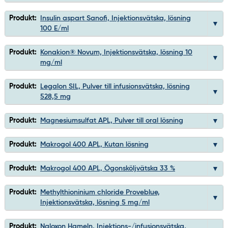
Produkt:
Insulin aspart Sanofi, Injektionsvätska, lösning
100 E/ml
Produkt:
Konakion® Novum, Injektionsvätska, lösning 10
mg/ml
Produkt:
Legalon SIL, Pulver till infusionsvätska, lösning
528,5 mg
Produkt:
Magnesiumsulfat APL, Pulver till oral lösning
Produkt:
Makrogol 400 APL, Kutan lösning
Produkt:
Makrogol 400 APL, Ögonsköljvätska 33 %
Produkt:
Methylthioninium chloride Proveblue,
Injektionsvätska, lösning 5 mg/ml
Produkt:
Naloxon Hameln, Injektions-/infusionsvätska,