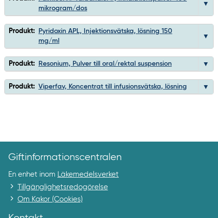
mikrogram/dos
Produkt:
Pyridoxin APL, Injektionsvätska, lösning 150
mg/ml
Produkt:
Resonium, Pulver till oral/rektal suspension
Produkt:
Viperfav, Koncentrat till infusionsvätska, lösning
Giftinformationscentralen
En enhet inom
Läkemedelsverket
Tillgänglighetsredogörelse
Om Kakor (Cookies)