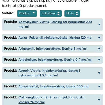
Västmanlands Sjukhus Köping har 25 antidoter i lager
(sorterat på produktnamn).
Sortera:
Produkt
Substans
Plats
Produkt:
Acetylcystein Viatris, Lösning för nebulisator 200
mg/ml
Produkt:
Agilus, Pulver till injektionsvätska, lösning 120 mg
Produkt:
Akineton®, Injektionsvätska, lösning 5 mg/ml
Produkt:
Anticholium, Injektionsvätska, lösning 0,4 mg/ml
Produkt:
Atropin Viatris, Injektionsvätska, lösning i
cylinderampull 0,5 mg/ml
Produkt:
Atropinsulfat, Injektionsvätska, lösning 100 mg
Produkt:
Calciumgluconat B. Braun, Injektionsvätska,
lösning 94 mg/ml