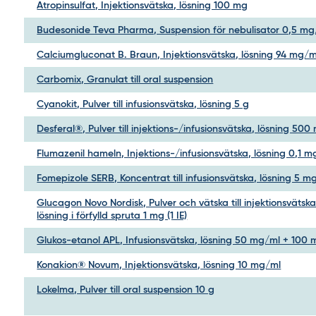
Atropinsulfat, Injektionsvätska, lösning 100 mg
Budesonide Teva Pharma, Suspension för nebulisator 0,5 mg
Calciumgluconat B. Braun, Injektionsvätska, lösning 94 mg/m
Carbomix, Granulat till oral suspension
Cyanokit, Pulver till infusionsvätska, lösning 5 g
Desferal®, Pulver till injektions-/infusionsvätska, lösning 500
Flumazenil hameln, Injektions-/infusionsvätska, lösning 0,1 
Fomepizole SERB, Koncentrat till infusionsvätska, lösning 5 m
Glucagon Novo Nordisk, Pulver och vätska till injektionsvätska
lösning i förfylld spruta 1 mg (1 IE)
Glukos-etanol APL, Infusionsvätska, lösning 50 mg/ml + 100
Konakion® Novum, Injektionsvätska, lösning 10 mg/ml
Lokelma, Pulver till oral suspension 10 g