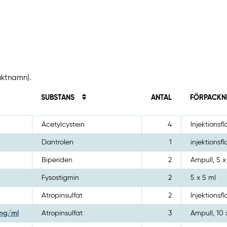
uktnamn).
SUBSTANS
ANTAL
FÖRPACKN
Acetylcystein
4
Injektionsfl
Dantrolen
1
injektionsfl
Biperiden
2
Ampull, 5 x
Fysostigmin
2
5 x 5 ml
Atropinsulfat
2
Injektionsf
 mg/ml
Atropinsulfat
3
Ampull, 10 