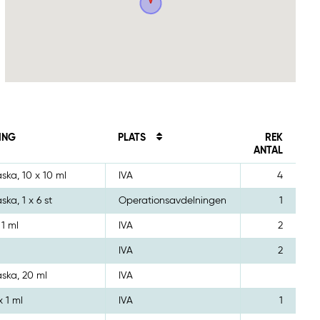
ING
PLATS
REK
ANTAL
aska, 10 x 10 ml
IVA
4
aska, 1 x 6 st
Operationsavdelningen
1
 1 ml
IVA
2
IVA
2
laska, 20 ml
IVA
x 1 ml
IVA
1