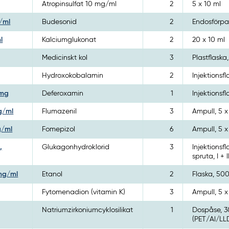
Atropinsulfat 10 mg/ml
2
5 x 10 ml
/ml
Budesonid
2
Endosförpa
l
Kalciumglukonat
2
20 x 10 ml
Medicinskt kol
3
Plastflaska
Hydroxokobalamin
2
Injektionsfl
 mg
Deferoxamin
1
Injektionsf
mg/ml
Flumazenil
3
Ampull, 5 x
g/ml
Fomepizol
6
Ampull, 5 x
,
Glukagonhydroklorid
3
Injektionsfl
spruta, I + 
 mg/ml
Etanol
2
Flaska, 50
Fytomenadion (vitamin K)
3
Ampull, 5 x
Natriumzirkoniumcyklosilikat
1
Dospåse, 3
(PET/Al/LL