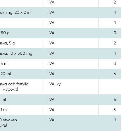
IVA
2
ckning, 20 x 2 ml
IVA
1
IVA
1
, 50 g
IVA
3
aska, 5 g
IVA
2
laska, 10 x 500 mg
IVA
1
 5 ml
IVA
3
 20 ml
IVA
6
aska och förfylld
IVA, kyl
II (Hypokit)
0 ml
IVA
6
 1 ml
IVA
5
0 stycken
IVA
1
DPE)