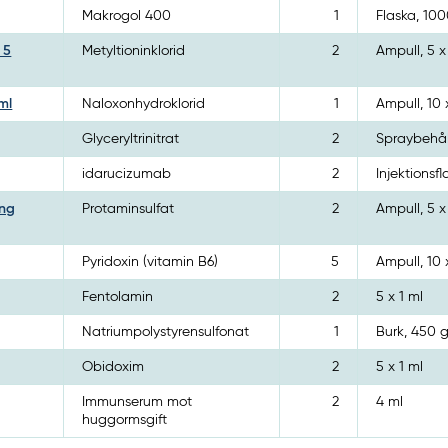
Makrogol 400
1
Flaska, 10
 5
Metyltioninklorid
2
Ampull, 5 x
ml
Naloxonhydroklorid
1
Ampull, 10 
Glyceryltrinitrat
2
Spraybehål
idarucizumab
2
Injektionsfl
ing
Protaminsulfat
2
Ampull, 5 x
Pyridoxin (vitamin B6)
5
Ampull, 10 
Fentolamin
2
5 x 1 ml
Natriumpolystyrensulfonat
1
Burk, 450 
Obidoxim
2
5 x 1 ml
Immunserum mot
2
4 ml
huggormsgift