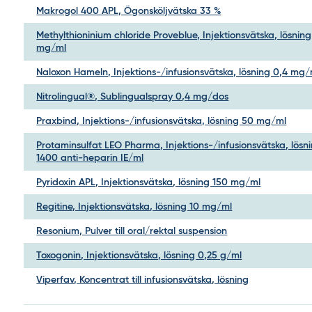
Makrogol 400 APL, Ögonsköljvätska 33 %
Methylthioninium chloride Proveblue, Injektionsvätska, lösning
mg/ml
Naloxon Hameln, Injektions-/infusionsvätska, lösning 0,4 mg/
Nitrolingual®, Sublingualspray 0,4 mg/dos
Praxbind, Injektions-/infusionsvätska, lösning 50 mg/ml
Protaminsulfat LEO Pharma, Injektions-/infusionsvätska, lösn
1400 anti-heparin IE/ml
Pyridoxin APL, Injektionsvätska, lösning 150 mg/ml
Regitine, Injektionsvätska, lösning 10 mg/ml
Resonium, Pulver till oral/rektal suspension
Toxogonin, Injektionsvätska, lösning 0,25 g/ml
Viperfav, Koncentrat till infusionsvätska, lösning