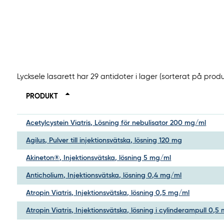
Lycksele lasarett har 29 antidoter i lager (sorterat på prod
PRODUKT
Acetylcystein Viatris, Lösning för nebulisator 200 mg/ml
Agilus, Pulver till injektionsvätska, lösning 120 mg
Akineton®, Injektionsvätska, lösning 5 mg/ml
Anticholium, Injektionsvätska, lösning 0,4 mg/ml
Atropin Viatris, Injektionsvätska, lösning 0,5 mg/ml
Atropin Viatris, Injektionsvätska, lösning i cylinderampull 0,5