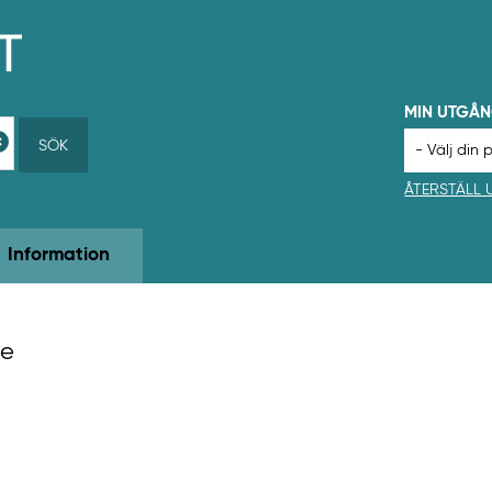
MIN UTGÅ
SÖK
ÅTERSTÄLL
Information
le