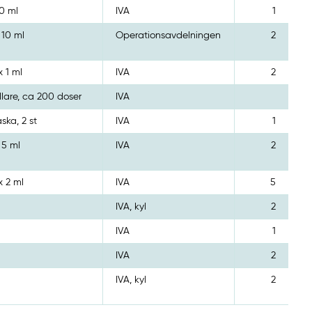
00 ml
IVA
1
 10 ml
Operationsavdelningen
2
x 1 ml
IVA
2
lare, ca 200 doser
IVA
aska, 2 st
IVA
1
 5 ml
IVA
2
x 2 ml
IVA
5
IVA, kyl
2
g
IVA
1
IVA
2
IVA, kyl
2