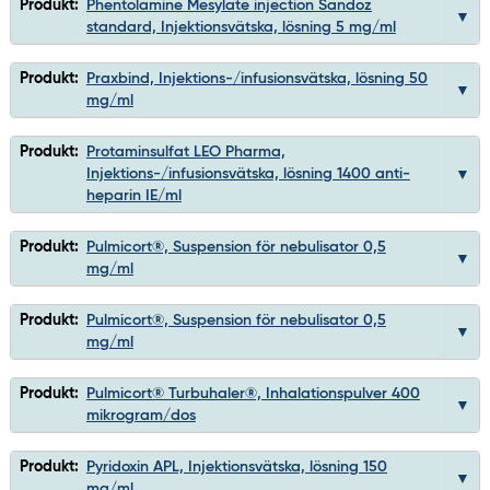
Produkt:
Phentolamine Mesylate injection Sandoz
standard, Injektionsvätska, lösning 5 mg/ml
Produkt:
Praxbind, Injektions-/infusionsvätska, lösning 50
mg/ml
Produkt:
Protaminsulfat LEO Pharma,
Injektions-/infusionsvätska, lösning 1400 anti-
heparin IE/ml
Produkt:
Pulmicort®, Suspension för nebulisator 0,5
mg/ml
Produkt:
Pulmicort®, Suspension för nebulisator 0,5
mg/ml
Produkt:
Pulmicort® Turbuhaler®, Inhalationspulver 400
mikrogram/dos
Produkt:
Pyridoxin APL, Injektionsvätska, lösning 150
mg/ml