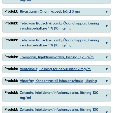
Produkt:
Rivastigmin Orion, Kapsel, hård 3 mg
Produkt:
Tetrakain Bausch & Lomb, Ögondroppar, lösning
i endosbehållare 1 % (10 mg/ml)
Produkt:
Tetrakain Bausch & Lomb, Ögondroppar, lösning
i endosbehållare 1 % (10 mg/ml)
Produkt:
Toxogonin, Injektionsvätska, lösning 0,25 g/ml
Produkt:
Ventoline®, Lösning för nebulisator 2 mg/ml
Produkt:
Viperfav, Koncentrat till infusionsvätska, lösning
Produkt:
Zeltacin, Injektions-/infusionsvätska, lösning 100
mg/ml
Produkt:
Zeltacin, Injektions-/infusionsvätska, lösning 100