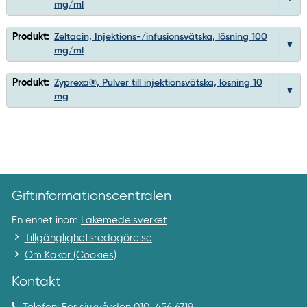
mg/ml
Produkt:
Zeltacin, Injektions-/infusionsvätska, lösning 100
mg/ml
Produkt:
Zyprexa®, Pulver till injektionsvätska, lösning 10
mg
Giftinformationscentralen
En enhet inom
Läkemedelsverket
Tillgänglighetsredogörelse
Om Kakor (Cookies)
Kontakt