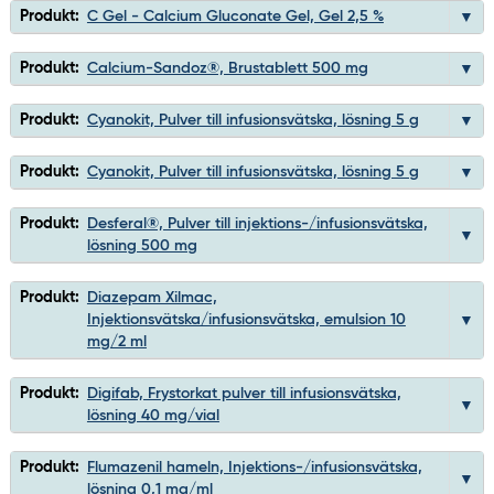
Produkt:
C Gel - Calcium Gluconate Gel, Gel 2,5 %
Produkt:
Calcium-Sandoz®, Brustablett 500 mg
Produkt:
Cyanokit, Pulver till infusionsvätska, lösning 5 g
Produkt:
Cyanokit, Pulver till infusionsvätska, lösning 5 g
Produkt:
Desferal®, Pulver till injektions-/infusionsvätska,
lösning 500 mg
Produkt:
Diazepam Xilmac,
Injektionsvätska/infusionsvätska, emulsion 10
mg/2 ml
Produkt:
Digifab, Frystorkat pulver till infusionsvätska,
lösning 40 mg/vial
Produkt:
Flumazenil hameln, Injektions-/infusionsvätska,
lösning 0,1 mg/ml