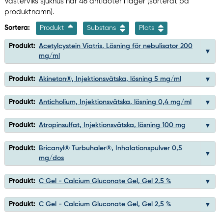
Västerviks sjukhus har 46 antidoter i lager (sorterat på
produktnamn).
Sortera:
Produkt
Substans
Plats
Produkt:
Acetylcystein Viatris, Lösning för nebulisator 200
mg/ml
Produkt:
Akineton®, Injektionsvätska, lösning 5 mg/ml
Produkt:
Anticholium, Injektionsvätska, lösning 0,4 mg/ml
Produkt:
Atropinsulfat, Injektionsvätska, lösning 100 mg
Produkt:
Bricanyl® Turbuhaler®, Inhalationspulver 0,5
mg/dos
Produkt:
C Gel - Calcium Gluconate Gel, Gel 2,5 %
Produkt:
C Gel - Calcium Gluconate Gel, Gel 2,5 %