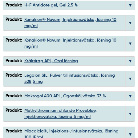
Produkt:
H-F Antidote gel, Gel 2,5 %
Produkt:
Konakion® Novum, Injektionsvätska, lösning 10
mg/ml
Produkt:
Konakion® Novum, Injektionsvätska, lösning 10
mg/ml
Produkt:
Kräksirap APL, Oral lösning
Produkt:
Legalon SIL, Pulver till infusionsvätska, lösning
528,5 mg
Produkt:
Makrogol 400 APL, Ögonsköljvätska 33 %
Produkt:
Methylthioninium chloride Proveblue,
Injektionsvätska, lösning 5 mg/ml
Produkt:
Miacalcic®, Injektions-/infusionsvätska, lösning
100 IE/ml