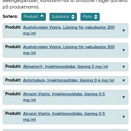
Blekingesjukhuset, Karlshamn har 41 antidoter i lager (sorterat
på produktnamn).
Sortera:
Produkt
Substans
Plats
Produkt:
Acetylcystein Viatris, Lösning för nebulisator 200
mg/ml
Produkt:
Acetylcystein Viatris, Lösning för nebulisator 200
mg/ml
Produkt:
Akineton®, Injektionsvätska, lösning 5 mg/ml
Produkt:
Anticholium, Injektionsvätska, lösning 0,4 mg/ml
Produkt:
Atropin Viatris, Injektionsvätska, lösning 0,5
mg/ml
Produkt:
Atropin Viatris, Injektionsvätska, lösning 0,5
mg/ml