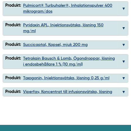
Produkt:
Pulmicort® Turbuhaler®, Inhalationspulver 400
mikrogram/dos
Produkt:
Pyridoxin APL, Injektionsvätska, lösning 150
mg/ml
Produkt:
Succicaptal, Kapsel, mjuk 200 mg
Produkt:
Tetrakain Bausch & Lomb, Ögondroppar, lösning
i endosbehållare 1 % (10 mg/ml)
Produkt:
Toxogonin, Injektionsvätska, lösning 0,25 g/ml
Produkt:
Viperfav, Koncentrat till infusionsvätska, lösning