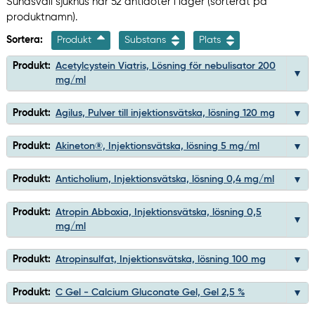
Sundsvall sjukhus har 52 antidoter i lager (sorterat på
produktnamn).
Sortera:
Produkt
Substans
Plats
Produkt:
Acetylcystein Viatris, Lösning för nebulisator 200
mg/ml
Produkt:
Agilus, Pulver till injektionsvätska, lösning 120 mg
Produkt:
Akineton®, Injektionsvätska, lösning 5 mg/ml
Produkt:
Anticholium, Injektionsvätska, lösning 0,4 mg/ml
Produkt:
Atropin Abboxia, Injektionsvätska, lösning 0,5
mg/ml
Produkt:
Atropinsulfat, Injektionsvätska, lösning 100 mg
Produkt:
C Gel - Calcium Gluconate Gel, Gel 2,5 %