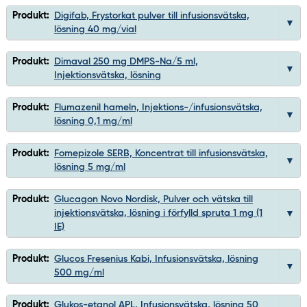
Produkt:
Digifab, Frystorkat pulver till infusionsvätska,
lösning 40 mg/vial
Produkt:
Dimaval 250 mg DMPS-Na/5 ml,
Injektionsvätska, lösning
Produkt:
Flumazenil hameln, Injektions-/infusionsvätska,
lösning 0,1 mg/ml
Produkt:
Fomepizole SERB, Koncentrat till infusionsvätska,
lösning 5 mg/ml
Produkt:
Glucagon Novo Nordisk, Pulver och vätska till
injektionsvätska, lösning i förfylld spruta 1 mg (1
IE)
Produkt:
Glucos Fresenius Kabi, Infusionsvätska, lösning
500 mg/ml
Produkt:
Glukos-etanol APL, Infusionsvätska, lösning 50