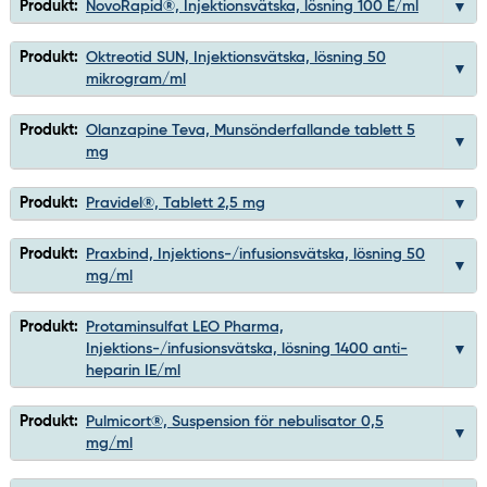
Produkt:
NovoRapid®, Injektionsvätska, lösning 100 E/ml
Produkt:
Oktreotid SUN, Injektionsvätska, lösning 50
mikrogram/ml
Produkt:
Olanzapine Teva, Munsönderfallande tablett 5
mg
Produkt:
Pravidel®, Tablett 2,5 mg
Produkt:
Praxbind, Injektions-/infusionsvätska, lösning 50
mg/ml
Produkt:
Protaminsulfat LEO Pharma,
Injektions-/infusionsvätska, lösning 1400 anti-
heparin IE/ml
Produkt:
Pulmicort®, Suspension för nebulisator 0,5
mg/ml