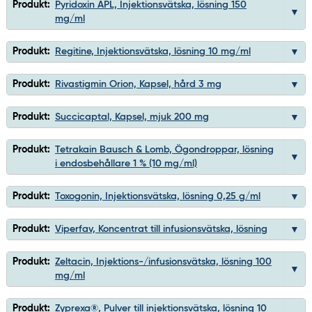
Produkt:
Pyridoxin APL, Injektionsvätska, lösning 150
mg/ml
Produkt:
Regitine, Injektionsvätska, lösning 10 mg/ml
Produkt:
Rivastigmin Orion, Kapsel, hård 3 mg
Produkt:
Succicaptal, Kapsel, mjuk 200 mg
Produkt:
Tetrakain Bausch & Lomb, Ögondroppar, lösning
i endosbehållare 1 % (10 mg/ml)
Produkt:
Toxogonin, Injektionsvätska, lösning 0,25 g/ml
Produkt:
Viperfav, Koncentrat till infusionsvätska, lösning
Produkt:
Zeltacin, Injektions-/infusionsvätska, lösning 100
mg/ml
Produkt:
Zyprexa®, Pulver till injektionsvätska, lösning 10