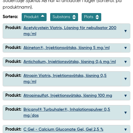
Södertälje Sjukhus AB har 41 antidoter i lager (sorterat på
produktnamn).
Sortera:
Produkt
Substans
Plats
Produkt:
Acetylcystein Viatris, Lösning för nebulisator 200
mg/ml
Produkt:
Akineton®, Injektionsvätska, lösning 5 mg/ml
Produkt:
Anticholium, Injektionsvätska, lösning 0,4 mg/ml
Produkt:
Atropin Viatris, Injektionsvätska, lösning 0,5
mg/ml
Produkt:
Atropinsulfat, Injektionsvätska, lösning 100 mg
Produkt:
Bricanyl® Turbuhaler®, Inhalationspulver 0,5
mg/dos
Produkt:
C Gel - Calcium Gluconate Gel, Gel 2,5 %