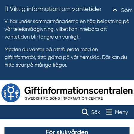
Viktig information om väntetider
Göm
Vi har under sommarmånaderna en hög belastning på
vår telefonrådgivning, vilket kan innebära att
väntetiden blir längre än vanligt.
Medan du väntar på att få prata med en
giftinformatör, titta gärna på vår hemsida. Där kan du
hitta svar på många frågor.
T
Startsida för vårdpersonal
r
Toggle na
Sök
Meny
ä
f
För sjukvården
f