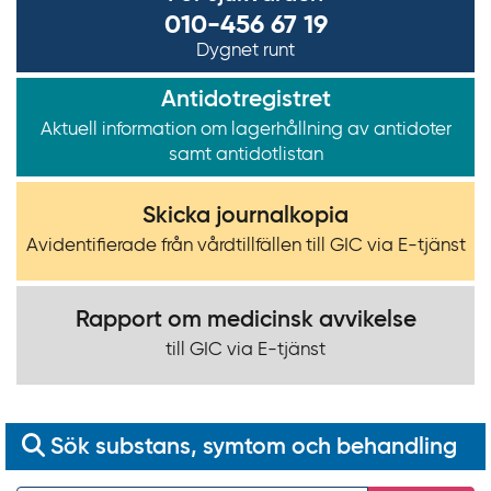
010-456 67 19
y
Dygnet runt
t
a
Antidotregistret
f
Aktuell information om lagerhållning av antidoter
ö
samt antidotlistan
r
d
Skicka journalkopia
i
Avidentifierade från vårdtillfällen till GIC via E‍-‍tjänst
r
e
k
Rapport om medicinsk avvikelse
t
till GIC via E-tjänst
l
ä
n
Sök substans, symtom och behandling
k
t