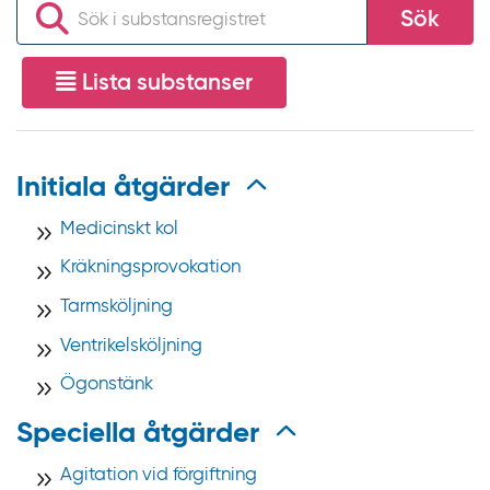
S
i
Sök
ö
l
k
l
Lista substanser
i
i
s
n
u
n
b
Initiala åtgärder
e
s
h
Medicinskt kol
t
å
a
Kräkningsprovokation
l
n
l
Tarmsköljning
s
Ventrikelsköljning
r
e
Ögonstänk
g
Speciella åtgärder
i
s
Agitation vid förgiftning