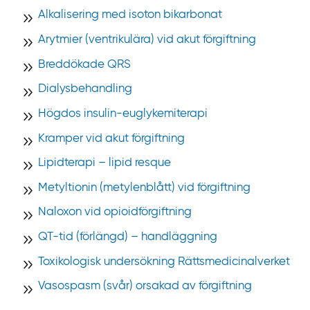
t
Alkalisering med isoton bikarbonat
r
e
Arytmier (ventrikulära) vid akut förgiftning
t
Breddökade QRS
Dialysbehandling
Högdos insulin-euglykemiterapi
Kramper vid akut förgiftning
Lipidterapi – lipid resque
Metyltionin (metylenblått) vid förgiftning
Naloxon vid opioidförgiftning
QT-tid (förlängd) – handläggning
Toxikologisk undersökning Rättsmedicinalverket
Vasospasm (svår) orsakad av förgiftning