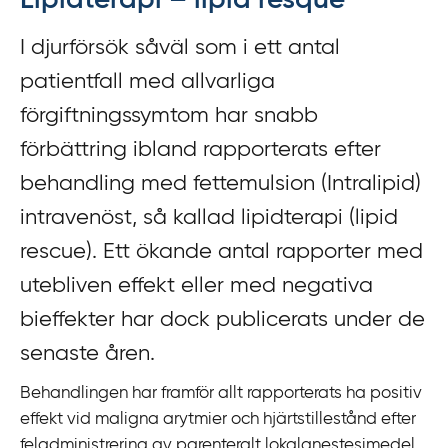
Lipidterapi – lipid resque
y
I djurförsök såväl som i ett antal
t
a
patientfall med allvarliga
f
förgiftningssymtom har snabb
ö
förbättring ibland rapporterats efter
r
d
behandling med fettemulsion (Intralipid)
i
intravenöst, så kallad lipidterapi (
lipid
r
rescue
). Ett ökande antal rapporter med
e
k
utebliven effekt eller med negativa
t
bieffekter har dock publicerats under de
l
senaste åren.
ä
n
Behandlingen har framför allt rapporterats ha positiv
k
effekt vid maligna arytmier och hjärtstillestånd efter
t
feladministrering av parenteralt lokalanestesimedel,