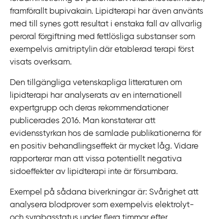
i
framförallt bupivakain. Lipidterapi har även använts
l
med till synes gott resultat i enstaka fall av allvarlig
l
peroral förgiftning med fettlösliga substanser som
i
exempelvis amitriptylin där etablerad terapi först
n
visats overksam.
n
Den tillgängliga vetenskapliga litteraturen om
e
lipidterapi har analyserats av en internationell
h
expertgrupp och deras rekommendationer
å
publicerades 2016. Man konstaterar att
l
evidensstyrkan hos de samlade publikationerna för
l
en positiv behandlingseffekt är mycket låg. Vidare
rapporterar man att vissa potentiellt negativa
sidoeffekter av lipidterapi inte är försumbara.
Exempel på sådana biverkningar är: Svårighet att
analysera blodprover som exempelvis elektrolyt-
och syrabasstatus under flera timmar efter