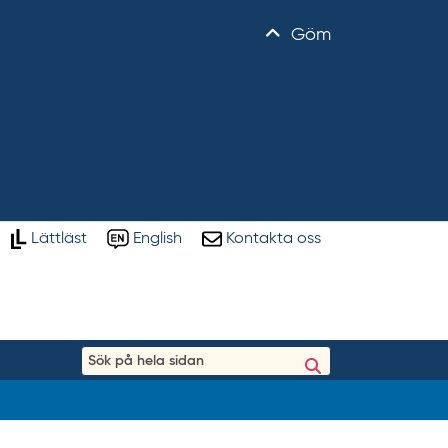
Göm
Lättläst
English
Kontakta oss
S
ö
k
p