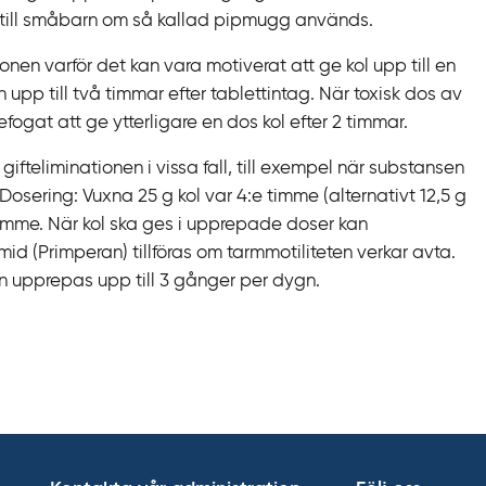
as till småbarn om så kallad pipmugg används.
onen varför det kan vara motiverat att ge kol upp till en
upp till två timmar efter tablettintag. När toxisk dos av
fogat att ge ytterligare en dos kol efter 2 timmar.
ifteliminationen i vissa fall, till exempel när substansen
osering: Vuxna 25 g kol var 4:e timme (alternativt 12,5 g
timme. När kol ska ges i upprepade doser kan
d (Primperan) tillföras om tarmmotiliteten verkar avta.
an upprepas upp till 3 gånger per dygn.