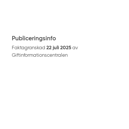
å
g
i
f
t
Publiceringsinfo
i
Faktagranskad
22 juli 2025
av
n
Giftinformationscentralen
f
o
.
s
e