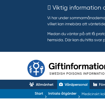
Viktig information
Vi har under sommarmånaderna e
vilket kan innebära att väntetide
Medan du väntar på att få prata
hemsida. Där kan du hitta svar 
Allmänhet
Vårdpersonal
För
T
Start
Initiala åtgärder
Medicinskt ko
r
ä