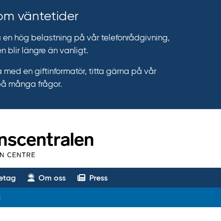
 om väntetider
n hög belastning på vår telefonrådgivning,
n blir längre än vanligt.
 med en giftinformatör, titta gärna på vår
på många frågor.
etag
Om oss
Press
l