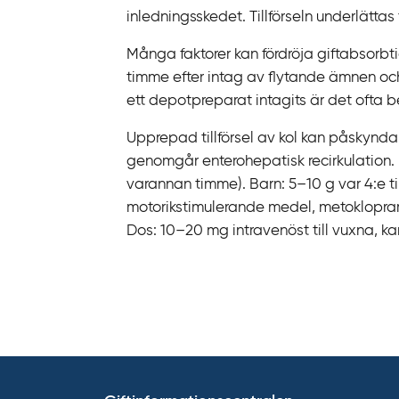
k
inledningsskedet. Tillförseln underlätt
t
i
Många faktorer kan fördröja giftabsorbti
l
timme efter intag av flytande ämnen och 
l
ett depotpreparat intagits är det ofta be
i
Upprepad tillförsel av kol kan påskynda g
n
genomgår enterohepatisk recirkulation. D
n
varannan timme). Barn: 5–‍10 g var 4:e 
e
motorikstimulerande medel, metokloprami
h
Dos: 10–‍20 mg intravenöst till vuxna, k
å
l
l