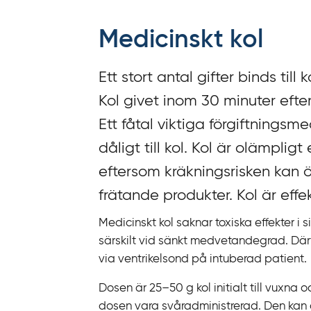
f
f
Medicinskt kol
y
t
Ett stort antal gifter binds ti
a
f
Kol givet inom 30 minuter eft
ö
Ett fåtal viktiga förgiftningsme
r
dåligt till kol. Kol är olämplig
d
i
eftersom kräkningsrisken kan ö
r
frätande produkter. Kol är effek
e
Medicinskt kol saknar toxiska effekter i si
k
särskilt vid sänkt medvetandegrad. Därfö
t
via ventrikelsond på intuberad patient.
l
ä
Dosen är 25–‍50 g kol initialt till vuxna
n
dosen vara svåradministrerad. Den kan