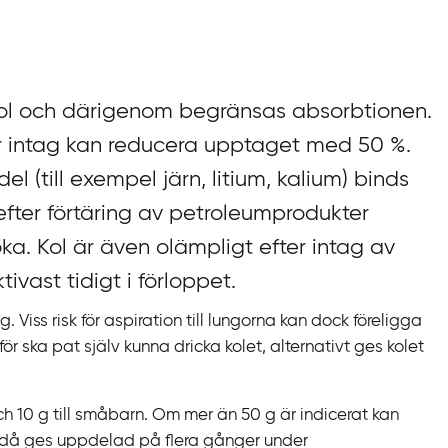
ll kol och därigenom begränsas absorbtionen.
er intag kan reducera upptaget med 50 %.
del (till exempel järn, litium, kalium) binds
t efter förtäring av petroleumprodukter
ka. Kol är även olämpligt efter intag av
tivast tidigt i förloppet.
g. Viss risk för aspiration till lungorna kan dock föreligga
r ska pat själv kunna dricka kolet, alternativt ges kolet
 och 10 g till småbarn. Om mer än 50 g är indicerat kan
 då ges uppdelad på flera gånger under