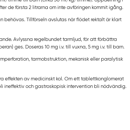
0 ml/timme till barn (cirka 30 ml/kg/timme). Uppdelning i
ter de första 2 litrarna om inte avföringen kommit igång.
kan behövas. Tillförseln avslutas när flödet rektalt är klart
tande. Avlyssna regelbundet tarmljud, för att förbättra
n) ges. Doseras 10 mg i.v. till vuxna, 5 mg i.v. till barn.
armperforation, tarmobstruktion, mekanisk eller paralytisk
ra effekten av medicinskt kol. Om ett tablettkonglomerat
bli ineffektiv och gastroskopisk intervention bli nödvändig.