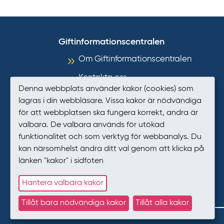
Giftinformationscentralen
Om Giftinformationscentralen
Kontakta oss
Denna webbplats använder kakor (cookies) som
Informationsmaterial
lagras i din webbläsare. Vissa kakor är nödvändiga
för att webbplatsen ska fungera korrekt, andra är
Så hanterar GIC personuppgifter
valbara. De valbara används för utökad
Tillgänglighet
funktionalitet och som verktyg för webbanalys. Du
kan närsomhelst ändra ditt val genom att klicka på
Presstjänst
länken "kakor" i sidfoten
Kakor (cookies)
Hantera valbara kakor
Tillåt bara nödvändiga kakor
Tillåt alla kakor