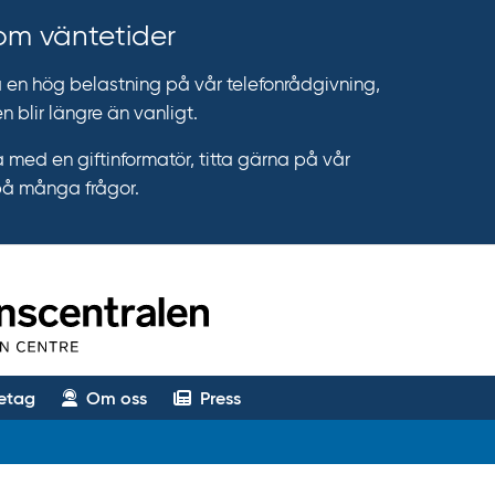
 om väntetider
n hög belastning på vår telefonrådgivning,
n blir längre än vanligt.
 med en giftinformatör, titta gärna på vår
på många frågor.
etag
Om oss
Press