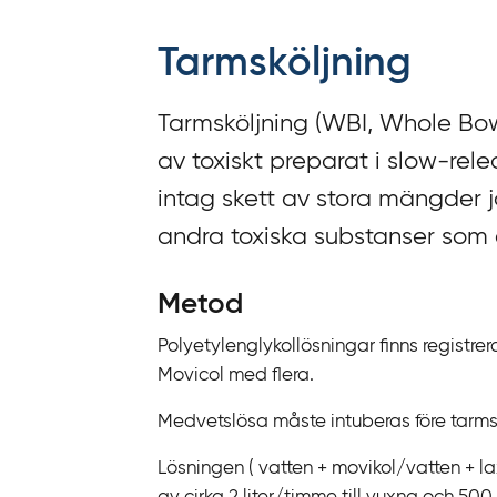
f
f
Tarmsköljning
y
t
Tarmsköljning (WBI,
Whole Bowe
a
f
av toxiskt preparat i slow-re
ö
intag skett av stora mängder jär
r
andra toxiska substanser som ej
d
i
Metod
r
e
Polyetylenglykollösningar finns registrer
k
Movicol med flera.
t
l
Medvetslösa måste intuberas före tarms
ä
Lösningen ( vatten + movikol/‌vatten + la
n