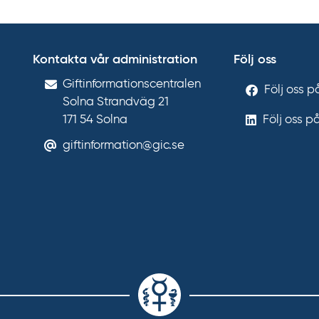
Kontakta vår administration
Följ oss
Gift­informations­centralen
Följ oss 
Solna Strandväg 21
171 54
Solna
Följ oss p
giftinformation@gic.se