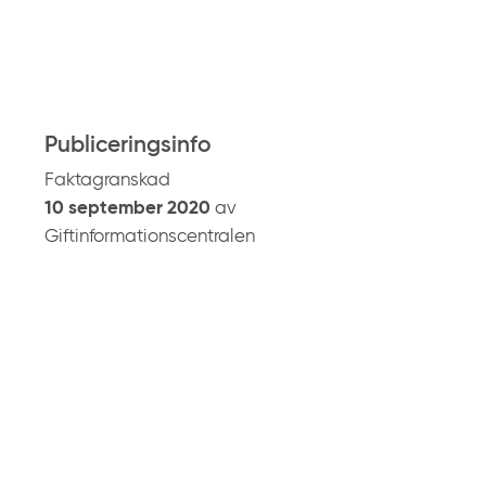
å
g
i
f
t
Publiceringsinfo
i
Faktagranskad
n
10 september 2020
av
f
Giftinformationscentralen
o
.
s
e