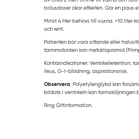
av cirka 2 liter/timme till vuxna och 50
k
bolusdoser ökar effekten. Gör en paus ef
t
i
Minst 4 liter behövs till vuxna. >10 liter 
l
och rent.
l
i
Patienten bör vara sittande eller halvsit
n
tarmmotoriken kan metoklopramid (Primpera
n
Kontraindikationer: Ventrikelretention, t
e
ileus, G-‍I-‍blödning, aspirationsrisk.
h
å
Observera
: Polyetylenglykol kan försäm
l
bildats i ventrikeln kan tarmsköljningen 
l
Ring Giftinformation.