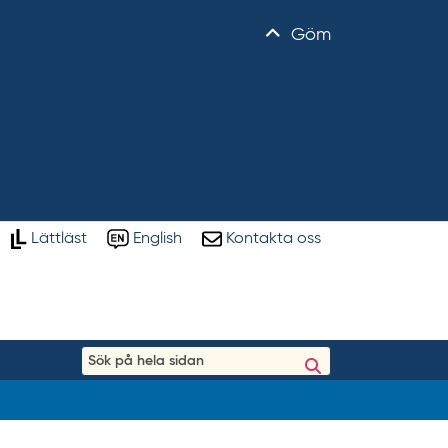
Göm
Lättläst
English
Kontakta oss
S
ö
k
p