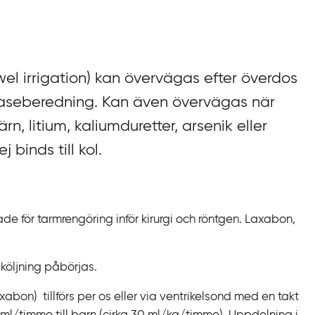
l irrigation
)
kan övervägas efter överdos
leaseberedning. Kan även övervägas när
n, litium, kaliumduretter, arsenik eller
 binds till kol.
ade för tarmrengöring inför kirurgi och röntgen. Laxabon,
köljning påbörjas.
xabon) tillförs per os eller via ventrikelsond med en takt