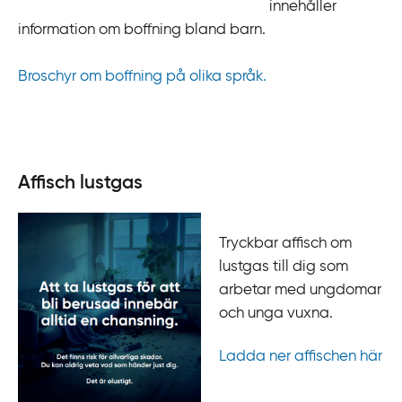
k
innehåller
t
information om boffning bland barn.
i
l
Broschyr om boffning på olika språk.
l
i
n
n
Affisch lustgas
e
h
å
Tryckbar affisch om
l
lustgas till dig som
l
arbetar med ungdomar
och unga vuxna.
Ladda ner affischen här