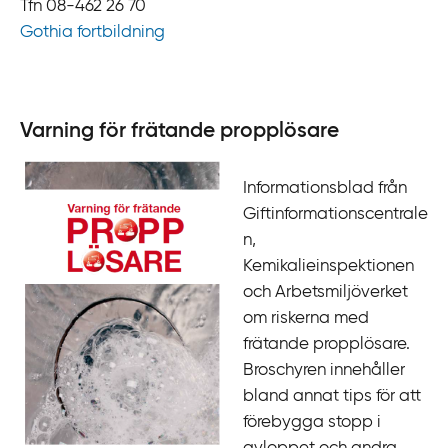
Tfn 08-462 26 70
Gothia fortbildning
Varning för frätande propplösare
Informationsblad från
Giftinformationscentrale
n,
Kemikalieinspektionen
och Arbetsmiljöverket
om riskerna med
frätande propplösare.
Broschyren innehåller
bland annat tips för att
förebygga stopp i