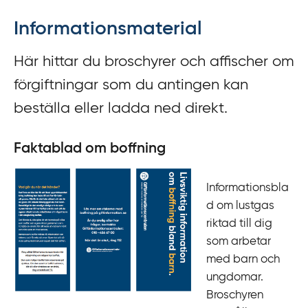
f
Informationsmaterial
f
y
Här hittar du broschyrer och affischer om
t
a
förgiftningar som du antingen kan
f
beställa eller ladda ned direkt.
ö
r
Faktablad om boffning
d
i
r
Informationsbla
e
d om lustgas
k
riktad till dig
t
som arbetar
l
med barn och
ä
ungdomar.
n
Broschyren