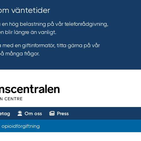
 om väntetider
n hög belastning på vår telefonrådgivning,
n blir längre än vanligt.
 med en giftinformatör, titta gärna på vår
på många frågor.
etag
Om oss
Press
 opioidförgiftning