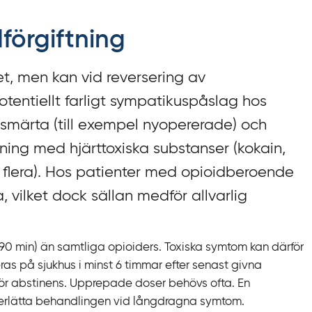
förgiftning
t, men kan vid reversering av
otentiellt farligt sympatikuspåslag hos
smärta (till exempel nyopererade) och
ning med hjärttoxiska substanser (kokain,
d flera). Hos patienter med opioidberoende
vilket dock sällan medför allvarlig
‍90 min) än samtliga opioiders. Toxiska symtom kan därför
as på sjukhus i minst 6 timmar efter senast givna
 för abstinens. Upprepade doser behövs ofta. En
nderlätta behandlingen vid långdragna symtom.