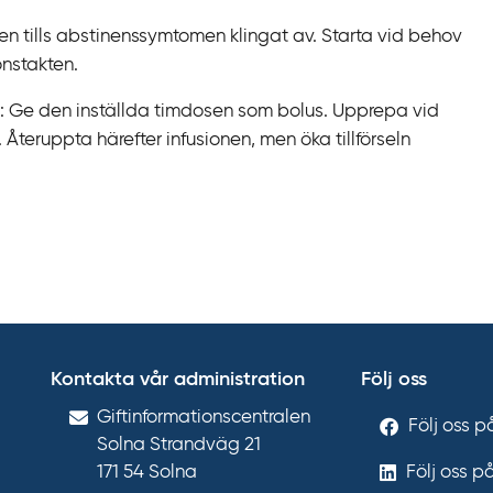
n tills abstinenssymtomen klingat av. Starta vid behov
onstakten.
 Ge den inställda timdosen som bolus. Upprepa vid
Återuppta härefter infusionen, men öka tillförseln
Kontakta vår administration
Följ oss
Gift­informations­centralen
Följ oss 
Solna Strandväg 21
171 54
Solna
Följ oss p