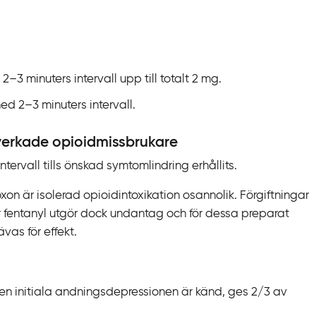
‍3 minuters intervall upp till totalt 2 mg.
d 2–‍3 minuters intervall.
erkade opioidmissbrukare
tervall tills önskad symtomlindring erhållits.
on är isolerad opioidintoxikation osannolik. Förgiftningar
 fentanyl utgör dock undantag och för dessa preparat
ävas för effekt.
n initiala andningsdepressionen är känd, ges 2/3 av