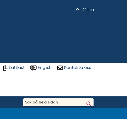
Göm
Lättläst
English
Kontakta oss
S
ö
k
p