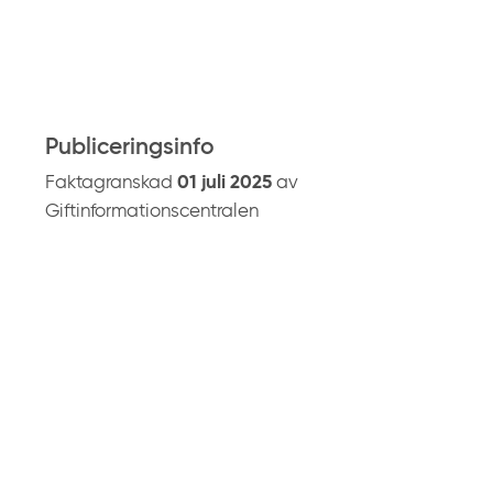
å
g
i
f
t
Publiceringsinfo
i
Faktagranskad
01 juli 2025
av
n
Giftinformationscentralen
f
o
.
s
e