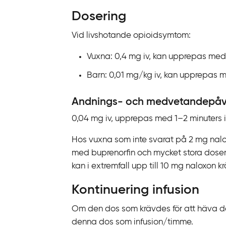
k
Dosering
t
i
Vid livshotande opioidsymtom:
l
l
Vuxna: 0,4 mg iv, kan upprepas med 2–
i
Barn: 0,01 mg/kg iv, kan upprepas me
n
n
Andnings- och medvetandepåv
e
0,04 mg iv, upprepas med 1–‍2 minuters in
h
å
Hos vuxna som inte svarat på 2 mg nalox
l
med buprenorfin och mycket stora doser
l
kan i extremfall upp till 10 mg naloxon kr
Kontinuering infusion
Om den dos som krävdes för att häva de
denna dos som infusion/timme.