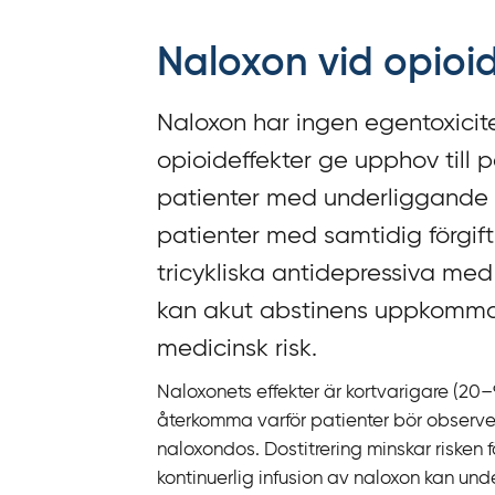
f
f
Naloxon vid opioid
y
t
Naloxon har ingen egentoxicite
a
f
opioideffekter ge upphov till p
ö
patienter med underliggande 
r
patienter med samtidig förgift
d
i
tricykliska antidepressiva me
r
kan akut abstinens uppkomma, 
e
medicinsk risk.
k
t
Naloxonets effekter är kortvarigare (20–
l
återkomma varför patienter bör observer
ä
naloxondos. Dostitrering minskar risken
n
kontinuerlig infusion av naloxon kan u