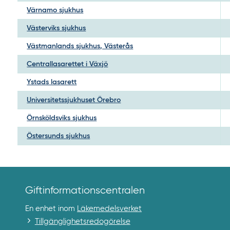
Värnamo sjukhus
Västerviks sjukhus
Västmanlands sjukhus, Västerås
Centrallasarettet i Växjö
Ystads lasarett
Universitetssjukhuset Örebro
Örnsköldsviks sjukhus
Östersunds sjukhus
Giftinformationscentralen
En enhet inom
Läkemedelsverket
Tillgänglighetsredogörelse