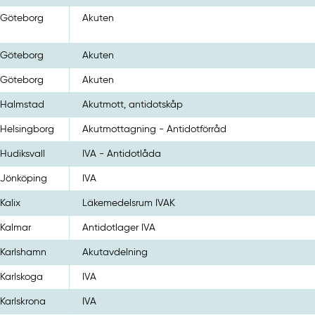
Göteborg
Akuten
Göteborg
Akuten
Göteborg
Akuten
Halmstad
Akutmott, antidotskåp
Helsingborg
Akutmottagning - Antidotförråd
Hudiksvall
IVA - Antidotlåda
Jönköping
IVA
Kalix
Läkemedelsrum IVAK
Kalmar
Antidotlager IVA
Karlshamn
Akutavdelning
Karlskoga
IVA
Karlskrona
IVA