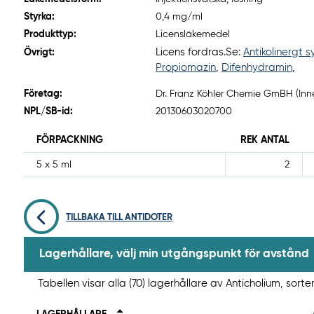
Styrka:
0,4 mg/ml
Produkttyp:
Licensläkemedel
Licens fordras.Se:
Antikolinergt 
Övrigt:
Propiomazin
,
Difenhydramin
,
Företag:
Dr. Franz Köhler Chemie GmBH (Inn
NPL/SB-id:
20130603020700
FÖRPACKNING
REK ANTAL
5 x 5 ml
2
TILLBAKA TILL ANTIDOTER
Lagerhållare, välj min utgångspunkt för avstånd
Tabellen visar alla (70) lagerhållare av Anticholium, sorte