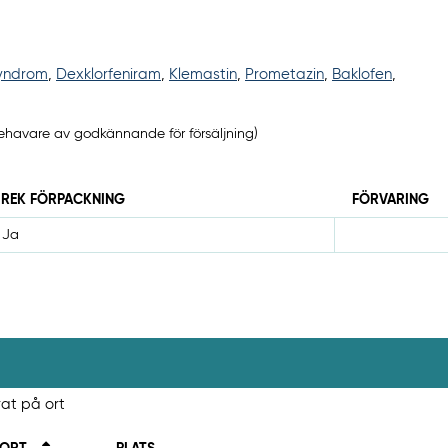
syndrom
,
Dexklorfeniram
,
Klemastin
,
Prometazin
,
Baklofen
,
ehavare av godkännande för försäljning)
REK FÖRPACKNING
FÖRVARING
Ja
rat på ort