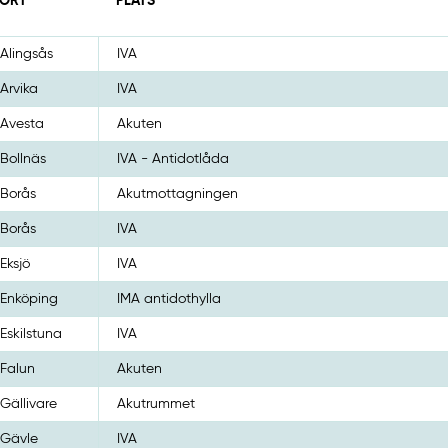
ORT
PLATS
Alingsås
IVA
Arvika
IVA
Avesta
Akuten
Bollnäs
IVA - Antidotlåda
Borås
Akutmottagningen
Borås
IVA
Eksjö
IVA
Enköping
IMA antidothylla
Eskilstuna
IVA
Falun
Akuten
Gällivare
Akutrummet
Gävle
IVA