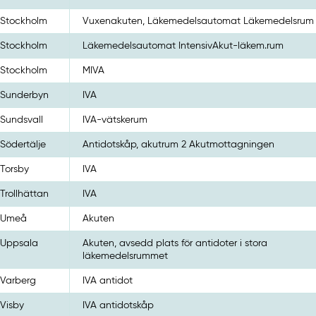
Stockholm
Vuxenakuten, Läkemedelsautomat Läkemedelsrum
Stockholm
Läkemedelsautomat IntensivAkut-läkem.rum
Stockholm
MIVA
Sunderbyn
IVA
Sundsvall
IVA-vätskerum
Södertälje
Antidotskåp, akutrum 2 Akutmottagningen
Torsby
IVA
Trollhättan
IVA
Umeå
Akuten
Uppsala
Akuten, avsedd plats för antidoter i stora
läkemedelsrummet
Varberg
IVA antidot
Visby
IVA antidotskåp