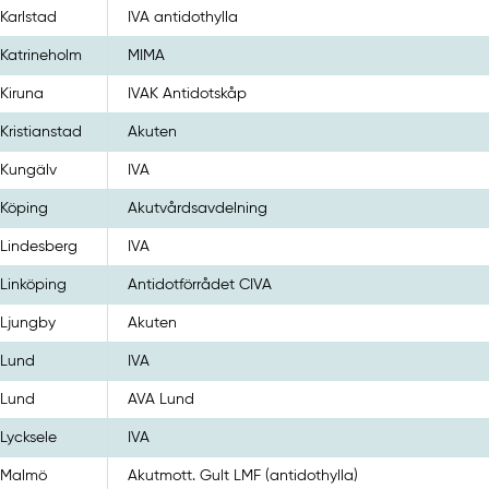
Karlstad
IVA antidothylla
Katrineholm
MIMA
Kiruna
IVAK Antidotskåp
Kristianstad
Akuten
Kungälv
IVA
Köping
Akutvårdsavdelning
Lindesberg
IVA
Linköping
Antidotförrådet CIVA
Ljungby
Akuten
Lund
IVA
Lund
AVA Lund
Lycksele
IVA
Malmö
Akutmott. Gult LMF (antidothylla)