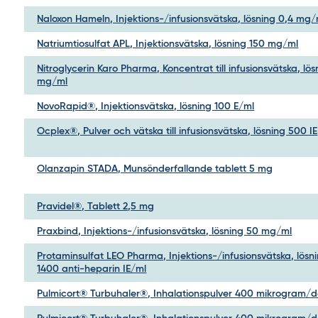
Naloxon Hameln, Injektions-/infusionsvätska, lösning 0,4 mg/
Natriumtiosulfat APL, Injektionsvätska, lösning 150 mg/ml
Nitroglycerin Karo Pharma, Koncentrat till infusionsvätska, lös
mg/ml
NovoRapid®, Injektionsvätska, lösning 100 E/ml
Ocplex®, Pulver och vätska till infusionsvätska, lösning 500 IE
Olanzapin STADA, Munsönderfallande tablett 5 mg
Pravidel®, Tablett 2,5 mg
Praxbind, Injektions-/infusionsvätska, lösning 50 mg/ml
Protaminsulfat LEO Pharma, Injektions-/infusionsvätska, lösn
1400 anti-heparin IE/ml
Pulmicort® Turbuhaler®, Inhalationspulver 400 mikrogram/d