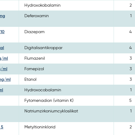
Hydroxokobalamin
2
 mg
Deferoxamin
1
 10
Diazepam
4
ial
Digitalisantikroppar
4
mg/ml
Flumazenil
3
g/ml
Fomepizol
3
 mg/ml
Etanol
3
ml
Hydroxocobalamin
1
Fytomenadion (vitamin K)
5
Natriumzirkoniumcyklosilikat
1
 5
Metyltioninklorid
2