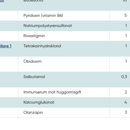
os
Budesonid
10
Pyridoxin (vitamin B6)
5
Natriumpolystyrensulfonat
1
Rivastigmin
1
lare 1
Tetrakainhydroklorid
1
Obidoxim
1
Salbutamol
0,3
Immunserum mot huggormsgift
2
Kalciumglukonat
4
Olanzapin
3