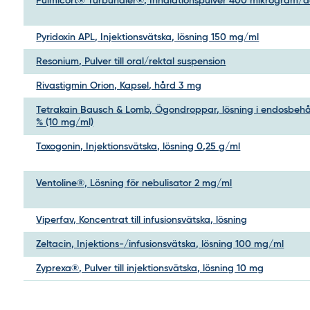
Pulmicort® Turbuhaler®, Inhalationspulver 400 mikrogram/d
Pyridoxin APL, Injektionsvätska, lösning 150 mg/ml
Resonium, Pulver till oral/rektal suspension
Rivastigmin Orion, Kapsel, hård 3 mg
Tetrakain Bausch & Lomb, Ögondroppar, lösning i endosbehål
% (10 mg/ml)
Toxogonin, Injektionsvätska, lösning 0,25 g/ml
Ventoline®, Lösning för nebulisator 2 mg/ml
Viperfav, Koncentrat till infusionsvätska, lösning
Zeltacin, Injektions-/infusionsvätska, lösning 100 mg/ml
Zyprexa®, Pulver till injektionsvätska, lösning 10 mg