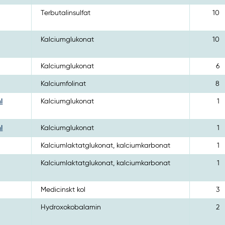
Terbutalinsulfat
10
Kalciumglukonat
10
Kalciumglukonat
6
Kalciumfolinat
8
l
Kalciumglukonat
1
l
Kalciumglukonat
1
Kalciumlaktatglukonat, kalciumkarbonat
1
Kalciumlaktatglukonat, kalciumkarbonat
1
Medicinskt kol
3
Hydroxokobalamin
2