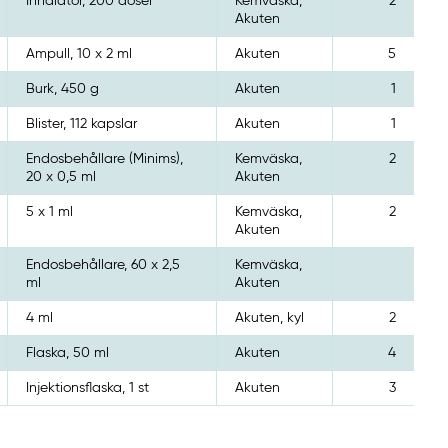
Inhalator, 200 doser
Kemväska,
2
Akuten
Ampull, 10 x 2 ml
Akuten
5
Burk, 450 g
Akuten
1
Blister, 112 kapslar
Akuten
1
Endosbehållare (Minims),
Kemväska,
2
20 x 0,5 ml
Akuten
5 x 1 ml
Kemväska,
2
Akuten
Endosbehållare, 60 x 2,5
Kemväska,
ml
Akuten
4 ml
Akuten, kyl
2
Flaska, 50 ml
Akuten
4
Injektionsflaska, 1 st
Akuten
3