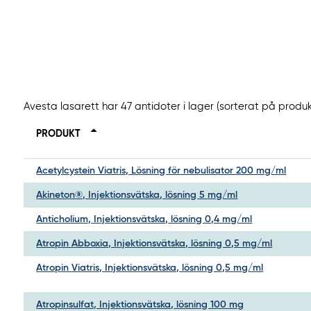
Avesta lasarett har 47 antidoter i lager (sorterat på produ
PRODUKT
Acetylcystein Viatris, Lösning för nebulisator 200 mg/ml
Akineton®, Injektionsvätska, lösning 5 mg/ml
Anticholium, Injektionsvätska, lösning 0,4 mg/ml
Atropin Abboxia, Injektionsvätska, lösning 0,5 mg/ml
Atropin Viatris, Injektionsvätska, lösning 0,5 mg/ml
Atropinsulfat, Injektionsvätska, lösning 100 mg