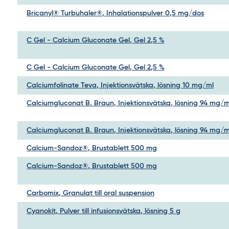
Bricanyl® Turbuhaler®, Inhalationspulver 0,5 mg/dos
C Gel - Calcium Gluconate Gel, Gel 2,5 %
C Gel - Calcium Gluconate Gel, Gel 2,5 %
Calciumfolinate Teva, Injektionsvätska, lösning 10 mg/ml
Calciumgluconat B. Braun, Injektionsvätska, lösning 94 mg/m
Calciumgluconat B. Braun, Injektionsvätska, lösning 94 mg/m
Calcium-Sandoz®, Brustablett 500 mg
Calcium-Sandoz®, Brustablett 500 mg
Carbomix, Granulat till oral suspension
Cyanokit, Pulver till infusionsvätska, lösning 5 g