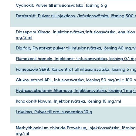
Cyanokit, Pulver till infusionsvätska, lösning 5 g
Desferal®, Pulver till injektions-/infusionsvätska, lösning 500
Diazepam Xilmac, Injektionsvätska/infusionsvätska, emulsion
mg/2 ml
Digifab, Frystorkat pulver till infusionsvätska, lösning 40 mg/v
Flumazenil hameln, Injektions-/infusionsvätska, lösning 0,1 
Fomepizole SERB, Koncentrat till infusionsvätska, lösning 5 m
Glukos-etanol APL, Infusionsvätska, lösning 50 mg/ml + 100
Hydroxocobalamin Alternova, Injektionsvätska, lösning 1 mg/
Konakion® Novum, Injektionsvätska, lösning 10 mg/ml
Lokelma, Pulver till oral suspension 10 g
Methylthioninium chloride Proveblue, Injektionsvätska, lösning
mg/ml