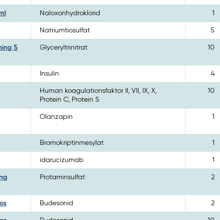
ml
Naloxonhydroklorid
1
Natriumtiosulfat
5
ning 5
Glyceryltrinitrat
10
Insulin
4
Human koagulationsfaktor II, VII, IX, X,
10
Protein C, Protein S
Olanzapin
1
Bromokriptinmesylat
1
idarucizumab
1
ing
Protaminsulfat
2
os
Budesonid
2