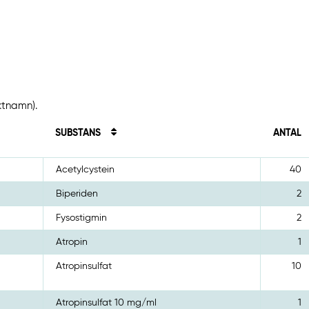
ktnamn).
SUBSTANS
ANTAL
Acetylcystein
40
Biperiden
2
Fysostigmin
2
Atropin
1
Atropinsulfat
10
Atropinsulfat 10 mg/ml
1