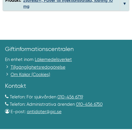
Produkt:
Zyprexa®, Pulver till injektionsvätska, lösning 10
mg
Giftinformationscentralen
En enhet inom
Läkemedelsverket
Tillgänglighetsredogörelse
Om Kakor (Cookies)
Kontakt
Telefon: För sjukvården
010-456 6719
Telefon: Administrativa ärenden
010-456 6750
E-post:
antidoter@gic.se