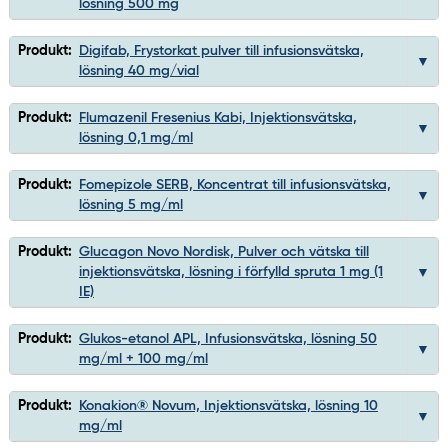
lösning 500 mg
Produkt:
Digifab, Frystorkat pulver till infusionsvätska,
lösning 40 mg/vial
Produkt:
Flumazenil Fresenius Kabi, Injektionsvätska,
lösning 0,1 mg/ml
Produkt:
Fomepizole SERB, Koncentrat till infusionsvätska,
lösning 5 mg/ml
Produkt:
Glucagon Novo Nordisk, Pulver och vätska till
injektionsvätska, lösning i förfylld spruta 1 mg (1
IE)
Produkt:
Glukos-etanol APL, Infusionsvätska, lösning 50
mg/ml + 100 mg/ml
Produkt:
Konakion® Novum, Injektionsvätska, lösning 10
mg/ml