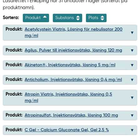
Lasarettet i Enköping har 31 antidoter i lager (sorterat på
produktnamn).
Sortera:
Produkt
Substans
Plats
Produkt:
Acetylcystein Viatris, Lösning för nebulisator 200
mg/ml
Produkt:
Agilus, Pulver till injektionsvätska, lösning 120 mg
Produkt:
Akineton®, Injektionsvätska, lösning 5 mg/ml
Produkt:
Anticholium, Injektionsvätska, lösning 0,4 mg/ml
Produkt:
Atropin Viatris, Injektionsvätska, lösning 0,5
mg/ml
Produkt:
Atropinsulfat, Injektionsvätska, lösning 100 mg
Produkt:
C Gel - Calcium Gluconate Gel, Gel 2,5 %