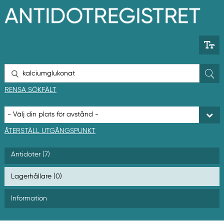
H
o
p
p
a
t
i
l
S
l
ö
h
k
RENSA SÖKFÄLT
u
v
u
d
i
ÅTERSTÄLL UTGÅNGSPUNKT
n
n
Antidoter (7)
e
h
å
Lagerhållare (0)
l
l
Information
e
t