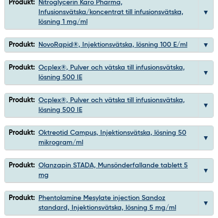
Produkt:
Nitroglycerin Karo Pharma,
Infusionsvätska/koncentrat till infusionsvätska,
lösning 1 mg/ml
Produkt:
NovoRapid®, Injektionsvätska, lösning 100 E/ml
Produkt:
Ocplex®, Pulver och vätska till infusionsvätska,
lösning 500 IE
Produkt:
Ocplex®, Pulver och vätska till infusionsvätska,
lösning 500 IE
Produkt:
Oktreotid Campus, Injektionsvätska, lösning 50
mikrogram/ml
Produkt:
Olanzapin STADA, Munsönderfallande tablett 5
mg
Produkt:
Phentolamine Mesylate injection Sandoz
standard, Injektionsvätska, lösning 5 mg/ml