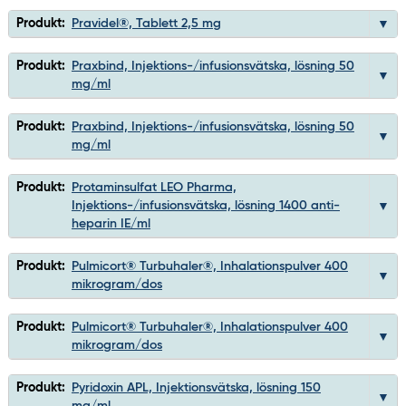
Produkt:
Pravidel®, Tablett 2,5 mg
Produkt:
Praxbind, Injektions-/infusionsvätska, lösning 50
mg/ml
Produkt:
Praxbind, Injektions-/infusionsvätska, lösning 50
mg/ml
Produkt:
Protaminsulfat LEO Pharma,
Injektions-/infusionsvätska, lösning 1400 anti-
heparin IE/ml
Produkt:
Pulmicort® Turbuhaler®, Inhalationspulver 400
mikrogram/dos
Produkt:
Pulmicort® Turbuhaler®, Inhalationspulver 400
mikrogram/dos
Produkt:
Pyridoxin APL, Injektionsvätska, lösning 150