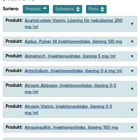
Sortera:
Produkt
Substans
Plats
Produkt:
Acetylcystein Viatris, Lösning för nebulisator 200
mg/ml
Produkt:
Agilus, Pulver till injektionsvätska, lösning 120 mg
Produkt:
Akineton®, Injektionsvätska, lösning 5 mg/ml
Produkt:
Anticholium, Injektionsvätska, lösning 0,4 mg/ml
Produkt:
Atropin Abboxia, Injektionsvätska, lösning 0,5
mg/ml
Produkt:
Atropin Viatris, Injektionsvätska, lösning 0,5
mg/ml
Produkt:
Atropinsulfat, Injektionsvätska, lösning 100 mg