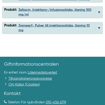
Produkt:
Zeltacin, Injektions-/infusionsvätska, lösning 100
mg/ml
Produkt:
Zyprexa®, Pulver till injektionsvätska, lösning 10
mg
Giftinformationscentralen
En enhet inom
Läkemedelsverket
Tillgänglighetsredogörelse
Om Kakor (Cookies)
Kontakt
Telefon: För sjukvården
010-456 6719