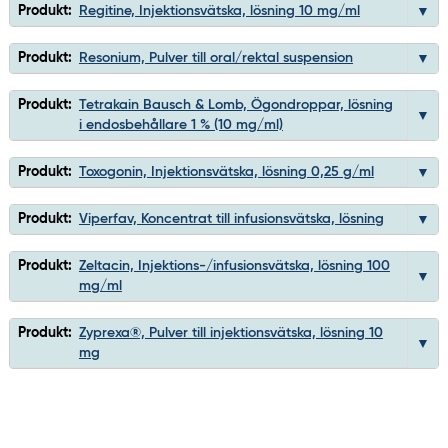
Produkt:
Regitine, Injektionsvätska, lösning 10 mg/ml
Produkt:
Resonium, Pulver till oral/rektal suspension
Produkt:
Tetrakain Bausch & Lomb, Ögondroppar, lösning
i endosbehållare 1 % (10 mg/ml)
Produkt:
Toxogonin, Injektionsvätska, lösning 0,25 g/ml
Produkt:
Viperfav, Koncentrat till infusionsvätska, lösning
Produkt:
Zeltacin, Injektions-/infusionsvätska, lösning 100
mg/ml
Produkt:
Zyprexa®, Pulver till injektionsvätska, lösning 10
mg