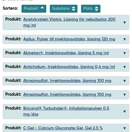
Sortera:
Produkt
Substans
Plats
Produkt:
Acetylcystein Viatris, Lösning för nebulisator 200
mg/ml
Produkt:
Agilus, Pulver till injektionsvätska, lösning 120 mg
Produkt:
Akineton®, Injektionsvätska, lösning 5 mg/ml
Produkt:
Anticholium, Injektionsvätska, lösning 0,4 mg/ml
Produkt:
Atropinsulfat, Injektionsvätska, lösning 100 mg
Produkt:
Atropinsulfat, Injektionsvätska, lösning 100 mg
Produkt:
Bricanyl® Turbuhaler®, Inhalationspulver 0,5
mg/dos
Produkt:
C Gel - Calcium Gluconate Gel, Gel 2,5 %