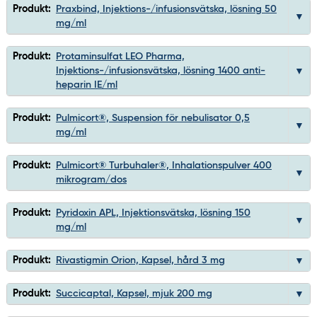
Produkt:
Praxbind, Injektions-/infusionsvätska, lösning 50
mg/ml
Produkt:
Protaminsulfat LEO Pharma,
Injektions-/infusionsvätska, lösning 1400 anti-
heparin IE/ml
Produkt:
Pulmicort®, Suspension för nebulisator 0,5
mg/ml
Produkt:
Pulmicort® Turbuhaler®, Inhalationspulver 400
mikrogram/dos
Produkt:
Pyridoxin APL, Injektionsvätska, lösning 150
mg/ml
Produkt:
Rivastigmin Orion, Kapsel, hård 3 mg
Produkt:
Succicaptal, Kapsel, mjuk 200 mg