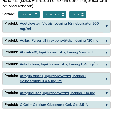
Hallands sjukhus Halmstad har 48 antidoter i lager (sorterat
på produktnamn).
Sortera:
Produkt
Substans
Plats
Produkt:
Acetylcystein Viatris, Lösning för nebulisator 200
mg/ml
Produkt:
Agilus, Pulver till injektionsvätska, lösning 120 mg
Produkt:
Akineton®, Injektionsvätska, lösning 5 mg/ml
Produkt:
Anticholium, Injektionsvätska, lösning 0,4 mg/ml
Produkt:
Atropin Viatris, Injektionsvätska, lösning i
cylinderampull 0,5 mg/ml
Produkt:
Atropinsulfat, Injektionsvätska, lösning 100 mg
Produkt:
C Gel - Calcium Gluconate Gel, Gel 2,5 %