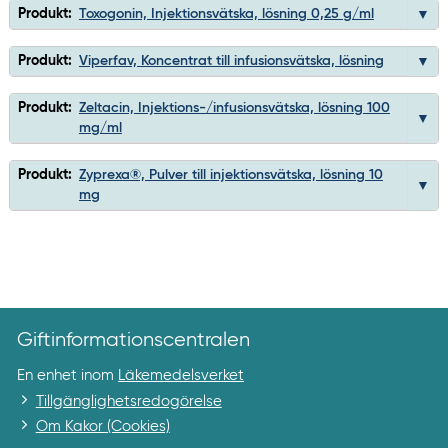
Produkt:
Toxogonin, Injektionsvätska, lösning 0,25 g/ml
Produkt:
Viperfav, Koncentrat till infusionsvätska, lösning
Produkt:
Zeltacin, Injektions-/infusionsvätska, lösning 100
mg/ml
Produkt:
Zyprexa®, Pulver till injektionsvätska, lösning 10
mg
Giftinformationscentralen
En enhet inom
Läkemedelsverket
Tillgänglighetsredogörelse
Om Kakor (Cookies)