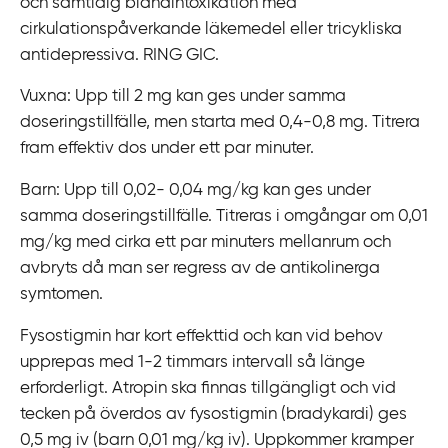
och samtidig blandintoxikation med
cirkulationspåverkande läkemedel eller tricykliska
antidepressiva. RING GIC.
Vuxna: Upp till 2 mg kan ges under samma
doseringstillfälle, men starta med 0,4-0,8 mg. Titrera
fram effektiv dos under ett par minuter.
Barn: Upp till 0,02- 0,04 mg/kg kan ges under
samma doseringstillfälle. Titreras i omgångar om 0,01
mg/kg med cirka ett par minuters mellanrum och
avbryts då man ser regress av de antikolinerga
symtomen.
Fysostigmin har kort effekttid och kan vid behov
upprepas med 1-2 timmars intervall så länge
erforderligt. Atropin ska finnas tillgängligt och vid
tecken på överdos av fysostigmin (bradykardi) ges
0,5 mg iv (barn 0,01 mg/kg iv). Uppkommer kramper