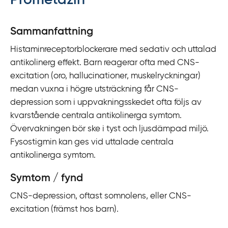
Prometazin
y
t
Sammanfattning
a
Histaminreceptorblockerare med sedativ och uttalad
f
antikolinerg effekt. Barn reagerar ofta med CNS-
ö
excitation (oro, hallucinationer, muskelryckningar)
r
medan vuxna i högre utsträckning får CNS-
d
depression som i uppvakningsskedet ofta följs av
i
kvarstående centrala antikolinerga symtom.
r
Övervakningen bör ske i tyst och ljusdämpad miljö.
e
Fysostigmin kan ges vid uttalade centrala
k
antikolinerga symtom.
t
l
Symtom / fynd
ä
CNS-depression, oftast somnolens, eller CNS-
n
excitation (främst hos barn).
k
t