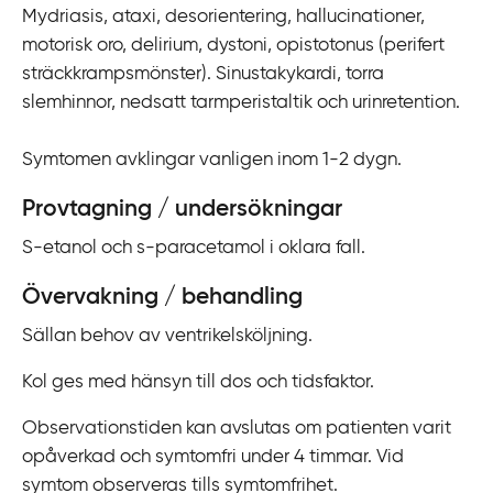
Mydriasis, ataxi, desorientering, hallucinationer,
i
motorisk oro, delirium, dystoni, opistotonus (perifert
l
sträckkrampsmönster). Sinustakykardi, torra
l
slemhinnor, nedsatt tarmperistaltik och urinretention.
i
n
Symtomen avklingar vanligen inom 1-2 dygn.
n
e
Provtagning / undersökningar
h
å
S-etanol och s-paracetamol i oklara fall.
l
Övervakning / behandling
l
Sällan behov av ventrikelsköljning.
Kol ges med hänsyn till dos och tidsfaktor.
Observationstiden kan avslutas om patienten varit
opåverkad och symtomfri under 4 timmar. Vid
symtom observeras tills symtomfrihet.