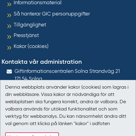
Informationsmaterial
Så hanterar GIC personuppgifter
Tillgänglighet
Presstjänst
Kakor (cookies)
Kontakta vår administration
Gift­informations­centralen Solna Strandväg 21
171 54
Solna
Denna webbplats använder kakor (cookies) som lagras i
giftinformation@gic.se
din webbläsare. Vissa kakor är nödvändiga för att
webbplatsen ska fungera korrekt, andra är valbara. De
Följ oss
valbara används för utökad funktionalitet och som
verktyg för webbanalys. Du kan närsomhelst ändra ditt
Följ oss på Facebook
val genom att klicka på länken "kakor" i sidfoten
Följ oss på LinkedIn