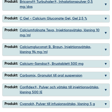
Produkt:
Bricanyl® Turbuhaler®, Inhalationspulver 0,5
mg/dos
Produkt:
C Gel - Calcium Gluconate Gel, Gel 2,5 %
Produkt:
Calciumfolinate Teva, Injektionsvätska, lösning 10
mg/ml
Produkt:
Calciumgluconat B. Braun, Injektionsvätska,
lösning 94 mg/ml
Produkt:
Calcium-Sandoz®, Brustablett 500 mg
Produkt:
Carbomix, Granulat till oral suspension
Produkt:
Confidex®, Pulver och vätska till injektionsvätska,
lösning 500 IE
Produkt:
Cyanokit, Pulver till infusionsvätska, lösning 5 g