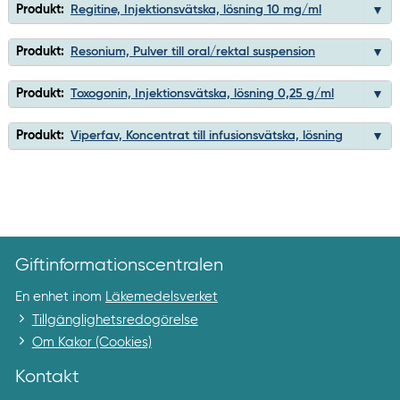
Produkt:
Regitine, Injektionsvätska, lösning 10 mg/ml
Produkt:
Resonium, Pulver till oral/rektal suspension
Produkt:
Toxogonin, Injektionsvätska, lösning 0,25 g/ml
Produkt:
Viperfav, Koncentrat till infusionsvätska, lösning
Giftinformationscentralen
En enhet inom
Läkemedelsverket
Tillgänglighetsredogörelse
Om Kakor (Cookies)
Kontakt