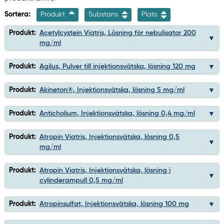
Sortera:
Produkt
Substans
Plats
Produkt:
Acetylcystein Viatris, Lösning för nebulisator 200
mg/ml
Produkt:
Agilus, Pulver till injektionsvätska, lösning 120 mg
Produkt:
Akineton®, Injektionsvätska, lösning 5 mg/ml
Produkt:
Anticholium, Injektionsvätska, lösning 0,4 mg/ml
Produkt:
Atropin Viatris, Injektionsvätska, lösning 0,5
mg/ml
Produkt:
Atropin Viatris, Injektionsvätska, lösning i
cylinderampull 0,5 mg/ml
Produkt:
Atropinsulfat, Injektionsvätska, lösning 100 mg