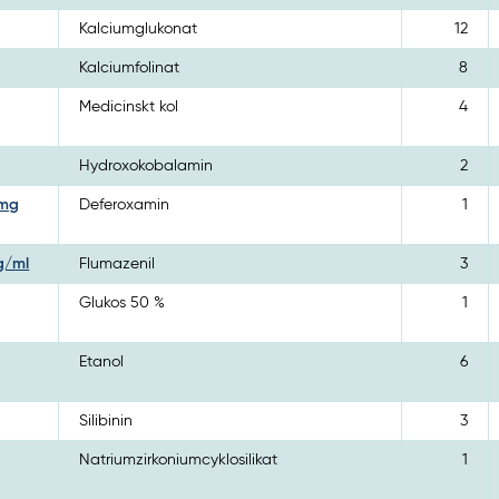
Kalciumglukonat
12
Kalciumfolinat
8
Medicinskt kol
4
Hydroxokobalamin
2
 mg
Deferoxamin
1
mg/ml
Flumazenil
3
Glukos 50 %
1
Etanol
6
Silibinin
3
Natriumzirkoniumcyklosilikat
1