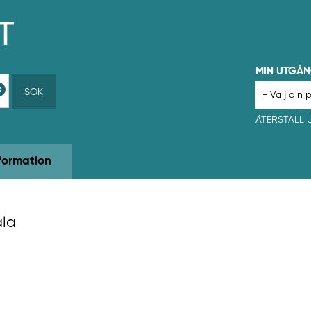
MIN UTGÅ
SÖK
ÅTERSTÄLL
formation
ala