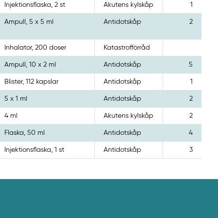
Injektionsflaska, 2 st
Akutens kylskåp
1
Ampull, 5 x 5 ml
Antidotskåp
2
Inhalator, 200 doser
Katastrofförråd
Ampull, 10 x 2 ml
Antidotskåp
5
Blister, 112 kapslar
Antidotskåp
1
5 x 1 ml
Antidotskåp
2
4 ml
Akutens kylskåp
2
Flaska, 50 ml
Antidotskåp
4
Injektionsflaska, 1 st
Antidotskåp
3