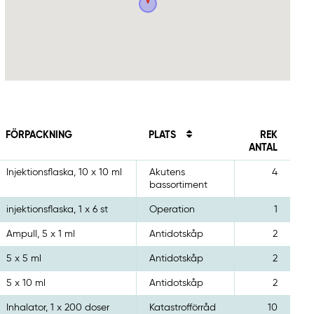
FÖRPACKNING
PLATS
REK
ANTAL
Injektionsflaska, 10 x 10 ml
Akutens
4
bassortiment
injektionsflaska, 1 x 6 st
Operation
1
Ampull, 5 x 1 ml
Antidotskåp
2
5 x 5 ml
Antidotskåp
2
5 x 10 ml
Antidotskåp
2
Inhalator, 1 x 200 doser
Katastrofförråd
10