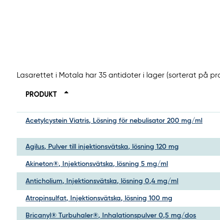
Lasarettet i Motala har 35 antidoter i lager (sorterat på p
PRODUKT
Acetylcystein Viatris, Lösning för nebulisator 200 mg/ml
Agilus, Pulver till injektionsvätska, lösning 120 mg
Akineton®, Injektionsvätska, lösning 5 mg/ml
Anticholium, Injektionsvätska, lösning 0,4 mg/ml
Atropinsulfat, Injektionsvätska, lösning 100 mg
Bricanyl® Turbuhaler®, Inhalationspulver 0,5 mg/dos