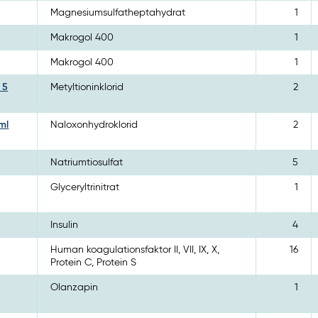
Magnesiumsulfatheptahydrat
1
Makrogol 400
1
Makrogol 400
1
 5
Metyltioninklorid
2
ml
Naloxonhydroklorid
2
Natriumtiosulfat
5
Glyceryltrinitrat
1
Insulin
4
Human koagulationsfaktor II, VII, IX, X,
16
Protein C, Protein S
Olanzapin
1