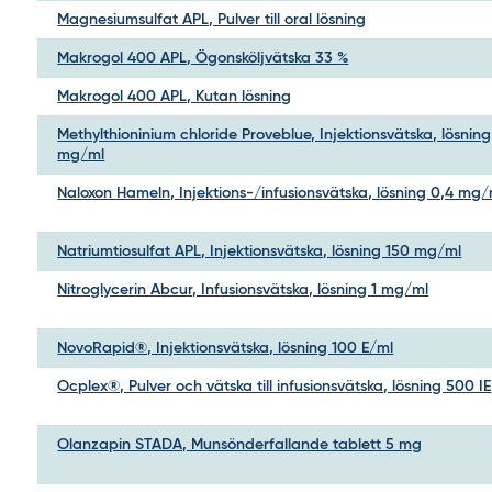
Magnesiumsulfat APL, Pulver till oral lösning
Makrogol 400 APL, Ögonsköljvätska 33 %
Makrogol 400 APL, Kutan lösning
Methylthioninium chloride Proveblue, Injektionsvätska, lösning
mg/ml
Naloxon Hameln, Injektions-/infusionsvätska, lösning 0,4 mg/
Natriumtiosulfat APL, Injektionsvätska, lösning 150 mg/ml
Nitroglycerin Abcur, Infusionsvätska, lösning 1 mg/ml
NovoRapid®, Injektionsvätska, lösning 100 E/ml
Ocplex®, Pulver och vätska till infusionsvätska, lösning 500 IE
Olanzapin STADA, Munsönderfallande tablett 5 mg