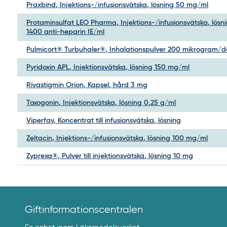
Praxbind, Injektions-/infusionsvätska, lösning 50 mg/ml
Protaminsulfat LEO Pharma, Injektions-/infusionsvätska, lösn
1400 anti-heparin IE/ml
Pulmicort® Turbuhaler®, Inhalationspulver 200 mikrogram/d
Pyridoxin APL, Injektionsvätska, lösning 150 mg/ml
Rivastigmin Orion, Kapsel, hård 3 mg
Toxogonin, Injektionsvätska, lösning 0,25 g/ml
Viperfav, Koncentrat till infusionsvätska, lösning
Zeltacin, Injektions-/infusionsvätska, lösning 100 mg/ml
Zyprexa®, Pulver till injektionsvätska, lösning 10 mg
Giftinformationscentralen