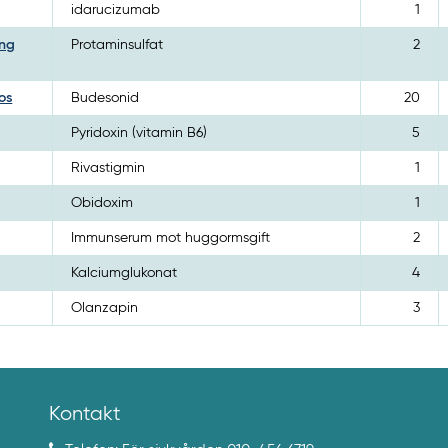
idarucizumab
1
ing
Protaminsulfat
2
os
Budesonid
20
Pyridoxin (vitamin B6)
5
Rivastigmin
1
Obidoxim
1
Immunserum mot huggormsgift
2
Kalciumglukonat
4
Olanzapin
3
Kontakt