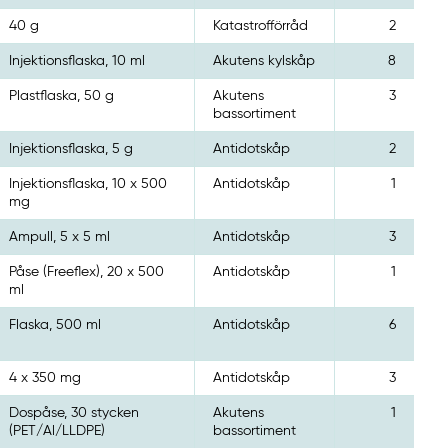
40 g
Katastrofförråd
2
Injektionsflaska, 10 ml
Akutens kylskåp
8
Plastflaska, 50 g
Akutens
3
bassortiment
Injektionsflaska, 5 g
Antidotskåp
2
Injektionsflaska, 10 x 500
Antidotskåp
1
mg
Ampull, 5 x 5 ml
Antidotskåp
3
Påse (Freeflex), 20 x 500
Antidotskåp
1
ml
Flaska, 500 ml
Antidotskåp
6
4 x 350 mg
Antidotskåp
3
Dospåse, 30 stycken
Akutens
1
(PET/Al/LLDPE)
bassortiment