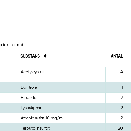
roduktnamn).
SUBSTANS
ANTAL
Acetylcystein
4
Dantrolen
1
Biperiden
2
Fysostigmin
2
Atropinsulfat 10 mg/ml
2
Terbutalinsulfat
20