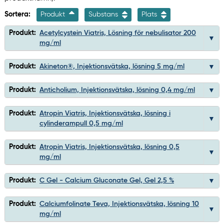
Sortera:
Produkt
Substans
Plats
Produkt:
Acetylcystein Viatris, Lösning för nebulisator 200
mg/ml
Produkt:
Akineton®, Injektionsvätska, lösning 5 mg/ml
Produkt:
Anticholium, Injektionsvätska, lösning 0,4 mg/ml
Produkt:
Atropin Viatris, Injektionsvätska, lösning i
cylinderampull 0,5 mg/ml
Produkt:
Atropin Viatris, Injektionsvätska, lösning 0,5
mg/ml
Produkt:
C Gel - Calcium Gluconate Gel, Gel 2,5 %
Produkt:
Calciumfolinate Teva, Injektionsvätska, lösning 10
mg/ml