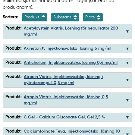
Sollefteå sjukhus har 40 antidoter i lager (sorterat på
produktnamn).
Sortera:
Produkt
Substans
Plats
Produkt:
Acetylcystein Viatris, Lösning för nebulisator 200
mg/ml
Produkt:
Akineton®, Injektionsvätska, lösning 5 mg/ml
Produkt:
Anticholium, Injektionsvätska, lösning 0,4 mg/ml
Produkt:
Atropin Viatris, Injektionsvätska, lösning i
cylinderampull 0,5 mg/ml
Produkt:
Atropin Viatris, Injektionsvätska, lösning 0,5
mg/ml
Produkt:
C Gel - Calcium Gluconate Gel, Gel 2,5 %
Produkt:
Calciumfolinate Teva, Injektionsvätska, lösning 10