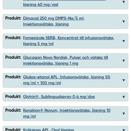
lösning 40 mg/vial
Produkt:
Dimaval 250 mg DMPS-Na/5 ml,
Injektionsvätska, lösning
Produkt:
Fomepizole SERB, Koncentrat till infusionsvätska,
lösning 5 mg/ml
Produkt:
Glucagon Novo Nordisk, Pulver och vätska till
injektionsvätska, lösning 1 mg
Produkt:
Glukos-etanol APL, Infusionsvätska, lösning 50
mg/ml + 100 mg/ml
Produkt:
Glytrin®, Sublingualspray 0,4 mg/dos
Produkt:
Konakion® Novum, Injektionsvätska, lösning 10
mg/ml
Produkt:
Kräksirap APL, Oral lösning