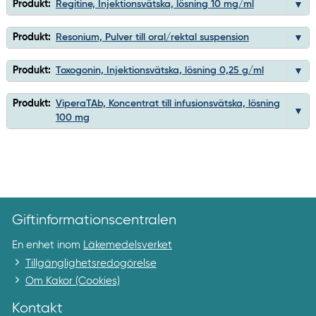
Produkt:
Regitine, Injektionsvätska, lösning 10 mg/ml
Produkt:
Resonium, Pulver till oral/rektal suspension
Produkt:
Toxogonin, Injektionsvätska, lösning 0,25 g/ml
Produkt:
ViperaTAb, Koncentrat till infusionsvätska, lösning
100 mg
Giftinformationscentralen
En enhet inom
Läkemedelsverket
Tillgänglighetsredogörelse
Om Kakor (Cookies)
Kontakt