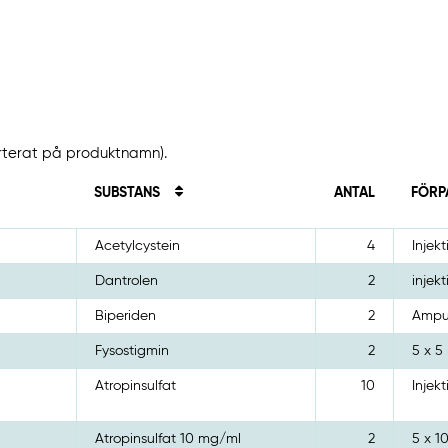
orterat på produktnamn).
SUBSTANS
ANTAL
FÖRP
Acetylcystein
4
Injekt
Dantrolen
2
injekt
Biperiden
2
Ampul
Fysostigmin
2
5 x 5
Atropinsulfat
10
Injek
Atropinsulfat 10 mg/ml
2
5 x 1