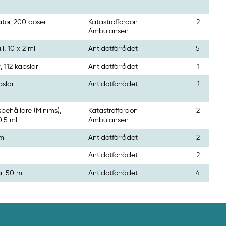
ator, 200 doser
Katastroffordon
2
Ambulansen
l, 10 x 2 ml
Antidotförrådet
5
r, 112 kapslar
Antidotförrådet
1
pslar
Antidotförrådet
1
behållare (Minims),
Katastroffordon
2
0,5 ml
Ambulansen
ml
Antidotförrådet
2
Antidotförrådet
2
a, 50 ml
Antidotförrådet
4