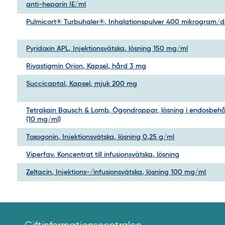
anti-heparin IE/ml
Pulmicort® Turbuhaler®, Inhalationspulver 400 mikrogram/d
Pyridoxin APL, Injektionsvätska, lösning 150 mg/ml
Rivastigmin Orion, Kapsel, hård 3 mg
Succicaptal, Kapsel, mjuk 200 mg
Tetrakain Bausch & Lomb, Ögondroppar, lösning i endosbehål
(10 mg/ml)
Toxogonin, Injektionsvätska, lösning 0,25 g/ml
Viperfav, Koncentrat till infusionsvätska, lösning
Zeltacin, Injektions-/infusionsvätska, lösning 100 mg/ml