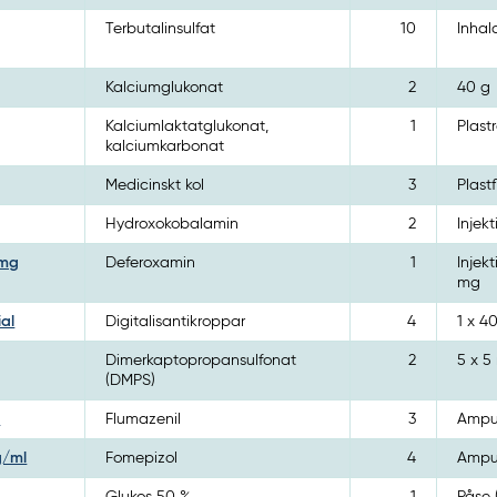
Terbutalinsulfat
10
Inhal
Kalciumglukonat
2
40 g
Kalciumlaktatglukonat,
1
Plastr
kalciumkarbonat
Medicinskt kol
3
Plast
Hydroxokobalamin
2
Injekt
 mg
Deferoxamin
1
Injek
mg
ial
Digitalisantikroppar
4
1 x 4
Dimerkaptopropansulfonat
2
5 x 5
(DMPS)
l
Flumazenil
3
Ampul
g/ml
Fomepizol
4
Ampul