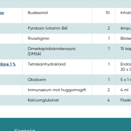
os
Budesonid
10
Inhal
Pyridoxin (vitamin B6)
2
Ampul
Rivastigmin
1
Bliste
Dimerkaptobärnstenssyra
1
15 ka
(DMSA)
lare 1 %
Tetrakainhydroklorid
1
Endos
20 x 
Obidoxim
1
5 x 1 
Immunserum mot huggormsgift
2
4 ml
Kalciumglukonat
4
Flask