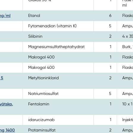
Glukos 50 %
1
Påse 
ml
 mg/ml
Etanol
6
Flask
Fytomenadion (vitamin K)
5
Ampul
Silibinin
2
4 x 
Magnesiumsulfatheptahydrat
1
Burk,
Makrogol 400
1
Flask
Makrogol 400
1
Flask
 5
Metyltioninklorid
2
Ampul
Natriumtiosulfat
5
Ampul
vätska,
Fentolamin
1
10 x 1
idarucizumab
1
Injekt
ing 1400
Protaminsulfat
2
Ampul