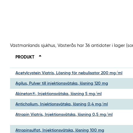
Västmanlands sjukhus, Västerås har 36 antidoter i lager (s
PRODUKT
Acetylcystein Viatris, Lösning för nebulisator 200 mg/ml
Agilus, Pulver till injektionsvätska, lösning 120 mg
Akineton®, Injektionsvätska, lösning 5 mg/ml
Anticholium, Injektionsvätska, lösning 0,4 mg/ml
Atropin Viatris, Injektionsvätska, lösning 0,5 mg/ml
Atropinsulfat, Injektionsvätska, lösning 100 mg