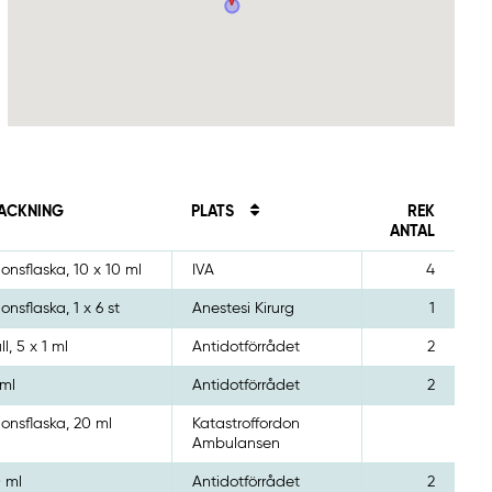
ACKNING
PLATS
REK
ANTAL
ionsflaska, 10 x 10 ml
IVA
4
ionsflaska, 1 x 6 st
Anestesi Kirurg
1
l, 5 x 1 ml
Antidotförrådet
2
 ml
Antidotförrådet
2
tionsflaska, 20 ml
Katastroffordon
Ambulansen
0 ml
Antidotförrådet
2