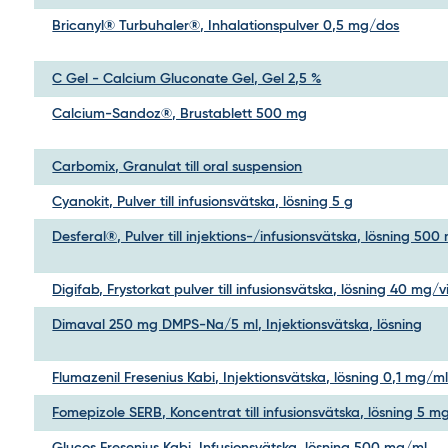
Bricanyl® Turbuhaler®, Inhalationspulver 0,5 mg/dos
C Gel - Calcium Gluconate Gel, Gel 2,5 %
Calcium-Sandoz®, Brustablett 500 mg
Carbomix, Granulat till oral suspension
Cyanokit, Pulver till infusionsvätska, lösning 5 g
Desferal®, Pulver till injektions-/infusionsvätska, lösning 500
Digifab, Frystorkat pulver till infusionsvätska, lösning 40 mg/v
Dimaval 250 mg DMPS-Na/5 ml, Injektionsvätska, lösning
Flumazenil Fresenius Kabi, Injektionsvätska, lösning 0,1 mg/m
Fomepizole SERB, Koncentrat till infusionsvätska, lösning 5 m