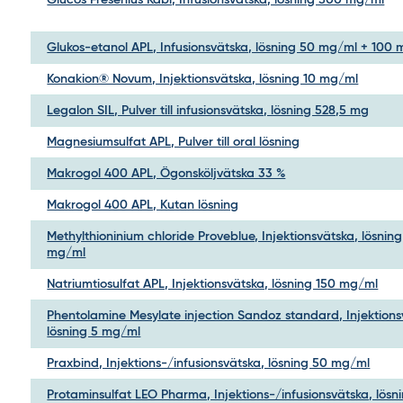
Glucos Fresenius Kabi, Infusionsvätska, lösning 500 mg/ml
Glukos-etanol APL, Infusionsvätska, lösning 50 mg/ml + 100
Konakion® Novum, Injektionsvätska, lösning 10 mg/ml
Legalon SIL, Pulver till infusionsvätska, lösning 528,5 mg
Magnesiumsulfat APL, Pulver till oral lösning
Makrogol 400 APL, Ögonsköljvätska 33 %
Makrogol 400 APL, Kutan lösning
Methylthioninium chloride Proveblue, Injektionsvätska, lösning
mg/ml
Natriumtiosulfat APL, Injektionsvätska, lösning 150 mg/ml
Phentolamine Mesylate injection Sandoz standard, Injektions
lösning 5 mg/ml
Praxbind, Injektions-/infusionsvätska, lösning 50 mg/ml
Protaminsulfat LEO Pharma, Injektions-/infusionsvätska, lösn