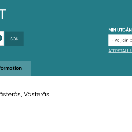
MIN UTGÅ
SÖK
ÅTERSTÄLL
formation
ästerås, Västerås