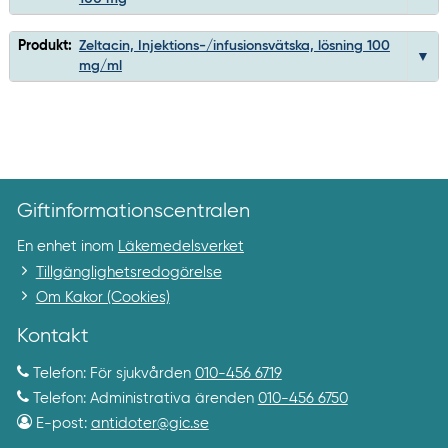
Produkt:
Zeltacin, Injektions-/infusionsvätska, lösning 100
mg/ml
Giftinformationscentralen
En enhet inom
Läkemedelsverket
Tillgänglighetsredogörelse
Om Kakor (Cookies)
Kontakt
Telefon: För sjukvården
010-456 6719
Telefon: Administrativa ärenden
010-456 6750
E-post:
antidoter@gic.se