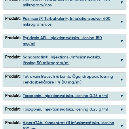
mikrogram/dos
Produkt:
Pulmicort® Turbuhaler®, Inhalationspulver 400
mikrogram/dos
Produkt:
Pyridoxin APL, Injektionsvätska, lösning 150
mg/ml
Produkt:
Sandostatin®, Injektions-/infusionsvätska,
lösning 50 mikrogram/ml
Produkt:
Tetrakain Bausch & Lomb, Ögondroppar, lösning
i endosbehållare 1 % (10 mg/ml)
Produkt:
Toxogonin, Injektionsvätska, lösning 0,25 g/ml
Produkt:
Toxogonin, Injektionsvätska, lösning 0,25 g/ml
Produkt:
ViperaTAb, Koncentrat till infusionsvätska, lösning
100 mg