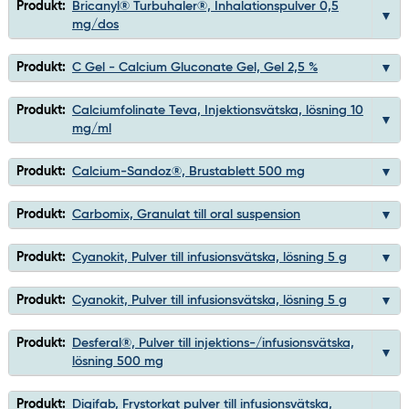
Produkt:
Bricanyl® Turbuhaler®, Inhalationspulver 0,5
mg/dos
Produkt:
C Gel - Calcium Gluconate Gel, Gel 2,5 %
Produkt:
Calciumfolinate Teva, Injektionsvätska, lösning 10
mg/ml
Produkt:
Calcium-Sandoz®, Brustablett 500 mg
Produkt:
Carbomix, Granulat till oral suspension
Produkt:
Cyanokit, Pulver till infusionsvätska, lösning 5 g
Produkt:
Cyanokit, Pulver till infusionsvätska, lösning 5 g
Produkt:
Desferal®, Pulver till injektions-/infusionsvätska,
lösning 500 mg
Produkt:
Digifab, Frystorkat pulver till infusionsvätska,