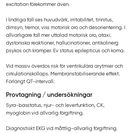
excitation förekommer även.
i
l
I lindriga fall ses huvudvärk, irritabilitet, tinnitus,
l
dimsyn, tremor, viss motorisk oro och desorientering. I
i
allvarligare fall mer uttalad motorisk oro, ataxi,
n
dystoniska reaktioner, hallucinationer, antikolinerg
n
psykos och kramper. Ev status epilepticus och koma.
e
h
Vid massiv överdos risk för ventrikulära arytmier och
å
cirkulationskollaps. Membranstabiliserande effekt.
l
Förlängt QT-intervall.
l
Provtagning / undersökningar
Syra-basstatus, njur- och leverfunktion, CK,
myoglobin vid allvarlig förgiftning.
Diagnostiskt EKG vid måttlig-allvarlig förgiftning.