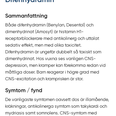
Difenhydramin
y
t
Sammanfattning
a
Både difenhydramin (Benylan, Desentol) och
f
dimenhydrinat (Amosyt) är histamin H1-
ö
receptorblockerare med antikolinerg och uttalat
r
sedativ effekt, men med olika toxicitet.
d
Difenhydramin är ungefär dubbelt så toxiskt som
i
dimenhydrinat. Hos vuxna ses vanligen CNS-
r
depression, men kramper kan förekomma redan vid
e
måttliga doser. Barn reagerar i högre grad med
k
CNS-excitation och kramprisken är stor.
t
l
Symtom / fynd
ä
De vanligaste symtomen oavsett dos är illamående,
n
kräkningar, antikolinerga symtom som takykardi och
k
mydriasis samt somnolens. CNS-symtom med
t