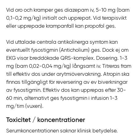
Vid oro och kramper ges diazepam iv, 5-10 mg (barn
0,1-0,2 mg/kg) initialt och upprepat. Vid terapisvikt
eller upprepade krampanfall kan propofol ges.
Vid uttalade centrala antikolinerga symtom kan
eventuellt fysostigmin (Anticholium) ges. Dock ej om
EKG visar breddökade QRS-komplex. Dosering. 1-3
mg (barn 0,02-0,04 mg/kg) långsamt iv. Titreras fram
till effektiv dos under arytmiövervakning. Atropin ska
finnas tillgängligt för reversering av ev biverkningar
av fysostigmin. Effektiv dos kan upprepas efter 30-
60 min, alternativt ges fysostigmin i infusion 1-3
mg/tim (vuxen).
Toxicitet / koncentrationer
Serumkoncentrationen saknar klinisk betydelse.