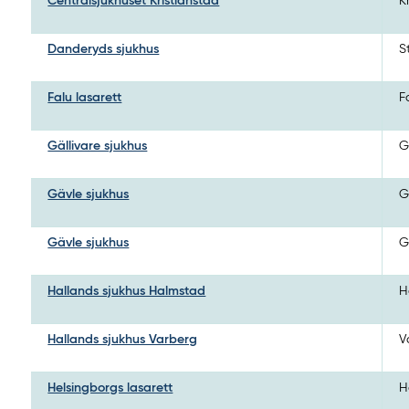
Centralsjukhuset Kristianstad
K
Danderyds sjukhus
S
Falu lasarett
F
Gällivare sjukhus
G
Gävle sjukhus
G
Gävle sjukhus
G
Hallands sjukhus Halmstad
H
Hallands sjukhus Varberg
V
Helsingborgs lasarett
H