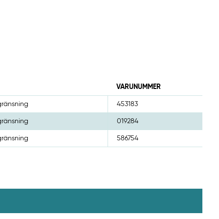
VARUNUMMER
gränsning
453183
gränsning
019284
gränsning
586754