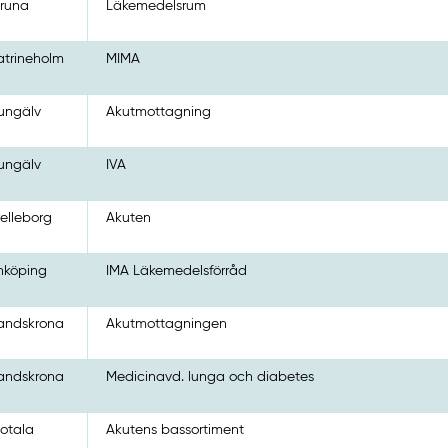
iruna
Läkemedelsrum
atrineholm
MIMA
ungälv
Akutmottagning
ungälv
IVA
relleborg
Akuten
nköping
IMA Läkemedelsförråd
andskrona
Akutmottagningen
andskrona
Medicinavd. lunga och diabetes
otala
Akutens bassortiment