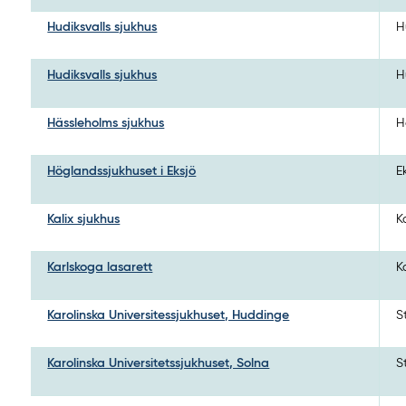
Hudiksvalls sjukhus
H
Hudiksvalls sjukhus
H
Hässleholms sjukhus
H
Höglandssjukhuset i Eksjö
E
Kalix sjukhus
K
Karlskoga lasarett
K
Karolinska Universitessjukhuset, Huddinge
S
Karolinska Universitetssjukhuset, Solna
S