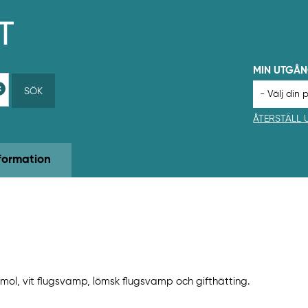
MIN UTGÅ
SÖK
ÅTERSTÄLL
formation
l, vit flugsvamp, lömsk flugsvamp och gifthätting.