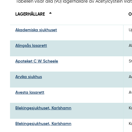
Tabellen visar alla (90) lagerhållare av Acetylcystein Via
LAGERHÅLLARE
O
Akademiska sjukhuset
U
Alingsås lasarett
A
Apoteket C W Scheele
S
Arvika sjukhus
A
Avesta lasarett
A
Blekingesjukhuset, Karlshamn
K
Blekingesjukhuset, Karlshamn
K