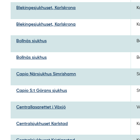
Blekingesjukhuset, Karlskrona
K
Blekingesjukhuset, Karlskrona
K
Bollnäs sjukhus
B
Bollnäs sjukhus
B
Capio Närsjukhus Simrishamn
S
Capio S:t Görans sjukhus
S
Centrallasarettet i Växjö
V
Centralsjukhuset Karlstad
K