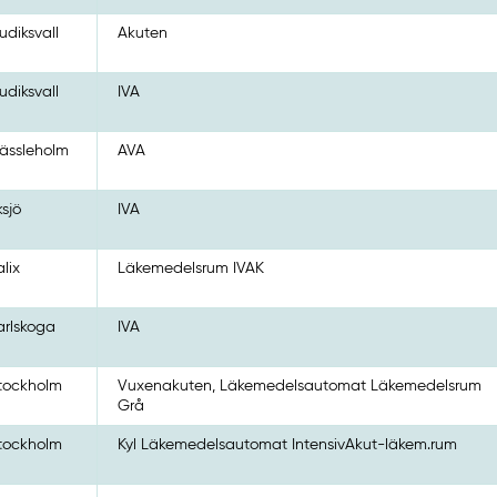
udiksvall
Akuten
udiksvall
IVA
ässleholm
AVA
ksjö
IVA
alix
Läkemedelsrum IVAK
arlskoga
IVA
tockholm
Vuxenakuten, Läkemedelsautomat Läkemedelsrum
Grå
tockholm
Kyl Läkemedelsautomat IntensivAkut-läkem.rum