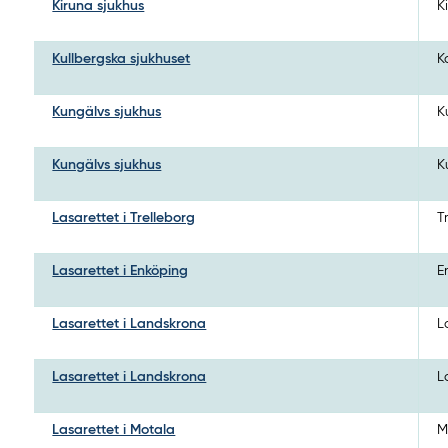
Kiruna sjukhus
K
Kullbergska sjukhuset
K
Kungälvs sjukhus
K
Kungälvs sjukhus
K
Lasarettet i Trelleborg
T
Lasarettet i Enköping
E
Lasarettet i Landskrona
L
Lasarettet i Landskrona
L
Lasarettet i Motala
M