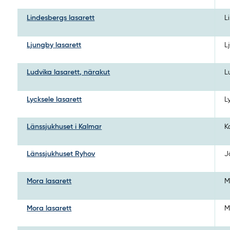
Lindesbergs lasarett
L
Ljungby lasarett
L
Ludvika lasarett, närakut
L
Lycksele lasarett
L
Länssjukhuset i Kalmar
K
Länssjukhuset Ryhov
J
Mora lasarett
M
Mora lasarett
M