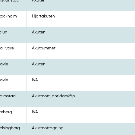
ristianstad
Akuten
tockholm
Hjärtakuten
alun
Akuten
ällivare
Akutrummet
ävle
Akuten
ävle
IVA
almstad
Akutmott, antidotskåp
arberg
IVA
elsingborg
Akutmottagning