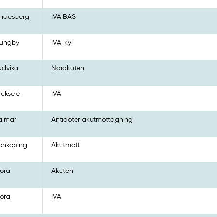
indesberg
IVA BAS
jungby
IVA, kyl
udvika
Närakuten
ycksele
IVA
almar
Antidoter akutmottagning
önköping
Akutmott
ora
Akuten
ora
IVA