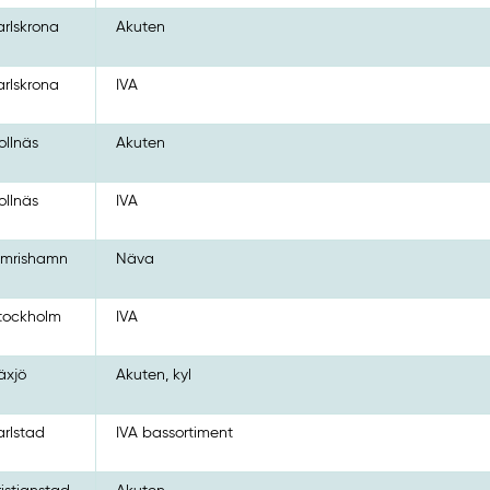
arlskrona
Akuten
arlskrona
IVA
ollnäs
Akuten
ollnäs
IVA
imrishamn
Näva
tockholm
IVA
äxjö
Akuten, kyl
arlstad
IVA bassortiment