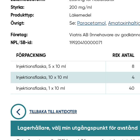
Styrka:
200 mg/ml
Produkttyp:
Läkemedel
Se:
Paracetamol
,
Amatoxinhalt
Övrigt:
Företag:
Viatris AB (Innehavare av godkänna
NPL/SB-id:
19920410000071
FÖRPACKNING
REK ANTAL
Injektionsflaska, 5 x 10 ml
8
Injektionsflaska, 10 x 10 ml
4
Injektionsflaska, 1 x 10 ml
40
TILLBAKA TILL ANTIDOTER
Lagerhållare, välj min utgångspunkt för avstånd