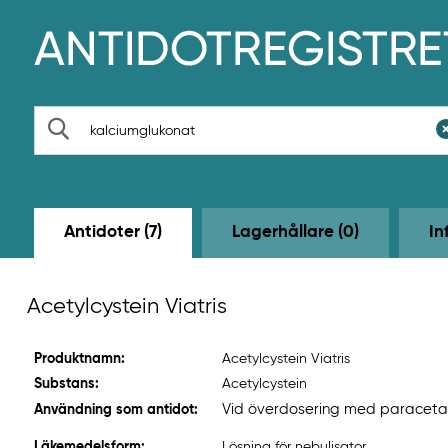
H
o
p
p
a
t
S
i
ö
l
k
l
h
u
v
Antidoter (7)
Lagerhållare (0)
In
u
d
i
n
Acetylcystein Viatris
n
e
h
Produktnamn:
Acetylcystein Viatris
å
l
Substans:
Acetylcystein
l
Vid överdosering med paracetamo
Användning som antidot:
e
t
Läkemedelsform:
Lösning för nebulisator