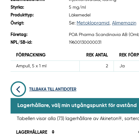
Styrka:
5 mg/ml
Produkttyp:
Läkemedel
Se:
Metoklopramid
,
Alimemazin
Övrigt:
Företag:
POA Pharma Scandinavia AB (Om
NPL/SB-id:
19600130000031
FÖRPACKNING
REK ANTAL
REK FÖR
Ampull, 5 x 1 ml
2
Ja
TILLBAKA TILL ANTIDOTER
Lagerhållare, välj min utgångspunkt för avstånd
Tabellen visar alla (73) lagerhållare av Akineton®, sorter
LAGERHÅLLARE