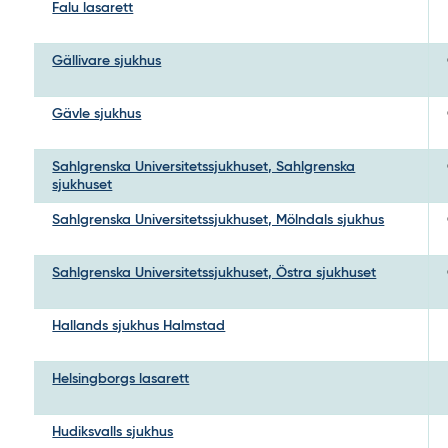
Falu lasarett
Gällivare sjukhus
Gävle sjukhus
Sahlgrenska Universitetssjukhuset, Sahlgrenska
sjukhuset
Sahlgrenska Universitetssjukhuset, Mölndals sjukhus
Sahlgrenska Universitetssjukhuset, Östra sjukhuset
Hallands sjukhus Halmstad
Helsingborgs lasarett
Hudiksvalls sjukhus