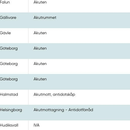
Falun
Akuten
Gällivare
Akutrummet
Gävle
Akuten
Göteborg
Akuten
Göteborg
Akuten
Göteborg
Akuten
Halmstad
Akutmott, antidotskåp
Helsingborg
Akutmottagning - Antidotförråd
Hudiksvall
IVA