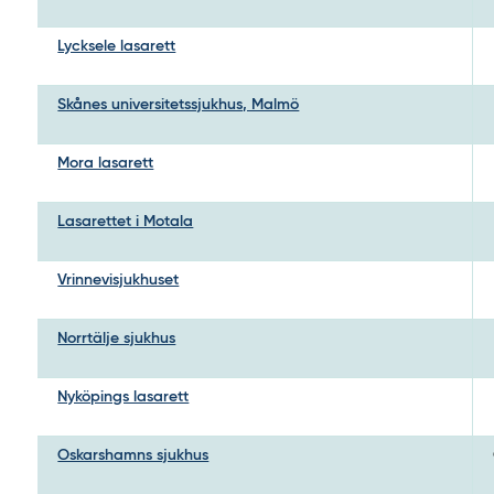
Lycksele lasarett
Skånes universitetssjukhus, Malmö
Mora lasarett
Lasarettet i Motala
Vrinnevisjukhuset
Norrtälje sjukhus
Nyköpings lasarett
Oskarshamns sjukhus