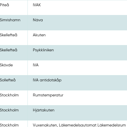
Piteå
IVAK
Simrishamn
Näva
Skellefteå
Akuten
Skellefteå
Psykkliniken
Skövde
IVA
Sollefteå
IVA antidotskåp
Stockholm
Rumstemperatur
Stockholm
Hjärtakuten
Stockholm
Vuxenakuten, Läkemedelsautomat Läkemedelsrum