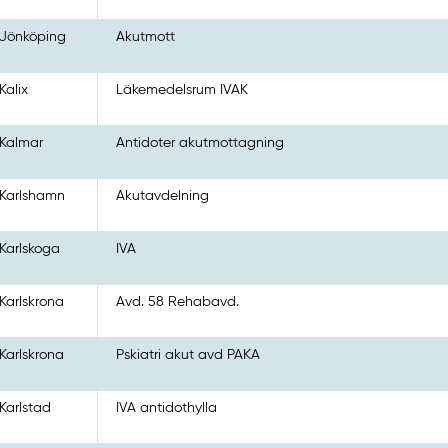
Jönköping
Akutmott
Kalix
Läkemedelsrum IVAK
Kalmar
Antidoter akutmottagning
Karlshamn
Akutavdelning
Karlskoga
IVA
Karlskrona
Avd. 58 Rehabavd.
Karlskrona
Pskiatri akut avd PAKA
Karlstad
IVA antidothylla