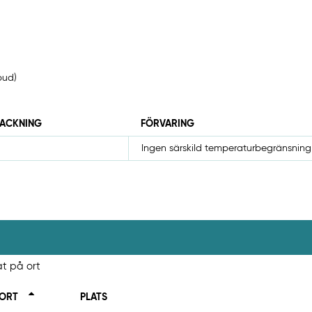
bud)
PACKNING
FÖRVARING
Ingen särskild temperaturbegränsning
at på ort
ORT
PLATS