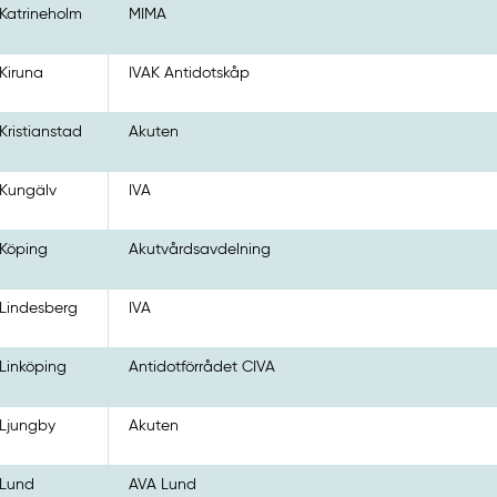
Katrineholm
MIMA
Kiruna
IVAK Antidotskåp
Kristianstad
Akuten
Kungälv
IVA
Köping
Akutvårdsavdelning
Lindesberg
IVA
Linköping
Antidotförrådet CIVA
Ljungby
Akuten
Lund
AVA Lund