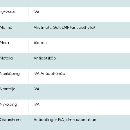
Lycksele
IVA
Malmö
Akutmott. Gult LMF (antidothylla)
Mora
Akuten
Motala
Antidotskåp
Norrköping
IVA Antidotförråd
Norrtälje
IVA
Nyköping
IVA
Oskarshamn
Antidotlager IVA, i lm-automatrum