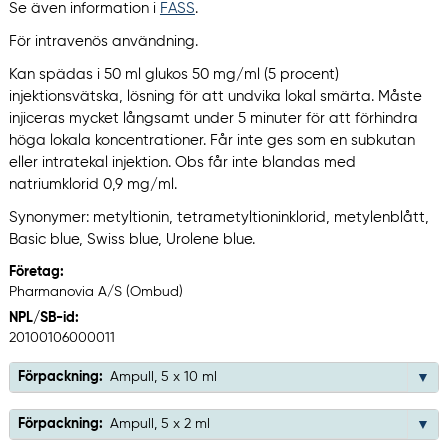
Se även information i
FASS
.
För intravenös användning.
Kan spädas i 50 ml glukos 50 mg/ml (5 procent)
injektionsvätska, lösning för att undvika lokal smärta. Måste
injiceras mycket långsamt under 5 minuter för att förhindra
höga lokala koncentrationer. Får inte ges som en subkutan
eller intratekal injektion. Obs får inte blandas med
natriumklorid 0,9 mg/ml.
Synonymer: metyltionin, tetrametyltioninklorid, metylenblått,
Basic blue, Swiss blue, Urolene blue.
Företag:
Pharmanovia A/S (Ombud)
NPL/SB-id:
20100106000011
Förpackning:
Ampull, 5 x 10 ml
Förpackning:
Ampull, 5 x 2 ml