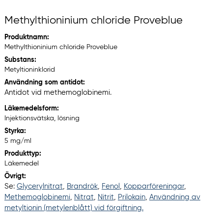
Methylthioninium chloride Proveblue
Produktnamn:
Methylthioninium chloride Proveblue
Substans:
Metyltioninklorid
Användning som antidot:
Antidot vid methemoglobinemi.
Läkemedelsform:
Injektionsvätska, lösning
Styrka:
5 mg/ml
Produkttyp:
Läkemedel
Övrigt:
Se:
Glycerylnitrat
,
Brandrök
,
Fenol
,
Kopparföreningar
,
Methemoglobinemi
,
Nitrat
,
Nitrit
,
Prilokain
,
Användning av
metyltionin (metylenblått) vid förgiftning.