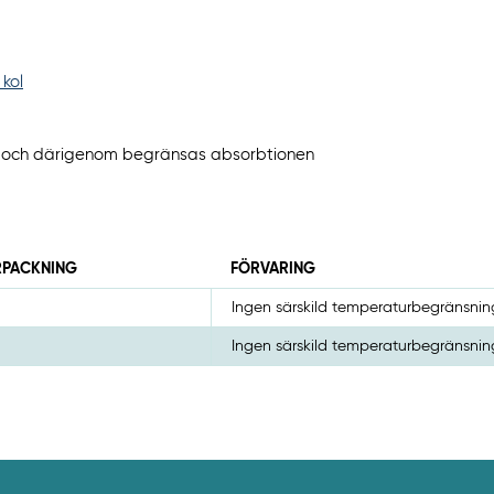
 kol
l kol och därigenom begränsas absorbtionen
RPACKNING
FÖRVARING
Ingen särskild temperaturbegränsnin
Ingen särskild temperaturbegränsnin