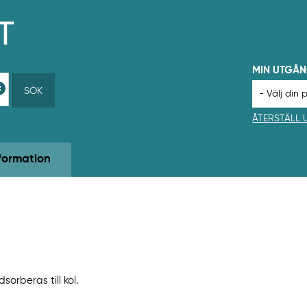
MIN UTGÅ
SÖK
ÅTERSTÄLL
formation
orberas till kol.