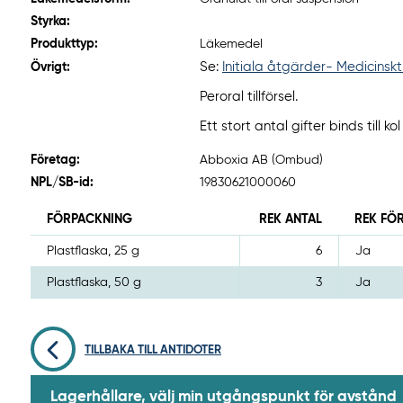
Styrka:
Produkttyp:
Läkemedel
Se:
Initiala åtgärder- Medicinskt
Övrigt:
Peroral tillförsel.
Ett stort antal gifter binds til
Företag:
Abboxia AB (Ombud)
NPL/SB-id:
19830621000060
FÖRPACKNING
REK ANTAL
REK FÖ
Plastflaska, 25 g
6
Ja
Plastflaska, 50 g
3
Ja
TILLBAKA TILL ANTIDOTER
Lagerhållare, välj min utgångspunkt för avstånd