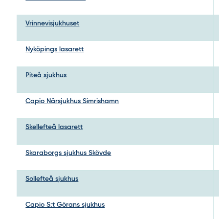
Vrinnevisjukhuset
Nyköpings lasarett
Piteå sjukhus
Capio Närsjukhus Simrishamn
Skellefteå lasarett
Skaraborgs sjukhus Skövde
Sollefteå sjukhus
Capio S:t Görans sjukhus