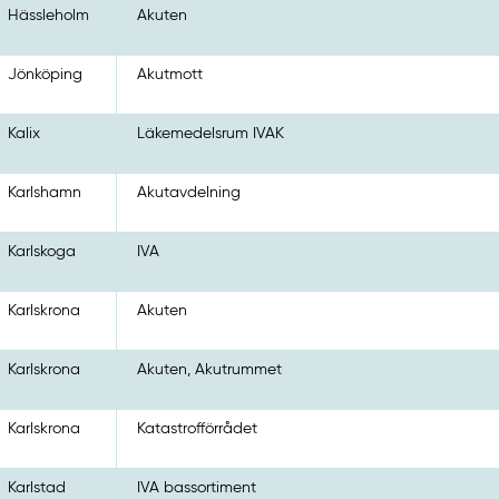
Hässleholm
Akuten
Jönköping
Akutmott
Kalix
Läkemedelsrum IVAK
Karlshamn
Akutavdelning
Karlskoga
IVA
Karlskrona
Akuten
Karlskrona
Akuten, Akutrummet
Karlskrona
Katastrofförrådet
Karlstad
IVA bassortiment