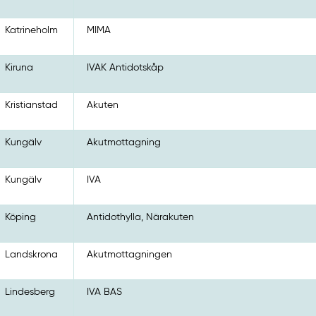
Katrineholm
MIMA
Kiruna
IVAK Antidotskåp
Kristianstad
Akuten
Kungälv
Akutmottagning
Kungälv
IVA
Köping
Antidothylla, Närakuten
Landskrona
Akutmottagningen
Lindesberg
IVA BAS