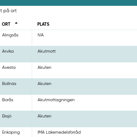
at på ort
ORT
PLATS
Alingsås
IVA
Arvika
Akutmott
Avesta
Akuten
Bollnäs
Akuten
Borås
Akutmottagningen
Eksjö
Akuten
Enköping
IMA Läkemedelsförråd