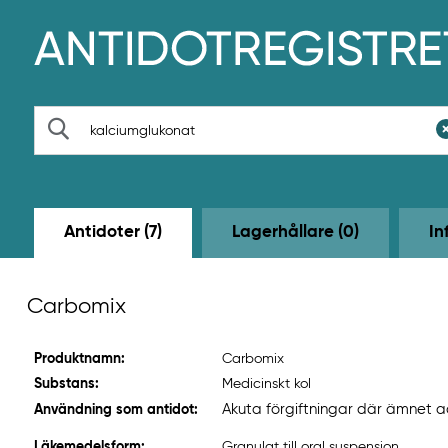
H
o
p
p
a
t
S
i
ö
l
k
l
h
u
v
Antidoter (7)
Lagerhållare (0)
In
u
d
i
n
Carbomix
n
e
h
Produktnamn:
Carbomix
å
l
Substans:
Medicinskt kol
l
Akuta förgiftningar där ämnet ads
Användning som antidot:
e
t
Läkemedelsform:
Granulat till oral suspension