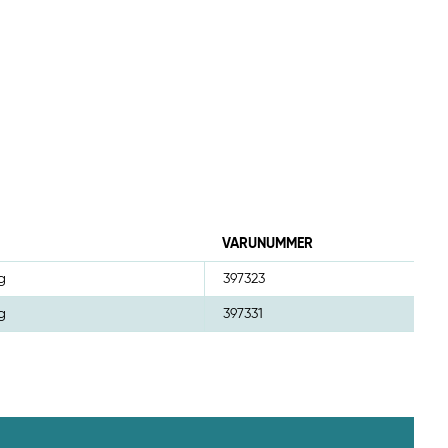
VARUNUMMER
g
397323
g
397331