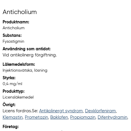
Anticholium
Produktnamn:
Anticholium
Substans:
Fysostigmin
Användning som antidot:
Vid antikolinerg förgiftning.
Läkemedelsform:
Injektionsvätska, lösning
Styrka:
0,4 mg/ml
Produkttyp:
Licensläkemedel
Övrigt:
Licens fordras.Se:
Antikolinergt syndrom
,
Dexklorfeniram
,
Klemastin
,
Prometazin
,
Baklofen
,
Propiomazin
,
Difenhydramin
,
Företag: