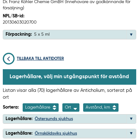
Dr. Franz Köhler Chemie GmBH (Innehavare av godkännande för
försäljning)
NPL/SB-id:
20130603020700
Förpackning:
5 x 5 ml
TILLBAKA TILL ANTIDOTER
Lagerhållare, välj min utgångspunkt för avstånd
Listan visar alla (70) lagerhållare av Anticholium, sorterat på
ort
Sortera:
Lagerhållare
Ort
Avstånd, km
Lagerhållare:
Östersunds sjukhus
Lagerhållare:
Örnsköldsviks sjukhus