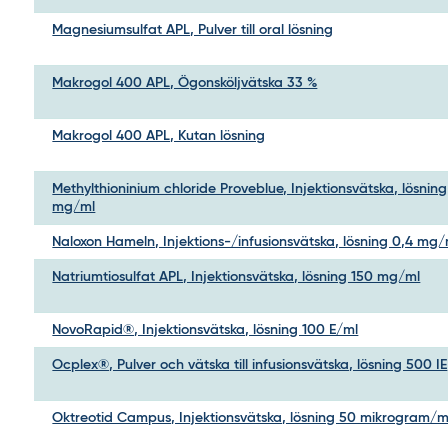
Magnesiumsulfat APL, Pulver till oral lösning
Makrogol 400 APL, Ögonsköljvätska 33 %
Makrogol 400 APL, Kutan lösning
Methylthioninium chloride Proveblue, Injektionsvätska, lösning
mg/ml
Naloxon Hameln, Injektions-/infusionsvätska, lösning 0,4 mg/
Natriumtiosulfat APL, Injektionsvätska, lösning 150 mg/ml
NovoRapid®, Injektionsvätska, lösning 100 E/ml
Ocplex®, Pulver och vätska till infusionsvätska, lösning 500 IE
Oktreotid Campus, Injektionsvätska, lösning 50 mikrogram/m