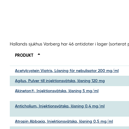
Hallands sjukhus Varberg har 46 antidoter i lager (sortera
PRODUKT
Acetylcystein Viatris, Lösning för nebulisator 200 mg/ml
Agilus, Pulver till injektionsvätska, lösning 120 mg
Akineton®, Injektionsvätska, lösning 5 mg/ml
Anticholium, Injektionsvätska, lösning 0,4 mg/ml
Atropin Abboxia, Injektionsvätska, lösning 0,5 mg/ml