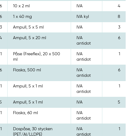
6
10 x 2 ml
IVA
4
6
1 x 40 mg
IVA kyl
8
3
Ampull, 5 x 5 ml
IVA
3
4
Ampull, 5 x 20 ml
IVA
6
antidot
1
Påse (Freeflex), 20 x 500
IVA
1
ml
antidot
6
Flaska, 500 ml
IVA
6
antidot
1
Ampull, 5 x 1 ml
IVA
1
antidot
5
Ampull, 5 x 1 ml
IVA
5
1
Flaska, 60 ml
IVA
antidot
1
Dospåse, 30 stycken
IVA
1
(PET/Al/LLDPE)
antidot