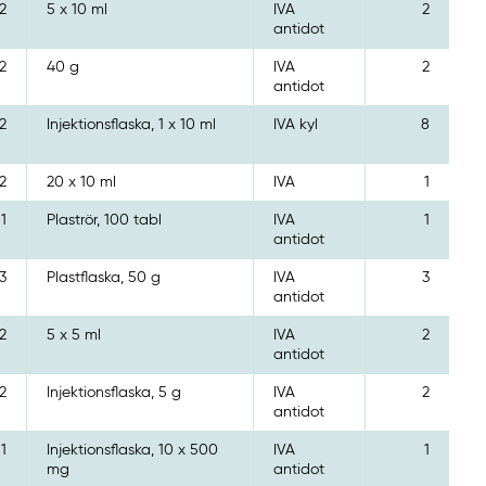
2
5 x 10 ml
IVA
2
antidot
2
40 g
IVA
2
antidot
2
Injektionsflaska, 1 x 10 ml
IVA kyl
8
2
20 x 10 ml
IVA
1
1
Plaströr, 100 tabl
IVA
1
antidot
3
Plastflaska, 50 g
IVA
3
antidot
2
5 x 5 ml
IVA
2
antidot
2
Injektionsflaska, 5 g
IVA
2
antidot
1
Injektionsflaska, 10 x 500
IVA
1
mg
antidot