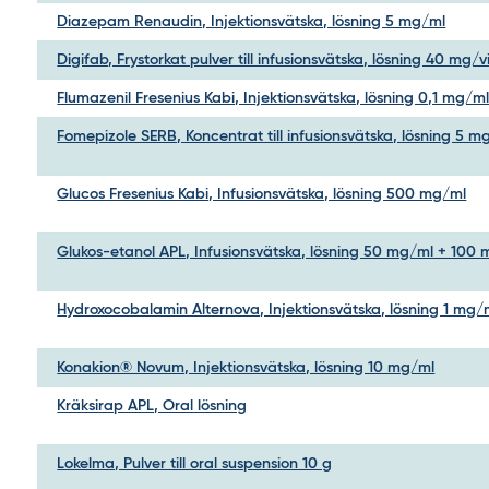
Diazepam Renaudin, Injektionsvätska, lösning 5 mg/ml
Digifab, Frystorkat pulver till infusionsvätska, lösning 40 mg/v
Flumazenil Fresenius Kabi, Injektionsvätska, lösning 0,1 mg/m
Fomepizole SERB, Koncentrat till infusionsvätska, lösning 5 m
Glucos Fresenius Kabi, Infusionsvätska, lösning 500 mg/ml
Glukos-etanol APL, Infusionsvätska, lösning 50 mg/ml + 100
Hydroxocobalamin Alternova, Injektionsvätska, lösning 1 mg/
Konakion® Novum, Injektionsvätska, lösning 10 mg/ml
Kräksirap APL, Oral lösning
Lokelma, Pulver till oral suspension 10 g