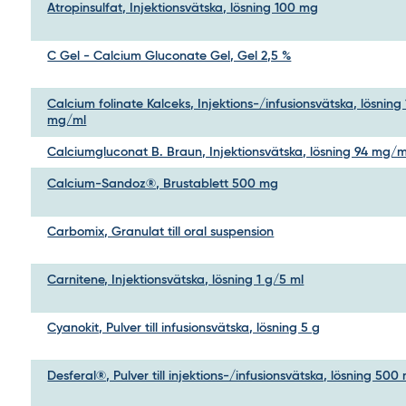
Atropinsulfat, Injektionsvätska, lösning 100 mg
C Gel - Calcium Gluconate Gel, Gel 2,5 %
Calcium folinate Kalceks, Injektions-/infusionsvätska, lösning
mg/ml
Calciumgluconat B. Braun, Injektionsvätska, lösning 94 mg/m
Calcium-Sandoz®, Brustablett 500 mg
Carbomix, Granulat till oral suspension
Carnitene, Injektionsvätska, lösning 1 g/5 ml
Cyanokit, Pulver till infusionsvätska, lösning 5 g
Desferal®, Pulver till injektions-/infusionsvätska, lösning 500