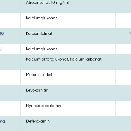
Atropinsulfat 10 mg/ml
Kalciumglukonat
 10
Kalciumfolinat
1
l
Kalciumglukonat
Kalciumlaktatglukonat, kalciumkarbonat
Medicinskt kol
Levokarnitin
Hydroxokobalamin
 mg
Deferoxamin