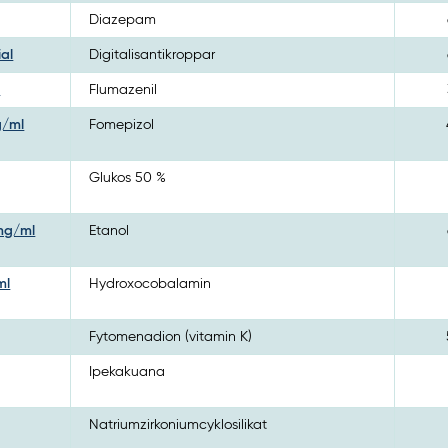
Diazepam
ial
Digitalisantikroppar
l
Flumazenil
g/ml
Fomepizol
Glukos 50 %
 mg/ml
Etanol
ml
Hydroxocobalamin
Fytomenadion (vitamin K)
Ipekakuana
Natriumzirkoniumcyklosilikat