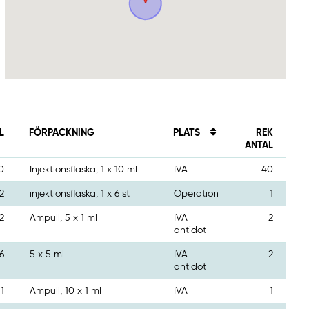
L
FÖRPACKNING
PLATS
REK
ANTAL
0
Injektionsflaska, 1 x 10 ml
IVA
40
2
injektionsflaska, 1 x 6 st
Operation
1
2
Ampull, 5 x 1 ml
IVA
2
antidot
6
5 x 5 ml
IVA
2
antidot
1
Ampull, 10 x 1 ml
IVA
1