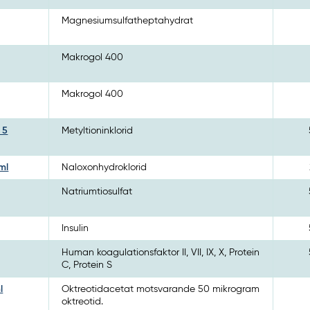
Magnesiumsulfatheptahydrat
Makrogol 400
Makrogol 400
 5
Metyltioninklorid
ml
Naloxonhydroklorid
Natriumtiosulfat
Insulin
Human koagulationsfaktor II, VII, IX, X, Protein
C, Protein S
l
Oktreotidacetat motsvarande 50 mikrogram
oktreotid.