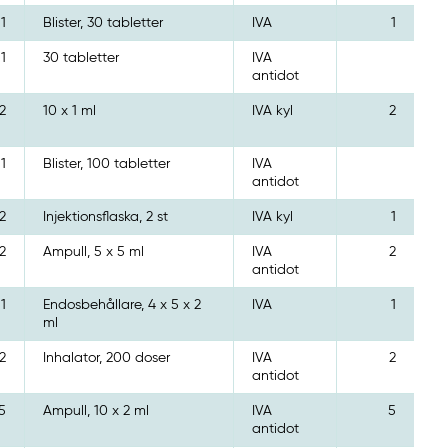
1
Blister, 30 tabletter
IVA
1
1
30 tabletter
IVA
antidot
2
10 x 1 ml
IVA kyl
2
1
Blister, 100 tabletter
IVA
antidot
2
Injektionsflaska, 2 st
IVA kyl
1
2
Ampull, 5 x 5 ml
IVA
2
antidot
1
Endosbehållare, 4 x 5 x 2
IVA
1
ml
2
Inhalator, 200 doser
IVA
2
antidot
5
Ampull, 10 x 2 ml
IVA
5
antidot