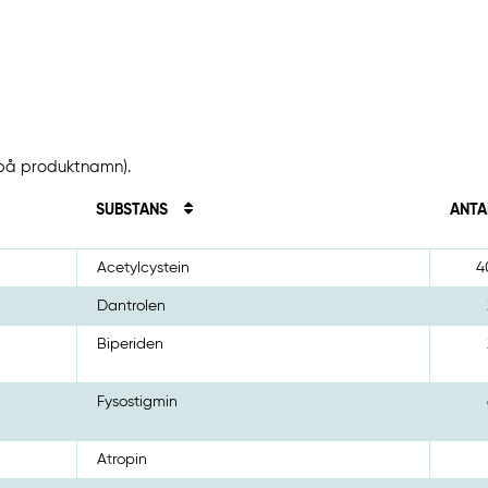
t på produktnamn).
SUBSTANS
ANTA
Acetylcystein
4
Dantrolen
Biperiden
Fysostigmin
Atropin