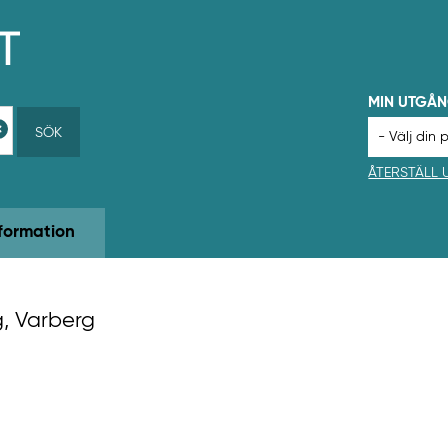
MIN UTGÅ
SÖK
ÅTERSTÄLL
formation
g, Varberg