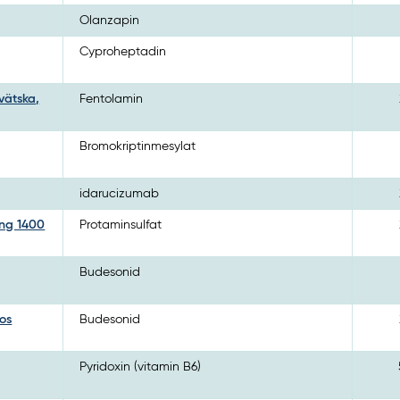
Olanzapin
Cyproheptadin
vätska,
Fentolamin
Bromokriptinmesylat
idarucizumab
ing 1400
Protaminsulfat
Budesonid
os
Budesonid
Pyridoxin (vitamin B6)