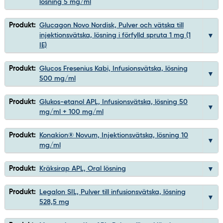
lösning 5 mg/ml
Produkt:
Glucagon Novo Nordisk, Pulver och vätska till
injektionsvätska, lösning i förfylld spruta 1 mg (1
IE)
Produkt:
Glucos Fresenius Kabi, Infusionsvätska, lösning
500 mg/ml
Produkt:
Glukos-etanol APL, Infusionsvätska, lösning 50
mg/ml + 100 mg/ml
Produkt:
Konakion® Novum, Injektionsvätska, lösning 10
mg/ml
Produkt:
Kräksirap APL, Oral lösning
Produkt:
Legalon SIL, Pulver till infusionsvätska, lösning
528,5 mg