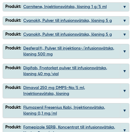
Produkt:
Carnitene, Injektionsvätska, lösning 1 g/5 ml
Produkt:
Cyanokit, Pulver till infusionsvätska, lösning 5 g
Produkt:
Cyanokit, Pulver till infusionsvätska, lösning 5 g
Produkt:
Desferal®, Pulver till injektions-/infusionsvätska,
lösning 500 mg
Produkt:
Digifab, Frystorkat pulver till infusionsvätska,
lösning 40 mg/vial
Produkt:
Dimaval 250 mg DMPS-Na/5 ml,
Injektionsvätska, lösning
Produkt:
Flumazenil Fresenius Kabi, Injektionsvätska,
lösning 0,1 mg/ml
Produkt:
Fomepizole SERB, Koncentrat till infusionsvätska,