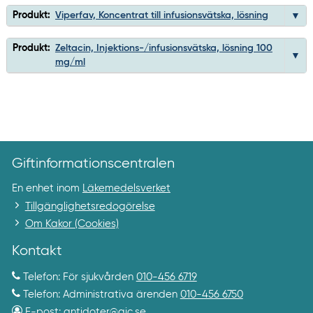
Produkt:
Viperfav, Koncentrat till infusionsvätska, lösning
Produkt:
Zeltacin, Injektions-/infusionsvätska, lösning 100
mg/ml
Giftinformationscentralen
En enhet inom
Läkemedelsverket
Tillgänglighetsredogörelse
Om Kakor (Cookies)
Kontakt
Telefon: För sjukvården
010-456 6719
Telefon: Administrativa ärenden
010-456 6750
E-post:
antidoter@gic.se