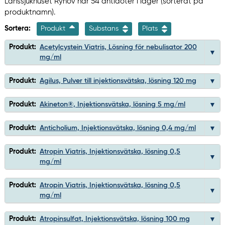
Länssjukhuset Ryhov har 54 antidoter i lager (sorterat på
produktnamn).
Sortera:
Produkt
Substans
Plats
Produkt:
Acetylcystein Viatris, Lösning för nebulisator 200
mg/ml
Produkt:
Agilus, Pulver till injektionsvätska, lösning 120 mg
Produkt:
Akineton®, Injektionsvätska, lösning 5 mg/ml
Produkt:
Anticholium, Injektionsvätska, lösning 0,4 mg/ml
Produkt:
Atropin Viatris, Injektionsvätska, lösning 0,5
mg/ml
Produkt:
Atropin Viatris, Injektionsvätska, lösning 0,5
mg/ml
Produkt:
Atropinsulfat, Injektionsvätska, lösning 100 mg