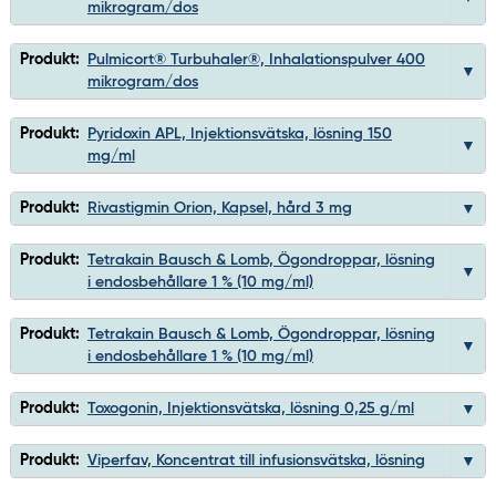
mikrogram/dos
Produkt:
Pulmicort® Turbuhaler®, Inhalationspulver 400
mikrogram/dos
Produkt:
Pyridoxin APL, Injektionsvätska, lösning 150
mg/ml
Produkt:
Rivastigmin Orion, Kapsel, hård 3 mg
Produkt:
Tetrakain Bausch & Lomb, Ögondroppar, lösning
i endosbehållare 1 % (10 mg/ml)
Produkt:
Tetrakain Bausch & Lomb, Ögondroppar, lösning
i endosbehållare 1 % (10 mg/ml)
Produkt:
Toxogonin, Injektionsvätska, lösning 0,25 g/ml
Produkt:
Viperfav, Koncentrat till infusionsvätska, lösning