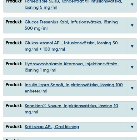
Produkt:
Fomepizole SERB, Koncentrat till infusionsvätska,
lösning 5 mg/ml
Produkt:
Glucos Fresenius Kabi, Infusionsvätska, lösning
500 mg/ml
Produkt:
Glukos-etanol APL, Infusionsvätska, lösning 50
mg/ml + 100 mg/ml
Produkt:
Hydroxocobalamin Alternova, Injektionsvätska,
lösning 1 mg/ml
Produkt:
Insulin lispro Sanofi, Injektionsvätska, lösning 100
enheter/ml
Produkt:
Konakion® Novum, Injektionsvätska, lösning 10
mg/ml
Produkt:
Kräksirap APL, Oral lösning