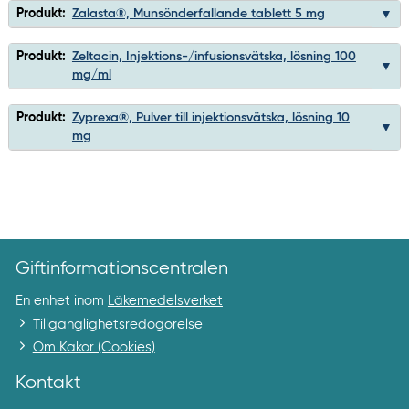
Produkt:
Zalasta®, Munsönderfallande tablett 5 mg
Produkt:
Zeltacin, Injektions-/infusionsvätska, lösning 100
mg/ml
Produkt:
Zyprexa®, Pulver till injektionsvätska, lösning 10
mg
Giftinformationscentralen
En enhet inom
Läkemedelsverket
Tillgänglighetsredogörelse
Om Kakor (Cookies)
Kontakt