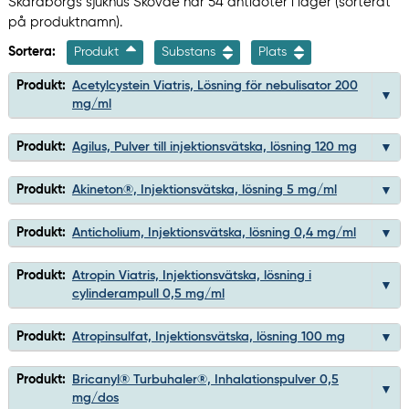
Skaraborgs sjukhus Skövde har 54 antidoter i lager (sorterat
på produktnamn).
Sortera:
Produkt
Substans
Plats
Produkt:
Acetylcystein Viatris, Lösning för nebulisator 200
mg/ml
Produkt:
Agilus, Pulver till injektionsvätska, lösning 120 mg
Produkt:
Akineton®, Injektionsvätska, lösning 5 mg/ml
Produkt:
Anticholium, Injektionsvätska, lösning 0,4 mg/ml
Produkt:
Atropin Viatris, Injektionsvätska, lösning i
cylinderampull 0,5 mg/ml
Produkt:
Atropinsulfat, Injektionsvätska, lösning 100 mg
Produkt:
Bricanyl® Turbuhaler®, Inhalationspulver 0,5
mg/dos