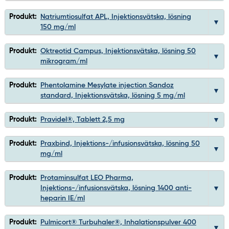
Produkt:
Natriumtiosulfat APL, Injektionsvätska, lösning
150 mg/ml
Produkt:
Oktreotid Campus, Injektionsvätska, lösning 50
mikrogram/ml
Produkt:
Phentolamine Mesylate injection Sandoz
standard, Injektionsvätska, lösning 5 mg/ml
Produkt:
Pravidel®, Tablett 2,5 mg
Produkt:
Praxbind, Injektions-/infusionsvätska, lösning 50
mg/ml
Produkt:
Protaminsulfat LEO Pharma,
Injektions-/infusionsvätska, lösning 1400 anti-
heparin IE/ml
Produkt:
Pulmicort® Turbuhaler®, Inhalationspulver 400