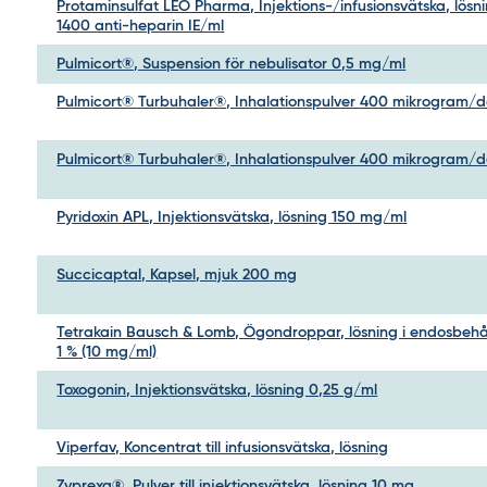
Protaminsulfat LEO Pharma, Injektions-/infusionsvätska, lösn
1400 anti-heparin IE/ml
Pulmicort®, Suspension för nebulisator 0,5 mg/ml
Pulmicort® Turbuhaler®, Inhalationspulver 400 mikrogram/d
Pulmicort® Turbuhaler®, Inhalationspulver 400 mikrogram/d
Pyridoxin APL, Injektionsvätska, lösning 150 mg/ml
Succicaptal, Kapsel, mjuk 200 mg
Tetrakain Bausch & Lomb, Ögondroppar, lösning i endosbehå
1 % (10 mg/ml)
Toxogonin, Injektionsvätska, lösning 0,25 g/ml
Viperfav, Koncentrat till infusionsvätska, lösning
Zyprexa®, Pulver till injektionsvätska, lösning 10 mg