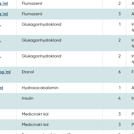
mg/ml
Flumazenil
2
A
mg/ml
Flumazenil
3
A
,
Glukagonhydroklorid
1
I
s
,
Glukagonhydroklorid
2
I
s
,
Glukagonhydroklorid
2
I
s
 mg/ml
Etanol
6
F
ml
Hydroxocobalamin
1
A
Insulin
4
I
Medicinskt kol
3
P
Medicinskt kol
3
P