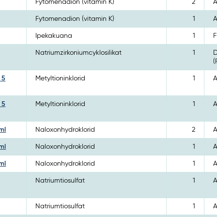
Fytomenadion (vitamin K)
2
A
Fytomenadion (vitamin K)
1
A
Ipekakuana
1
F
Natriumzirkoniumcyklosilikat
1
D
(
 5
Metyltioninklorid
1
A
 5
Metyltioninklorid
1
A
ml
Naloxonhydroklorid
2
A
ml
Naloxonhydroklorid
1
A
ml
Naloxonhydroklorid
1
A
Natriumtiosulfat
1
A
Natriumtiosulfat
1
A