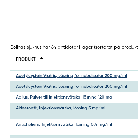
Bollnäs sjukhus har 64 antidoter i lager (sorterat på produk
PRODUKT
Acetylcystein Viatris, Lösning för nebulisator 200 mg/ml
Acetylcystein Viatris, Lösning för nebulisator 200 mg/ml
Agilus, Pulver till injektionsvätska, lösning 120 mg
Akineton®, Injektionsvätska, lösning 5 mg/ml
Anticholium, Injektionsvätska, lösning 0,4 mg/ml