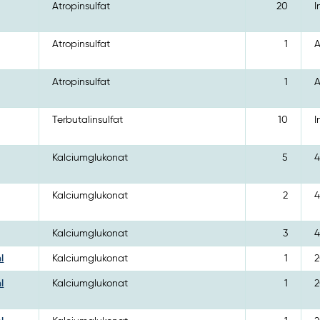
Atropinsulfat
20
I
Atropinsulfat
1
A
Atropinsulfat
1
A
Terbutalinsulfat
10
I
Kalciumglukonat
5
4
Kalciumglukonat
2
4
Kalciumglukonat
3
4
l
Kalciumglukonat
1
2
l
Kalciumglukonat
1
2