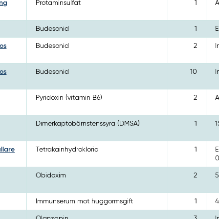
ing
Protaminsulfat
1
A
Budesonid
1
E
os
Budesonid
2
I
os
Budesonid
10
I
Pyridoxin (vitamin B6)
2
A
Dimerkaptobärnstenssyra (DMSA)
1
1
llare
Tetrakainhydroklorid
1
E
0
Obidoxim
2
5
Immunserum mot huggormsgift
1
4
Olanzapin
3
I