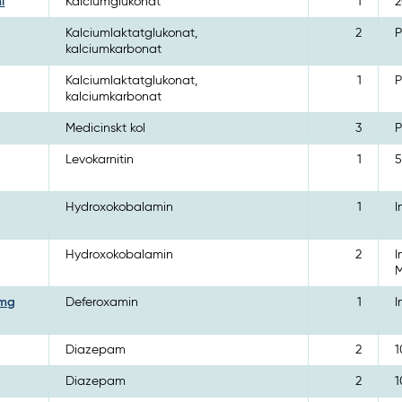
l
Kalciumglukonat
1
2
Kalciumlaktatglukonat,
2
P
kalciumkarbonat
Kalciumlaktatglukonat,
1
P
kalciumkarbonat
Medicinskt kol
3
P
Levokarnitin
1
5
Hydroxokobalamin
1
I
Hydroxokobalamin
2
I
M
 mg
Deferoxamin
1
I
Diazepam
2
1
Diazepam
2
1