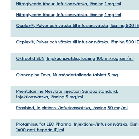
Nitroglycerin Abcur, Infusionsvätska, lösning 1 mg/ml
Nitroglycerin Abcur, Infusionsvätska, lösning 1 mg/ml
Ocplex®, Pulver och vätska till infusionsvätska, lösning 500 IE
Ocplex®, Pulver och vätska till infusionsvätska, lösning 500 IE
Oktreotid SUN, Injektionsvätska, lösning 100 mikrogram/ml
Olanzapine Teva, Munsönderfallande tablett 5 mg
Phentolamine Mesylate injection Sandoz standard,
Injektionsvätska, lösning 5 mg/ml
Praxbind, Injektions-/infusionsvätska, lösning 50 mg/ml
Protaminsulfat LEO Pharma, Injektions-/infusionsvätska, lösn
1400 anti-heparin IE/ml