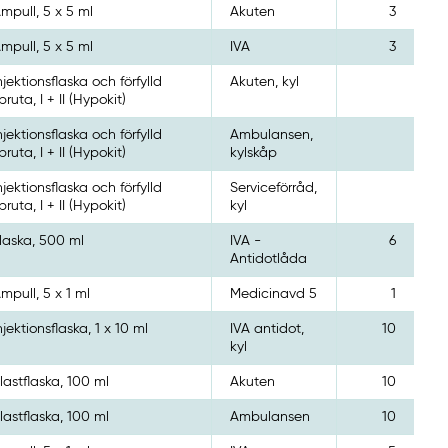
mpull, 5 x 5 ml
Akuten
3
mpull, 5 x 5 ml
IVA
3
njektionsflaska och förfylld
Akuten, kyl
pruta, I + II (Hypokit)
njektionsflaska och förfylld
Ambulansen,
pruta, I + II (Hypokit)
kylskåp
njektionsflaska och förfylld
Serviceförråd,
pruta, I + II (Hypokit)
kyl
laska, 500 ml
IVA -
6
Antidotlåda
mpull, 5 x 1 ml
Medicinavd 5
1
njektionsflaska, 1 x 10 ml
IVA antidot,
10
kyl
lastflaska, 100 ml
Akuten
10
lastflaska, 100 ml
Ambulansen
10