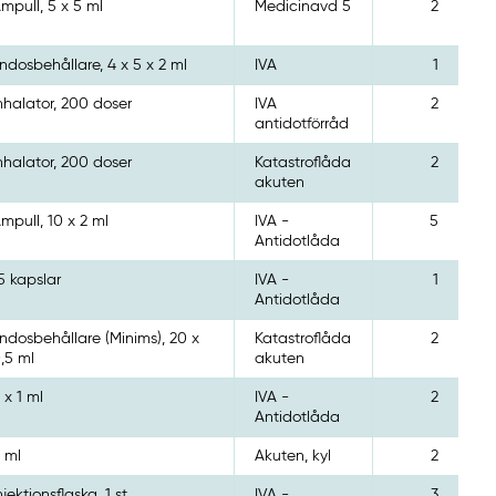
mpull, 5 x 5 ml
Medicinavd 5
2
ndosbehållare, 4 x 5 x 2 ml
IVA
1
nhalator, 200 doser
IVA
2
antidotförråd
nhalator, 200 doser
Katastroflåda
2
akuten
mpull, 10 x 2 ml
IVA -
5
Antidotlåda
5 kapslar
IVA -
1
Antidotlåda
ndosbehållare (Minims), 20 x
Katastroflåda
2
,5 ml
akuten
 x 1 ml
IVA -
2
Antidotlåda
 ml
Akuten, kyl
2
njektionsflaska, 1 st
IVA -
3