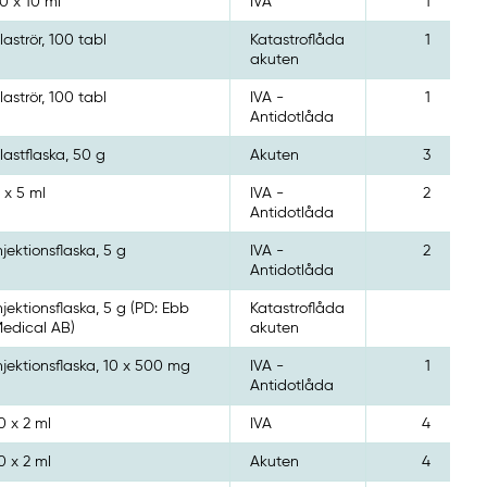
0 x 10 ml
IVA
1
laströr, 100 tabl
Katastroflåda
1
akuten
laströr, 100 tabl
IVA -
1
Antidotlåda
lastflaska, 50 g
Akuten
3
 x 5 ml
IVA -
2
Antidotlåda
njektionsflaska, 5 g
IVA -
2
Antidotlåda
njektionsflaska, 5 g (PD: Ebb
Katastroflåda
edical AB)
akuten
njektionsflaska, 10 x 500 mg
IVA -
1
Antidotlåda
0 x 2 ml
IVA
4
0 x 2 ml
Akuten
4