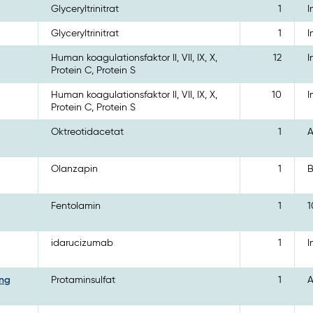
Glyceryltrinitrat
1
I
Glyceryltrinitrat
1
I
Human koagulationsfaktor II, VII, IX, X,
12
I
Protein C, Protein S
Human koagulationsfaktor II, VII, IX, X,
10
I
Protein C, Protein S
Oktreotidacetat
1
A
Olanzapin
1
B
Fentolamin
1
1
idarucizumab
1
I
ing
Protaminsulfat
1
A