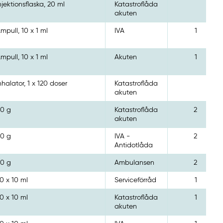
njektionsflaska, 20 ml
Katastroflåda
akuten
mpull, 10 x 1 ml
IVA
1
mpull, 10 x 1 ml
Akuten
1
nhalator, 1 x 120 doser
Katastroflåda
akuten
0 g
Katastroflåda
2
akuten
0 g
IVA -
2
Antidotlåda
0 g
Ambulansen
2
0 x 10 ml
Serviceförråd
1
0 x 10 ml
Katastroflåda
1
akuten