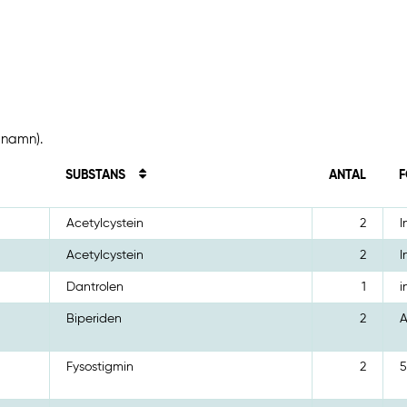
tnamn).
SUBSTANS
ANTAL
F
Acetylcystein
2
I
Acetylcystein
2
I
Dantrolen
1
i
Biperiden
2
A
Fysostigmin
2
5