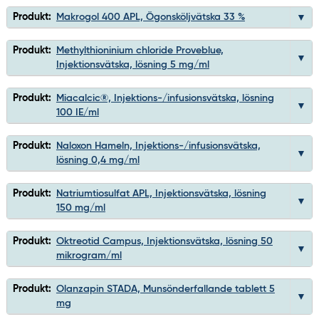
Produkt:
Makrogol 400 APL, Ögonsköljvätska 33 %
Produkt:
Methylthioninium chloride Proveblue,
Injektionsvätska, lösning 5 mg/ml
Produkt:
Miacalcic®, Injektions-/infusionsvätska, lösning
100 IE/ml
Produkt:
Naloxon Hameln, Injektions-/infusionsvätska,
lösning 0,4 mg/ml
Produkt:
Natriumtiosulfat APL, Injektionsvätska, lösning
150 mg/ml
Produkt:
Oktreotid Campus, Injektionsvätska, lösning 50
mikrogram/ml
Produkt:
Olanzapin STADA, Munsönderfallande tablett 5
mg