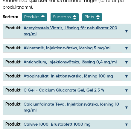
Akademiska sjukhuset har 43 antidoter i lager (sorterat på
produktnamn).
Sortera:
Produkt
Substans
Plats
Produkt:
Acetylcystein Viatris, Lösning för nebulisator 200
mg/ml
Produkt:
Akineton®, Injektionsvätska, lösning 5 mg/ml
Produkt:
Anticholium, Injektionsvätska, lösning 0,4 mg/ml
Produkt:
Atropinsulfat, Injektionsvätska, lösning 100 mg
Produkt:
C Gel - Calcium Gluconate Gel, Gel 2,5 %
Produkt:
Calciumfolinate Teva, Injektionsvätska, lösning 10
mg/ml
Produkt:
Calvive 1000, Brustablett 1000 mg