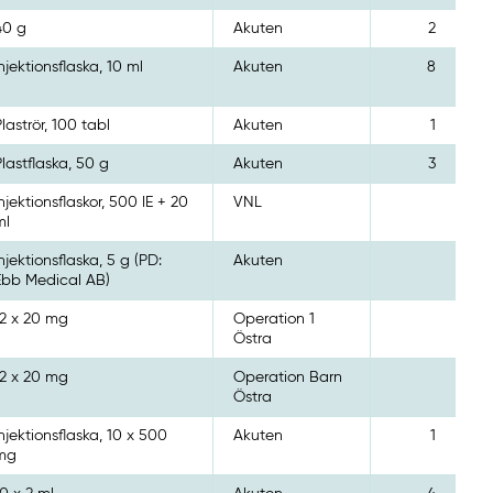
40 g
Akuten
2
Injektionsflaska, 10 ml
Akuten
8
Plaströr, 100 tabl
Akuten
1
Plastflaska, 50 g
Akuten
3
Injektionsflaskor, 500 IE + 20
VNL
ml
Injektionsflaska, 5 g (PD:
Akuten
Ebb Medical AB)
12 x 20 mg
Operation 1
Östra
12 x 20 mg
Operation Barn
Östra
Injektionsflaska, 10 x 500
Akuten
1
mg