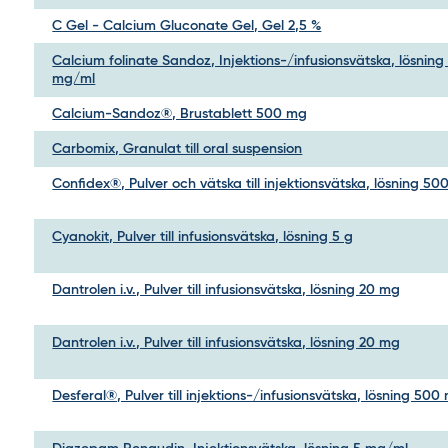
C Gel - Calcium Gluconate Gel, Gel 2,5 %
Calcium folinate Sandoz, Injektions-/infusionsvätska, lösning
mg/ml
Calcium-Sandoz®, Brustablett 500 mg
Carbomix, Granulat till oral suspension
Confidex®, Pulver och vätska till injektionsvätska, lösning 500
Cyanokit, Pulver till infusionsvätska, lösning 5 g
Dantrolen i.v., Pulver till infusionsvätska, lösning 20 mg
Dantrolen i.v., Pulver till infusionsvätska, lösning 20 mg
Desferal®, Pulver till injektions-/infusionsvätska, lösning 500