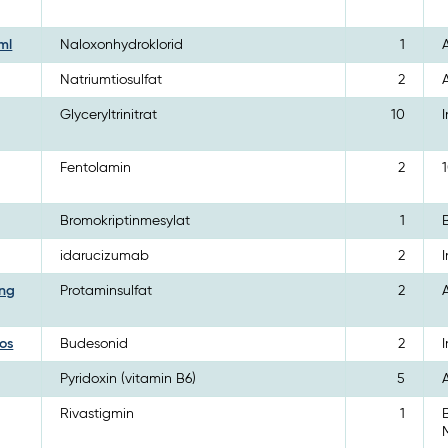
ml
Naloxonhydroklorid
1
Natriumtiosulfat
2
Glyceryltrinitrat
10
Fentolamin
2
Bromokriptinmesylat
1
idarucizumab
2
ing
Protaminsulfat
2
os
Budesonid
2
Pyridoxin (vitamin B6)
5
Rivastigmin
1