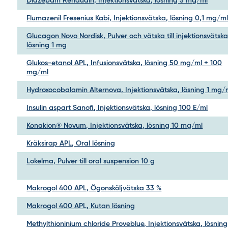
Diazepam Renaudin, Injektionsvätska, lösning 5 mg/ml
Flumazenil Fresenius Kabi, Injektionsvätska, lösning 0,1 mg/m
Glucagon Novo Nordisk, Pulver och vätska till injektionsvätska
lösning 1 mg
Glukos-etanol APL, Infusionsvätska, lösning 50 mg/ml + 100
mg/ml
Hydroxocobalamin Alternova, Injektionsvätska, lösning 1 mg/
Insulin aspart Sanofi, Injektionsvätska, lösning 100 E/ml
Konakion® Novum, Injektionsvätska, lösning 10 mg/ml
Kräksirap APL, Oral lösning
Lokelma, Pulver till oral suspension 10 g
Makrogol 400 APL, Ögonsköljvätska 33 %
Makrogol 400 APL, Kutan lösning
Methylthioninium chloride Proveblue, Injektionsvätska, lösning