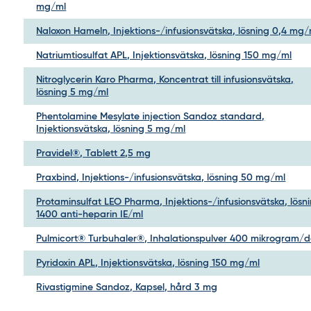
mg/ml
Naloxon Hameln, Injektions-/infusionsvätska, lösning 0,4 mg/
Natriumtiosulfat APL, Injektionsvätska, lösning 150 mg/ml
Nitroglycerin Karo Pharma, Koncentrat till infusionsvätska,
lösning 5 mg/ml
Phentolamine Mesylate injection Sandoz standard,
Injektionsvätska, lösning 5 mg/ml
Pravidel®, Tablett 2,5 mg
Praxbind, Injektions-/infusionsvätska, lösning 50 mg/ml
Protaminsulfat LEO Pharma, Injektions-/infusionsvätska, lösn
1400 anti-heparin IE/ml
Pulmicort® Turbuhaler®, Inhalationspulver 400 mikrogram/d
Pyridoxin APL, Injektionsvätska, lösning 150 mg/ml
Rivastigmine Sandoz, Kapsel, hård 3 mg