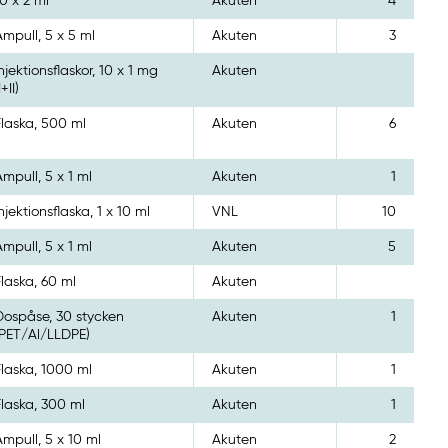
10 x 2 ml
Akuten
4
Ampull, 5 x 5 ml
Akuten
3
Injektionsflaskor, 10 x 1 mg
Akuten
I+II)
Flaska, 500 ml
Akuten
6
Ampull, 5 x 1 ml
Akuten
1
Injektionsflaska, 1 x 10 ml
VNL
10
Ampull, 5 x 1 ml
Akuten
5
Flaska, 60 ml
Akuten
Dospåse, 30 stycken
Akuten
1
(PET/Al/LLDPE)
Flaska, 1000 ml
Akuten
1
Flaska, 300 ml
Akuten
1
Ampull, 5 x 10 ml
Akuten
2