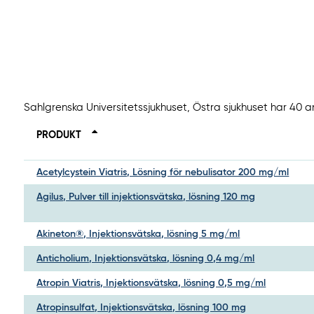
Sahlgrenska Universitetssjukhuset, Östra sjukhuset har 40 a
PRODUKT
Acetylcystein Viatris, Lösning för nebulisator 200 mg/ml
Agilus, Pulver till injektionsvätska, lösning 120 mg
Akineton®, Injektionsvätska, lösning 5 mg/ml
Anticholium, Injektionsvätska, lösning 0,4 mg/ml
Atropin Viatris, Injektionsvätska, lösning 0,5 mg/ml
Atropinsulfat, Injektionsvätska, lösning 100 mg