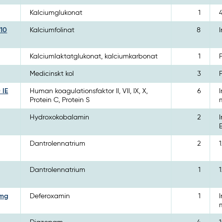
Kalciumglukonat
1
 10
Kalciumfolinat
8
Kalciumlaktatglukonat, kalciumkarbonat
1
Medicinskt kol
3
 IE
Human koagulationsfaktor II, VII, IX, X,
6
Protein C, Protein S
Hydroxokobalamin
2
Dantrolennatrium
2
Dantrolennatrium
1
 mg
Deferoxamin
1