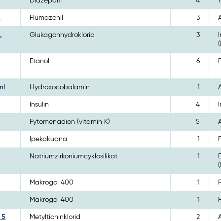
Diazepam
4
l
Flumazenil
3
,
Glukagonhydroklorid
3
(
Etanol
6
ml
Hydroxocobalamin
1
Insulin
4
Fytomenadion (vitamin K)
5
Ipekakuana
1
Natriumzirkoniumcyklosilikat
1
Makrogol 400
1
Makrogol 400
1
 5
Metyltioninklorid
2