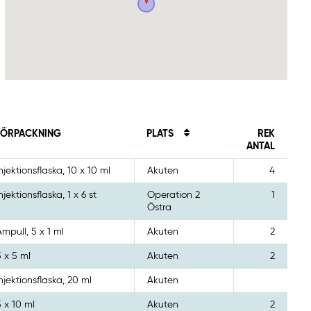
FÖRPACKNING
PLATS
REK
ANTAL
Injektionsflaska, 10 x 10 ml
Akuten
4
njektionsflaska, 1 x 6 st
Operation 2
1
Östra
Ampull, 5 x 1 ml
Akuten
2
5 x 5 ml
Akuten
2
Injektionsflaska, 20 ml
Akuten
5 x 10 ml
Akuten
2