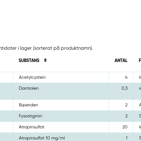
ntidoter i lager (sorterat på produktnamn).
SUBSTANS
ANTAL
Acetylcystein
4
Dantrolen
0,3
i
Biperiden
2
Fysostigmin
2
Atropinsulfat
20
Atropinsulfat 10 mg/ml
1