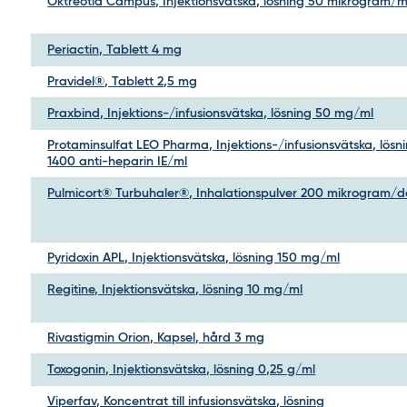
Oktreotid Campus, Injektionsvätska, lösning 50 mikrogram/m
Periactin, Tablett 4 mg
Pravidel®, Tablett 2,5 mg
Praxbind, Injektions-/infusionsvätska, lösning 50 mg/ml
Protaminsulfat LEO Pharma, Injektions-/infusionsvätska, lösn
1400 anti-heparin IE/ml
Pulmicort® Turbuhaler®, Inhalationspulver 200 mikrogram/d
Pyridoxin APL, Injektionsvätska, lösning 150 mg/ml
Regitine, Injektionsvätska, lösning 10 mg/ml
Rivastigmin Orion, Kapsel, hård 3 mg
Toxogonin, Injektionsvätska, lösning 0,25 g/ml
Viperfav, Koncentrat till infusionsvätska, lösning