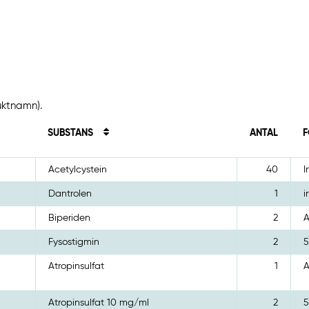
uktnamn).
SUBSTANS
ANTAL
F
Acetylcystein
40
I
Dantrolen
1
i
Biperiden
2
A
Fysostigmin
2
5
Atropinsulfat
1
A
Atropinsulfat 10 mg/ml
2
5