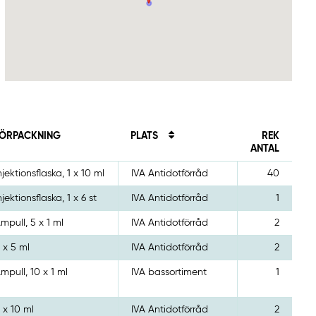
ÖRPACKNING
PLATS
REK
ANTAL
njektionsflaska, 1 x 10 ml
IVA Antidotförråd
40
njektionsflaska, 1 x 6 st
IVA Antidotförråd
1
mpull, 5 x 1 ml
IVA Antidotförråd
2
 x 5 ml
IVA Antidotförråd
2
mpull, 10 x 1 ml
IVA bassortiment
1
 x 10 ml
IVA Antidotförråd
2