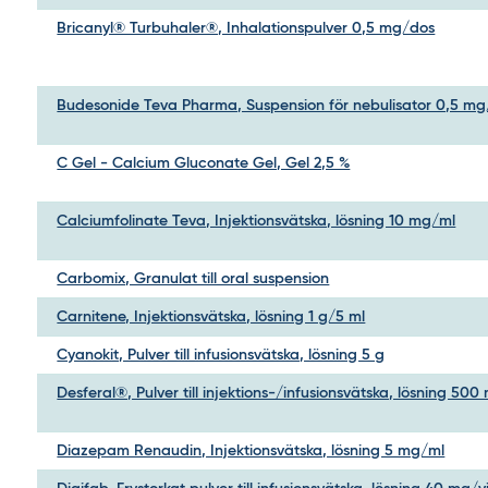
Bricanyl® Turbuhaler®, Inhalationspulver 0,5 mg/dos
Budesonide Teva Pharma, Suspension för nebulisator 0,5 mg
C Gel - Calcium Gluconate Gel, Gel 2,5 %
Calciumfolinate Teva, Injektionsvätska, lösning 10 mg/ml
Carbomix, Granulat till oral suspension
Carnitene, Injektionsvätska, lösning 1 g/5 ml
Cyanokit, Pulver till infusionsvätska, lösning 5 g
Desferal®, Pulver till injektions-/infusionsvätska, lösning 500
Diazepam Renaudin, Injektionsvätska, lösning 5 mg/ml