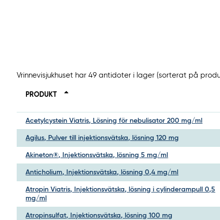
Vrinnevisjukhuset har 49 antidoter i lager (sorterat på prod
PRODUKT
Acetylcystein Viatris, Lösning för nebulisator 200 mg/ml
Agilus, Pulver till injektionsvätska, lösning 120 mg
Akineton®, Injektionsvätska, lösning 5 mg/ml
Anticholium, Injektionsvätska, lösning 0,4 mg/ml
Atropin Viatris, Injektionsvätska, lösning i cylinderampull 0,5
mg/ml
Atropinsulfat, Injektionsvätska, lösning 100 mg