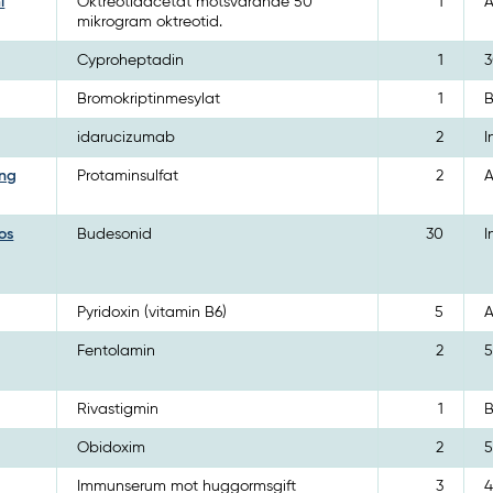
l
Oktreotidacetat motsvarande 50
1
A
mikrogram oktreotid.
Cyproheptadin
1
3
Bromokriptinmesylat
1
B
idarucizumab
2
I
ing
Protaminsulfat
2
A
os
Budesonid
30
I
Pyridoxin (vitamin B6)
5
A
Fentolamin
2
5
Rivastigmin
1
B
Obidoxim
2
5
Immunserum mot huggormsgift
3
4