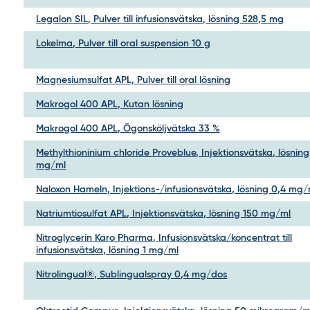
Legalon SIL, Pulver till infusionsvätska, lösning 528,5 mg
Lokelma, Pulver till oral suspension 10 g
Magnesiumsulfat APL, Pulver till oral lösning
Makrogol 400 APL, Kutan lösning
Makrogol 400 APL, Ögonsköljvätska 33 %
Methylthioninium chloride Proveblue, Injektionsvätska, lösning
mg/ml
Naloxon Hameln, Injektions-/infusionsvätska, lösning 0,4 mg/
Natriumtiosulfat APL, Injektionsvätska, lösning 150 mg/ml
Nitroglycerin Karo Pharma, Infusionsvätska/koncentrat till
infusionsvätska, lösning 1 mg/ml
Nitrolingual®, Sublingualspray 0,4 mg/dos