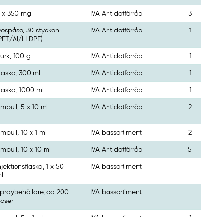
 x 350 mg
IVA Antidotförråd
3
ospåse, 30 stycken
IVA Antidotförråd
1
PET/Al/LLDPE)
urk, 100 g
IVA Antidotförråd
1
laska, 300 ml
IVA Antidotförråd
1
laska, 1000 ml
IVA Antidotförråd
1
mpull, 5 x 10 ml
IVA Antidotförråd
2
mpull, 10 x 1 ml
IVA bassortiment
2
mpull, 10 x 10 ml
IVA Antidotförråd
5
njektionsflaska, 1 x 50
IVA bassortiment
l
praybehållare, ca 200
IVA bassortiment
oser