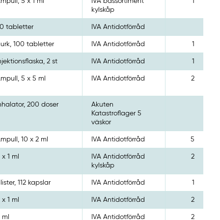
mpull, 5 x 1 ml
IVA bassortiment
1
kylskåp
0 tabletter
IVA Antidotförråd
urk, 100 tabletter
IVA Antidotförråd
1
njektionsflaska, 2 st
IVA Antidotförråd
1
mpull, 5 x 5 ml
IVA Antidotförråd
2
nhalator, 200 doser
Akuten
Katastroflager 5
väskor
mpull, 10 x 2 ml
IVA Antidotförråd
5
 x 1 ml
IVA Antidotförråd
2
kylskåp
lister, 112 kapslar
IVA Antidotförråd
1
 x 1 ml
IVA Antidotförråd
2
 ml
IVA Antidotförråd
2