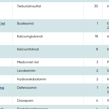
Terbutalinsulfat
30
I
/ml
Budesonid
1
E
2
Kalciumglukonat
18
4
Kalciumfolinat
8
I
Medicinskt kol
3
P
Levokarnitin
2
5
Hydroxokobalamin
2
I
 mg
Deferoxamin
1
I
Diazepam
4
1