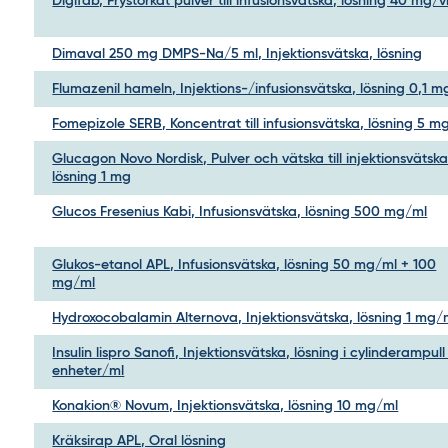
Digifab, Frystorkat pulver till infusionsvätska, lösning 40 mg/v
Dimaval 250 mg DMPS-Na/5 ml, Injektionsvätska, lösning
Flumazenil hameln, Injektions-/infusionsvätska, lösning 0,1 
Fomepizole SERB, Koncentrat till infusionsvätska, lösning 5 m
Glucagon Novo Nordisk, Pulver och vätska till injektionsvätska
lösning 1 mg
Glucos Fresenius Kabi, Infusionsvätska, lösning 500 mg/ml
Glukos-etanol APL, Infusionsvätska, lösning 50 mg/ml + 100
mg/ml
Hydroxocobalamin Alternova, Injektionsvätska, lösning 1 mg/
Insulin lispro Sanofi, Injektionsvätska, lösning i cylinderampul
enheter/ml
Konakion® Novum, Injektionsvätska, lösning 10 mg/ml
Kräksirap APL, Oral lösning