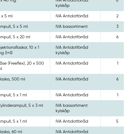
 x 40 mg
IVA Antidotförråd
8
kylskåp
 x 5 ml
IVA Antidotförråd
2
mpull, 5 x 5 ml
IVA bassortiment
3
mpull, 5 x 20 ml
IVA Antidotförråd
6
njektionsflaskor, 10 x 1
IVA Antidotförråd
g (I+II)
kylskåp
åse (Freeflex), 20 x 500
IVA Antidotförråd
1
l
laska, 500 ml
IVA Antidotförråd
6
mpull, 5 x 1 ml
IVA Antidotförråd
1
ylinderampull, 5 x 3 ml
IVA bassortiment
kylskåp
mpull, 5 x 1 ml
IVA Antidotförråd
5
laska, 60 ml
IVA Antidotförråd