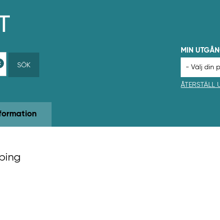
MIN UTGÅ
SÖK
ÅTERSTÄLL
formation
öping