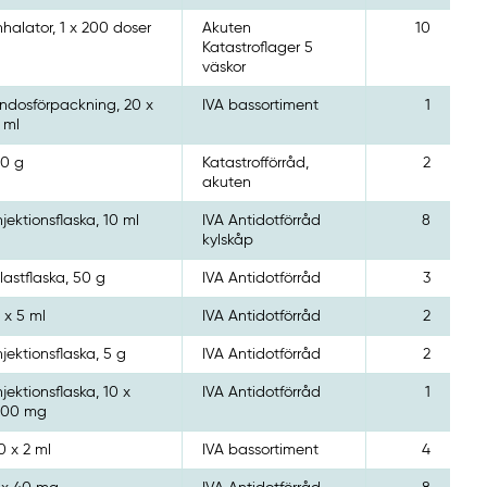
nhalator, 1 x 200 doser
Akuten
10
Katastroflager 5
väskor
ndosförpackning, 20 x
IVA bassortiment
1
 ml
0 g
Katastrofförråd,
2
akuten
njektionsflaska, 10 ml
IVA Antidotförråd
8
kylskåp
lastflaska, 50 g
IVA Antidotförråd
3
 x 5 ml
IVA Antidotförråd
2
njektionsflaska, 5 g
IVA Antidotförråd
2
njektionsflaska, 10 x
IVA Antidotförråd
1
500 mg
0 x 2 ml
IVA bassortiment
4