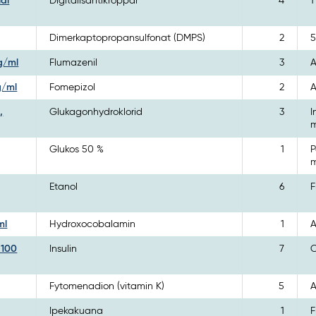
ial
Digitalisantikroppar
4
1
Dimerkaptopropansulfonat (DMPS)
2
5
mg/ml
Flumazenil
3
A
g/ml
Fomepizol
2
A
,
Glukagonhydroklorid
3
I
m
Glukos 50 %
1
P
m
Etanol
6
F
ml
Hydroxocobalamin
1
A
l 100
Insulin
7
C
Fytomenadion (vitamin K)
5
A
Ipekakuana
1
F