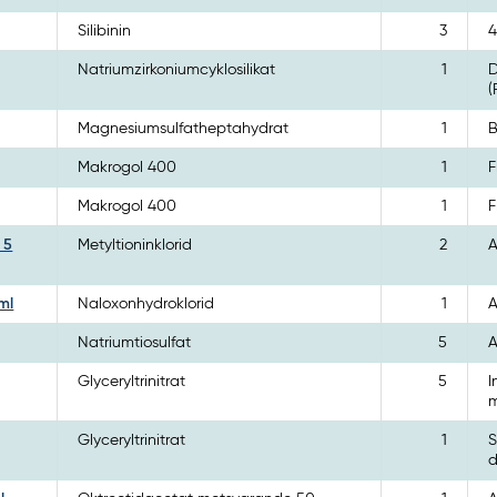
Silibinin
3
4
Natriumzirkoniumcyklosilikat
1
D
(
Magnesiumsulfatheptahydrat
1
B
Makrogol 400
1
F
Makrogol 400
1
F
 5
Metyltioninklorid
2
A
ml
Naloxonhydroklorid
1
A
Natriumtiosulfat
5
A
Glyceryltrinitrat
5
I
m
Glyceryltrinitrat
1
S
d