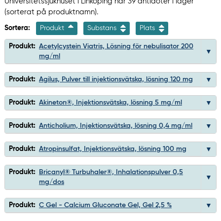
Universitetssjukhuset i Linköping har 39 antidoter i lager
(sorterat på produktnamn).
Sortera:
Produkt
Substans
Plats
Produkt:
Acetylcystein Viatris, Lösning för nebulisator 200
mg/ml
Produkt:
Agilus, Pulver till injektionsvätska, lösning 120 mg
Produkt:
Akineton®, Injektionsvätska, lösning 5 mg/ml
Produkt:
Anticholium, Injektionsvätska, lösning 0,4 mg/ml
Produkt:
Atropinsulfat, Injektionsvätska, lösning 100 mg
Produkt:
Bricanyl® Turbuhaler®, Inhalationspulver 0,5
mg/dos
Produkt:
C Gel - Calcium Gluconate Gel, Gel 2,5 %