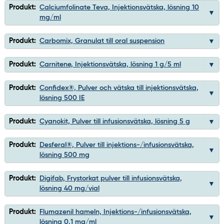
Produkt:
Calciumfolinate Teva, Injektionsvätska, lösning 10
mg/ml
Produkt:
Carbomix, Granulat till oral suspension
Produkt:
Carnitene, Injektionsvätska, lösning 1 g/5 ml
Produkt:
Confidex®, Pulver och vätska till injektionsvätska,
lösning 500 IE
Produkt:
Cyanokit, Pulver till infusionsvätska, lösning 5 g
Produkt:
Desferal®, Pulver till injektions-/infusionsvätska,
lösning 500 mg
Produkt:
Digifab, Frystorkat pulver till infusionsvätska,
lösning 40 mg/vial
Produkt:
Flumazenil hameln, Injektions-/infusionsvätska,
lösning 0,1 mg/ml