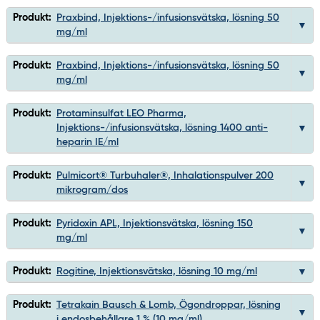
Produkt:
Praxbind, Injektions-/infusionsvätska, lösning 50
mg/ml
Produkt:
Praxbind, Injektions-/infusionsvätska, lösning 50
mg/ml
Produkt:
Protaminsulfat LEO Pharma,
Injektions-/infusionsvätska, lösning 1400 anti-
heparin IE/ml
Produkt:
Pulmicort® Turbuhaler®, Inhalationspulver 200
mikrogram/dos
Produkt:
Pyridoxin APL, Injektionsvätska, lösning 150
mg/ml
Produkt:
Rogitine, Injektionsvätska, lösning 10 mg/ml
Produkt:
Tetrakain Bausch & Lomb, Ögondroppar, lösning
i endosbehållare 1 % (10 mg/ml)