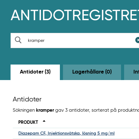
H
o
p
p
a
t
S
i
ö
l
k
l
h
u
v
Antidoter (3)
Lagerhållare (0)
In
u
d
i
n
n
Antidoter
e
h
Sökningen
kramper
gav 3 antidoter, sorterat på produkt
å
l
PRODUKT
l
e
Diazepam CF, Injektionsvätska, lösning 5 mg/ml
t