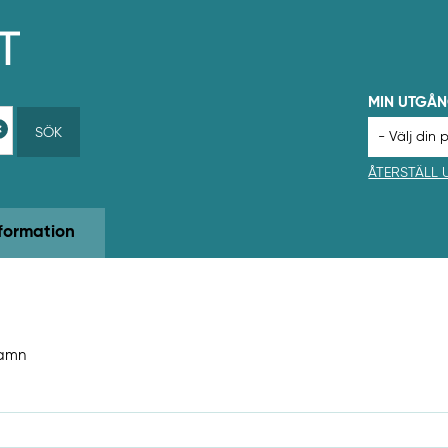
MIN UTGÅ
SÖK
ÅTERSTÄLL
formation
namn