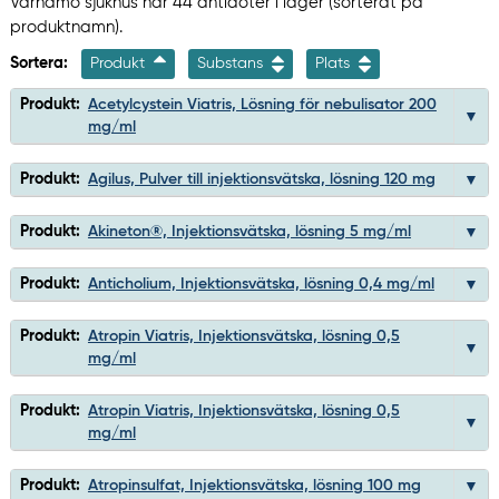
Värnamo sjukhus har 44 antidoter i lager (sorterat på
produktnamn).
Sortera:
Produkt
Substans
Plats
Produkt:
Acetylcystein Viatris, Lösning för nebulisator 200
mg/ml
Produkt:
Agilus, Pulver till injektionsvätska, lösning 120 mg
Produkt:
Akineton®, Injektionsvätska, lösning 5 mg/ml
Produkt:
Anticholium, Injektionsvätska, lösning 0,4 mg/ml
Produkt:
Atropin Viatris, Injektionsvätska, lösning 0,5
mg/ml
Produkt:
Atropin Viatris, Injektionsvätska, lösning 0,5
mg/ml
Produkt:
Atropinsulfat, Injektionsvätska, lösning 100 mg