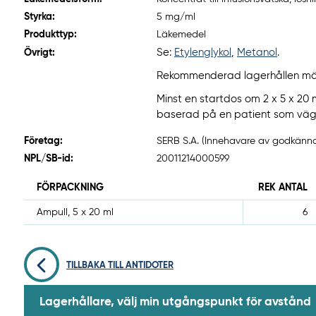
Styrka:
5 mg/ml
Produkttyp:
Läkemedel
Se:
Etylenglykol
,
Metanol
.
Övrigt:
Rekommenderad lagerhållen mäng
Minst en startdos om 2 x 5 x 20 m
baserad på en patient som väge
Företag:
SERB S.A. (Innehavare av godkännan
NPL/SB-id:
20011214000599
FÖRPACKNING
REK ANTAL
Ampull, 5 x 20 ml
6
TILLBAKA TILL ANTIDOTER
Lagerhållare, välj min utgångspunkt för avstånd