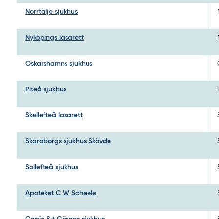
Norrtälje sjukhus
Nyköpings lasarett
Oskarshamns sjukhus
Piteå sjukhus
Skellefteå lasarett
Skaraborgs sjukhus Skövde
Sollefteå sjukhus
Apoteket C W Scheele
Capio S:t Görans sjukhus