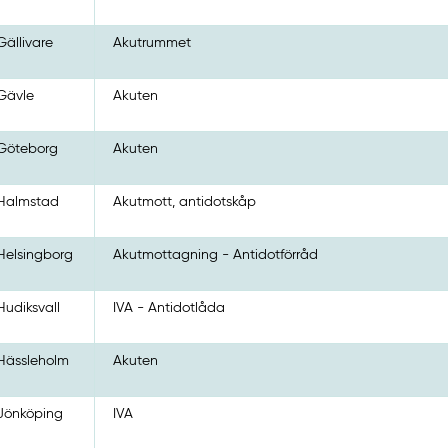
Gällivare
Akutrummet
Gävle
Akuten
Göteborg
Akuten
Halmstad
Akutmott, antidotskåp
Helsingborg
Akutmottagning - Antidotförråd
Hudiksvall
IVA - Antidotlåda
Hässleholm
Akuten
Jönköping
IVA