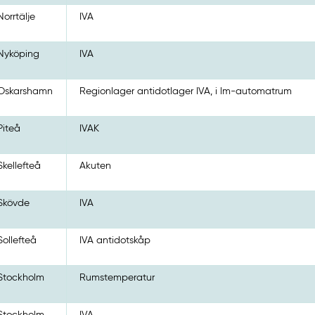
Norrtälje
IVA
Nyköping
IVA
Oskarshamn
Regionlager antidotlager IVA, i lm-automatrum
Piteå
IVAK
Skellefteå
Akuten
Skövde
IVA
Sollefteå
IVA antidotskåp
Stockholm
Rumstemperatur
Stockholm
IVA