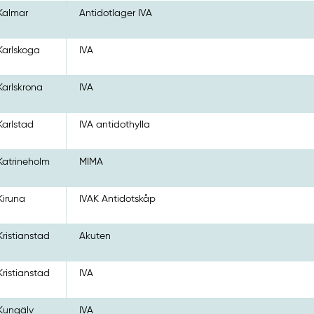
Kalmar
Antidotlager IVA
Karlskoga
IVA
Karlskrona
IVA
Karlstad
IVA antidothylla
Katrineholm
MIMA
Kiruna
IVAK Antidotskåp
Kristianstad
Akuten
Kristianstad
IVA
Kungälv
IVA