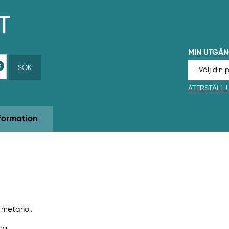
MIN UTGÅ
SÖK
ÅTERSTÄLL
formation
, metanol.
ing