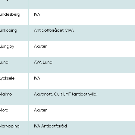
Lindesberg
IVA
Linköping
Antidotförrådet CIVA
Ljungby
Akuten
Lund
AVA Lund
Lycksele
IVA
Malmö
Akutmott. Gult LMF (antidothylla)
Mora
Akuten
Norrköping
IVA Antidotförråd