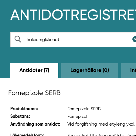
H
o
p
p
a
t
S
i
ö
l
k
l
h
u
v
Antidoter (7)
Lagerhållare (0)
In
u
d
i
n
Fomepizole SERB
n
e
h
Produktnamn:
Fomepizole SERB
å
l
Substans:
Fomepizol
l
Vid förgiftning med etylenglykol
Användning som antidot:
e
t
Läkemedelsform:
Koncentrat till infusionsvätska, lösn