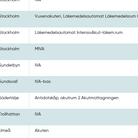
Stockholm
Vuxenakuten, Läkemedelsautomat Läkemedelsrum 
Stockholm
Läkemedelsautomat IntensivAkut-läkem.rum
Stockholm
MIVA
Sunderbyn
IVA
Sundsvall
IVA-bas
Södertälje
Antidotskåp, akutrum 2 Akutmottagningen
Trollhättan
IVA
Umeå
Akuten