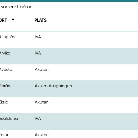
 sorterat på ort
ORT
PLATS
Alingsås
IVA
Arvika
IVA
Avesta
Akuten
Borås
Akutmottagningen
Eksjö
Akuten
Eskilstuna
IVA
Falun
Akuten