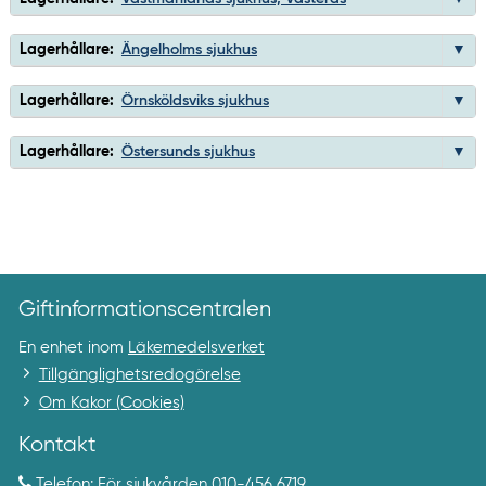
Lagerhållare:
Ängelholms sjukhus
Lagerhållare:
Örnsköldsviks sjukhus
Lagerhållare:
Östersunds sjukhus
Giftinformationscentralen
En enhet inom
Läkemedelsverket
Tillgänglighetsredogörelse
Om Kakor (Cookies)
Kontakt
Telefon: För sjukvården
010-456 6719