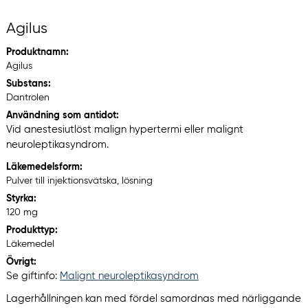
Agilus
Produktnamn:
Agilus
Substans:
Dantrolen
Användning som antidot:
Vid anestesiutlöst malign hypertermi eller malignt
neuroleptikasyndrom.
Läkemedelsform:
Pulver till injektionsvätska, lösning
Styrka:
120 mg
Produkttyp:
Läkemedel
Övrigt:
Se giftinfo:
Malignt neuroleptikasyndrom
Lagerhållningen kan med fördel samordnas med närliggande