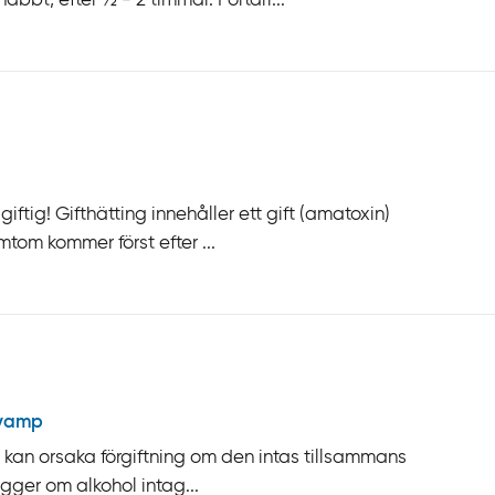
bt, efter ½ - 2 timmar. Förtäri...
tig! Gifthätting innehåller ett gift (amatoxin)
tom kommer först efter ...
svamp
kan orsaka förgiftning om den intas tillsammans
igger om alkohol intag...