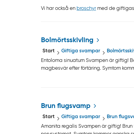
n
Vi har också en
broschyr
med de giftigas
k
t
Detaljerad lista
i
l
Bolmörtsskivling
l
Start
Giftiga svampar
Bolmörtsski
i
Entoloma sinuatum Svampen är giftig! B
n
magbesvär efter förtäring. Symtom komme
n
e
h
å
l
Brun flugsvamp
l
Start
Giftiga svampar
Brun flugs
Amanita regalis Svampen är giftig! Bru