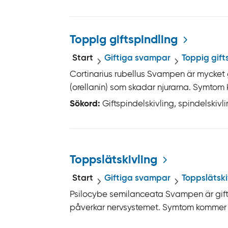
Toppig giftspindling
Start
Giftiga svampar
Toppig gift
Cortinarius rubellus Svampen är mycket gi
(orellanin) som skadar njurarna. Symtom k
Sökord:
Giftspindelskivling, spindelskivl
Toppslätskivling
Start
Giftiga svampar
Toppslätski
Psilocybe semilanceata Svampen är gift
påverkar nervsystemet. Symtom kommer sn