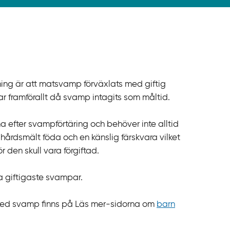
ning är att matsvamp förväxlats med giftig
far framförallt då svamp intagits som måltid.
 efter svampförtäring och behöver inte alltid
hårdsmält föda och en känslig färskvara vilket
r den skull vara förgiftad.
a giftigaste svampar.
er med svamp finns på Läs mer-sidorna om
barn