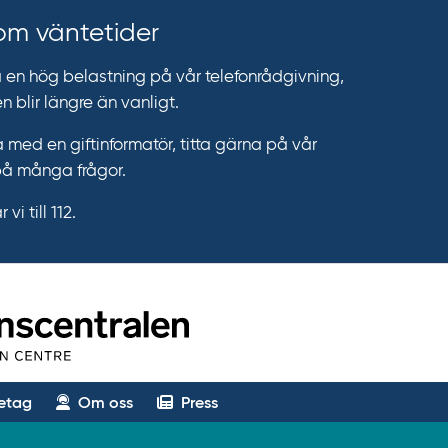
 om väntetider
n hög belastning på vår telefonrådgivning,
n blir längre än vanligt.
 med en giftinformatör, titta gärna på vår
på många frågor.
vi till 112.
etag
Om oss
Press