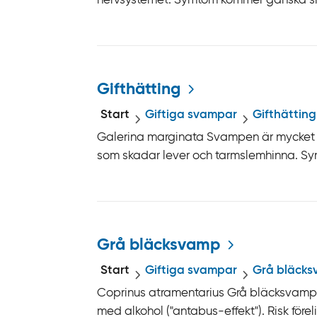
nervsystemet. Symtom kommer ganska snab
Gifthätting
Start
Giftiga svampar
Gifthätting
Galerina marginata Svampen är mycket gif
som skadar lever och tarmslemhinna. Sym
Grå bläcksvamp
Start
Giftiga svampar
Grå bläck
Coprinus atramentarius Grå bläcksvamp 
med alkohol ("antabus-effekt"). Risk förel