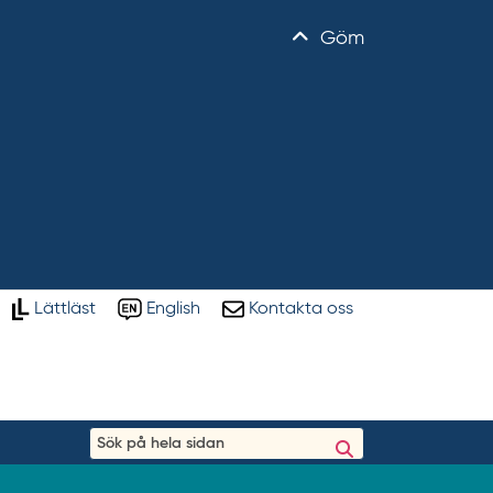
Göm
Lättläst
English
Kontakta oss
S
ö