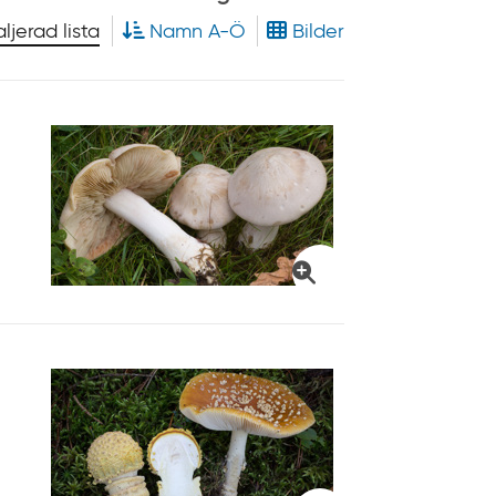
.
ljerad lista
Namn A-Ö
Bilder
s
e