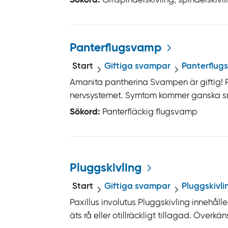
Sökord:
Giftspindelskivling, spindelskivl
Panterflugsvamp
Start
Giftiga svampar
Panterflug
Amanita pantherina Svampen är giftig!
nervsystemet. Symtom kommer ganska snab
Sökord:
Panterfläckig flugsvamp
Pluggskivling
Start
Giftiga svampar
Pluggskivli
Paxillus involutus Pluggskivling inneh
äts rå eller otillräckligt tillagad. Överkän