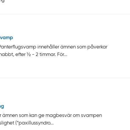
ing
svamp
 Panterflugsvamp innehåller ämnen som påverkar
bt, efter ½ - 2 timmar. För...
ng
åller ämnen som kan ge magbesvär om svampen
slighet (”paxillussyndro...