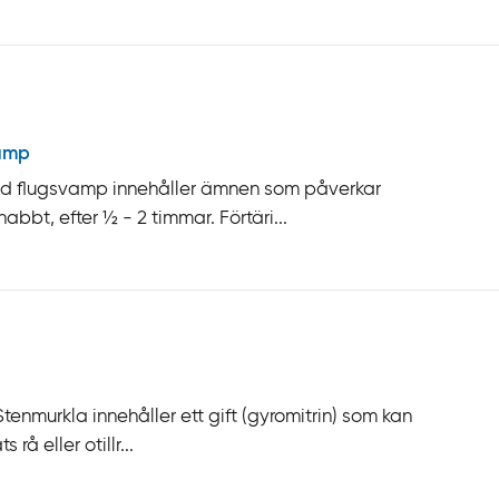
amp
öd flugsvamp innehåller ämnen som påverkar
bt, efter ½ - 2 timmar. Förtäri...
enmurkla innehåller ett gift (gyromitrin) som kan
rå eller otillr...