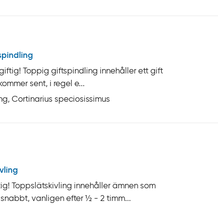
spindling
ftig! Toppig giftspindling innehåller ett gift
ommer sent, i regel e...
ing, Cortinarius speciosissimus
vling
ig! Toppslätskivling innehåller ämnen som
abbt, vanligen efter ½ - 2 timm...