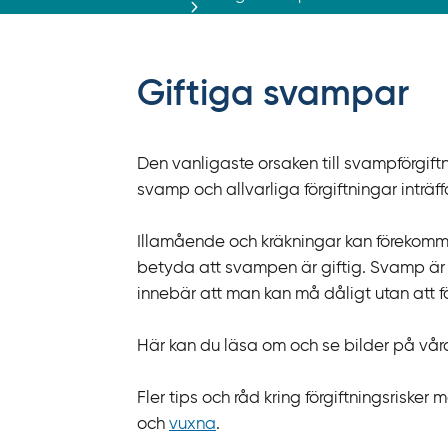
r
ä
f
f
Giftiga svampar
y
t
a
Den vanligaste orsaken till svampförgift
f
svamp och allvarliga förgiftningar inträf
ö
r
Illamående och kräkningar kan förekomma
d
betyda att svampen är giftig. Svamp är 
i
innebär att man kan må dåligt utan att fö
r
e
Här kan du läsa om och se bilder på vår
k
t
Fler tips och råd kring förgiftningsrisk
l
och
vuxna
.
ä